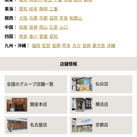
東海：
愛知
岐阜
静岡
三重
関西：
大阪
兵庫
京都
滋賀
奈良
和歌山
中国：
鳥取
島根
岡山
広島
山口
四国：
徳島
香川
愛媛
高知
九州・沖縄：
福岡
佐賀
長崎
熊本
大分
宮崎
鹿児島
沖縄
店舗情報
仙台店
全国のグループ店舗一覧
銀座本店
横浜店
名古屋店
京都店