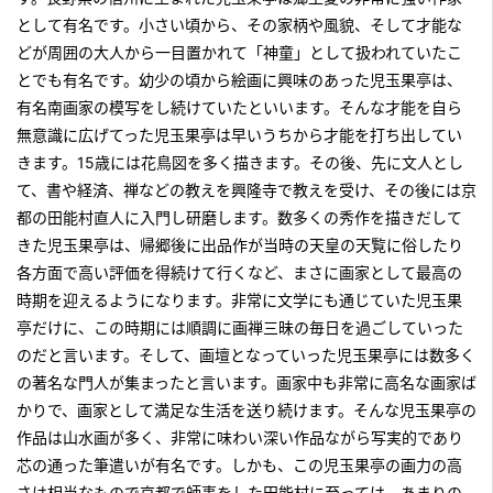
として有名です。小さい頃から、その家柄や風貌、そして才能な
どが周囲の大人から一目置かれて「神童」として扱われていたこ
とでも有名です。幼少の頃から絵画に興味のあった児玉果亭は、
有名南画家の模写をし続けていたといいます。そんな才能を自ら
無意識に広げてった児玉果亭は早いうちから才能を打ち出してい
きます。15歳には花鳥図を多く描きます。その後、先に文人とし
て、書や経済、禅などの教えを興隆寺で教えを受け、その後には京
都の田能村直人に入門し研磨します。数多くの秀作を描きだして
きた児玉果亭は、帰郷後に出品作が当時の天皇の天覧に俗したり
各方面で高い評価を得続けて行くなど、まさに画家として最高の
時期を迎えるようになります。非常に文学にも通じていた児玉果
亭だけに、この時期には順調に画禅三昧の毎日を過ごしていった
のだと言います。そして、画壇となっていった児玉果亭には数多く
の著名な門人が集まったと言います。画家中も非常に高名な画家ば
かりで、画家として満足な生活を送り続けます。そんな児玉果亭の
作品は山水画が多く、非常に味わい深い作品ながら写実的であり
芯の通った筆遣いが有名です。しかも、この児玉果亭の画力の高
さは相当なもので京都で師事をした田能村に至っては、あまりの