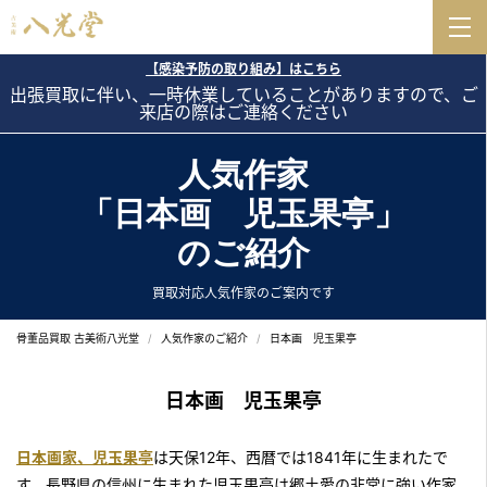
【感染予防の取り組み】はこちら
出張買取に伴い、一時休業していることがありますので、ご
来店の際はご連絡ください
人気作家
「日本画 児玉果亭」
のご紹介
買取対応人気作家のご案内です
骨董品買取 古美術八光堂
人気作家のご紹介
日本画 児玉果亭
日本画 児玉果亭
日本画家、児玉果亭
は天保12年、西暦では1841年に生まれたで
す。長野県の信州に生まれた児玉果亭は郷土愛の非常に強い作家