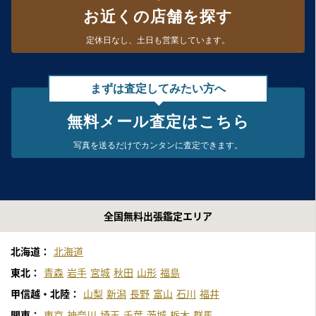
お近くの店舗を探す
定休日なし、
土日も営業しています。
まずは査定してみたい方へ
無料メール査定はこちら
写真を送るだけで
カンタンに査定できます。
全国無料出張鑑定エリア
北海道：
北海道
東北：
青森
岩手
宮城
秋田
山形
福島
甲信越・北陸：
山梨
新潟
長野
富山
石川
福井
関東：
東京
神奈川
埼玉
千葉
茨城
栃木
群馬