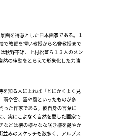
風景画を得意とした日本画家である。１
校で教鞭を揮い教授から名誉教授まで
には秋野不矩、上村松篁ら１３人のメン
、自然の律動をとらえて形象化した力強
時を知る人によれば「とにかくよく見
、雨や雪、雲や風といったものが多
拘った作家である。彼自身の言葉に
に、実にこよなく自然を愛した画家で
チなどは椿の様々なな咲き様を艶やか
街並みのスケッチも数多く、アルプス