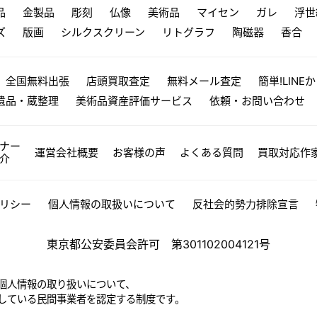
品
金製品
彫刻
仏像
美術品
マイセン
ガレ
浮世
ズ
版画
シルクスクリーン
リトグラフ
陶磁器
香合
全国無料出張
店頭買取査定
無料メール査定
簡単!LINE
遺品・蔵整理
美術品資産評価サービス
依頼・お問い合わせ
ナー
運営会社概要
お客様の声
よくある質問
買取対応作
介
リシー
個人情報の取扱いについて
反社会的勢力排除宣言
東京都公安委員会許可 第301102004121号
個人情報の取り扱いについて、
している民間事業者を認定する制度です。