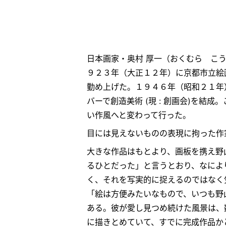
日本画家・奥村 厚一
（おくむら こ
９２３年（大正１２年）に京都市立絵
勤め上げた。１９４６年（昭和２１年
バーで創造美術 (現 : 創画会)を
い作風へと変わって行った。
目には見えないものの表現に拘った作
大きな作品はもとより、画板を携え野
るひとだった」と言うとおり、なによ
く、それを写実的に捉えるのではなく
「絵は方便みたいなもので、いつも野
ある。彼が愛し見つめ続けた風景は、
に描きとめていて、すでに完成作品か