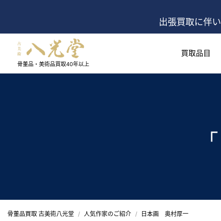
出張買取に伴い
買取品目
骨董品・美術品買取
40年以上
「
骨董品買取 古美術八光堂
人気作家のご紹介
日本画 奥村厚一