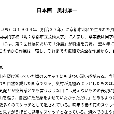
日本画 奥村厚一
ういち）は１９０４年（明治３７年）に京都市北区で生まれた
画専門学校（現：京都市立芸術大学）に入学し、卒業後は同学
）には、第２回日展において「浄晨」が特選を受賞。 翌々年
結成。この頃から作風は一転し、それまでの繊細で清澄な作風から
家
山を駆け巡っていた頃のスケッチにも味わい深い趣がある。当
りも自然を愛した画家である。奥村が見極めようとしたものは
気配とか空気感とでも言うような目には見えないものの表現に
山を巡り、自然にただ身をよせていたかっただけ」とあるよう
数多くのスケッチとして遺されている。晩年の椿の花のスケッ
と見まがうほどに見事なスケッチとなっている。海外での山や