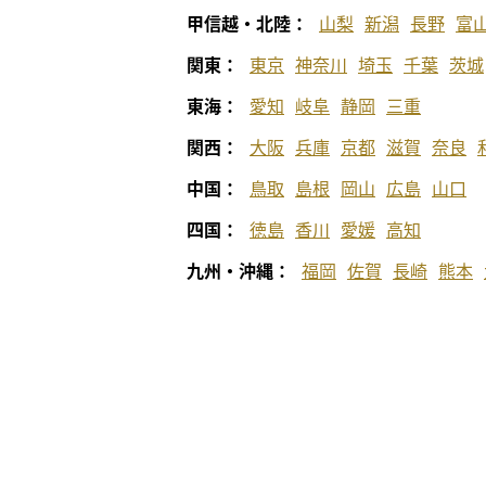
甲信越・北陸：
山梨
新潟
長野
富
関東：
東京
神奈川
埼玉
千葉
茨城
東海：
愛知
岐阜
静岡
三重
関西：
大阪
兵庫
京都
滋賀
奈良
中国：
鳥取
島根
岡山
広島
山口
四国：
徳島
香川
愛媛
高知
九州・沖縄：
福岡
佐賀
長崎
熊本