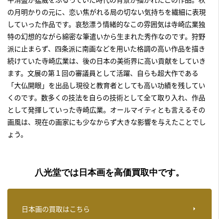
の月明かりの元に、恋い焦がれる局の切ない気持ちを繊細に表現
していった作品です。哀愁漂う情緒的なこの雰囲気は寺崎広業独
特の幻想的ながら綿密な筆遣いから生まれた秀作なのです。狩野
派に止まらず、四条派に南画などを用いた格調の高い作品を描き
続けていた寺崎広業は、後の日本の美術界に高い貢献をしていき
ます。文展の第１回の審議員として活躍、自らも超大作である
「大仏開眼」を出品し現役と教育者としても高い功績を残してい
くのです。数多くの技法を自らの技術として全て取り入れ、作品
として発揮していった寺崎広業。オールマイティとも言えるその
画風は、現在の画家にも少なからず大きな影響を与えたことでし
ょう。
八光堂では日本画を高価買取中です。
日本画の買取はこちら