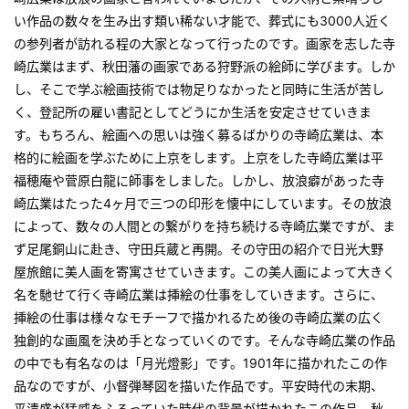
い作品の数々を生み出す類い稀ない才能で、葬式にも3000人近く
の参列者が訪れる程の大家となって行ったのです。画家を志した寺
崎広業はまず、秋田藩の画家である狩野派の絵師に学びます。しか
し、そこで学ぶ絵画技術では物足りなかったと同時に生活が苦し
く、登記所の雇い書記としてどうにか生活を安定させていきま
す。もちろん、絵画への思いは強く募るばかりの寺崎広業は、本
格的に絵画を学ぶために上京をします。上京をした寺崎広業は平
福穂庵や菅原白龍に師事をしました。しかし、放浪癖があった寺
崎広業はたった4ヶ月で三つの印形を懐中にしています。その放浪
によって、数々の人間との繋がりを持ち続ける寺崎広業ですが、ま
ず足尾銅山に赴き、守田兵蔵と再開。その守田の紹介で日光大野
屋旅館に美人画を寄寓させていきます。この美人画によって大きく
名を馳せて行く寺崎広業は挿絵の仕事をしていきます。さらに、
挿絵の仕事は様々なモチーフで描かれるため後の寺崎広業の広く
独創的な画風を決め手となっていくのです。そんな寺崎広業の作品
の中でも有名なのは「月光燈影」です。1901年に描かれたこの作
品なのですが、小督弾琴図を描いた作品です。平安時代の末期、
平清盛が猛威をふるっていた時代の背景が描かれたこの作品。秋