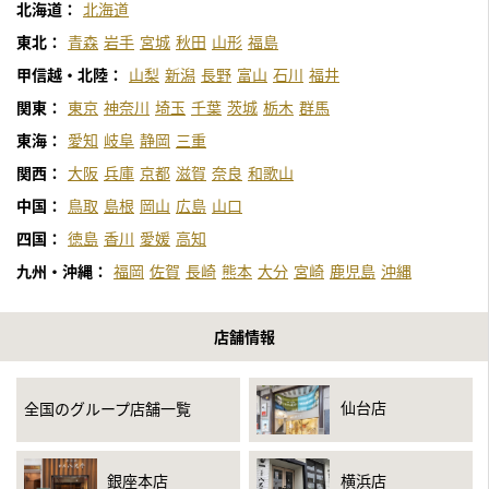
北海道：
北海道
東北：
青森
岩手
宮城
秋田
山形
福島
甲信越・北陸：
山梨
新潟
長野
富山
石川
福井
関東：
東京
神奈川
埼玉
千葉
茨城
栃木
群馬
東海：
愛知
岐阜
静岡
三重
関西：
大阪
兵庫
京都
滋賀
奈良
和歌山
中国：
鳥取
島根
岡山
広島
山口
四国：
徳島
香川
愛媛
高知
九州・沖縄：
福岡
佐賀
長崎
熊本
大分
宮崎
鹿児島
沖縄
店舗情報
仙台店
全国のグループ店舗一覧
銀座本店
横浜店