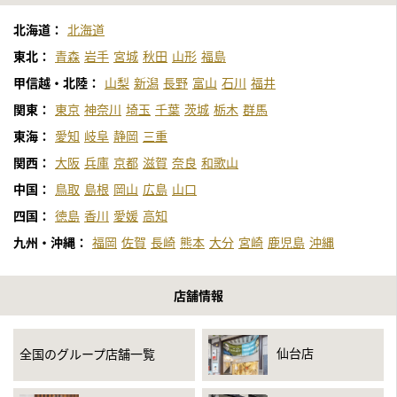
北海道：
北海道
東北：
青森
岩手
宮城
秋田
山形
福島
甲信越・北陸：
山梨
新潟
長野
富山
石川
福井
関東：
東京
神奈川
埼玉
千葉
茨城
栃木
群馬
東海：
愛知
岐阜
静岡
三重
関西：
大阪
兵庫
京都
滋賀
奈良
和歌山
中国：
鳥取
島根
岡山
広島
山口
四国：
徳島
香川
愛媛
高知
九州・沖縄：
福岡
佐賀
長崎
熊本
大分
宮崎
鹿児島
沖縄
店舗情報
仙台店
全国のグループ店舗一覧