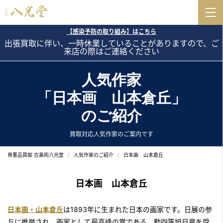
【感染予防の取り組み】はこちら
出張買取に伴い、一時休業していることがありますので、ご
来店の際はご連絡ください
人気作家
「日本画 山本倉丘」
のご紹介
買取対応人気作家のご案内です
骨董品買取 古美術八光堂
人気作家のご紹介
日本画 山本倉丘
日本画 山本倉丘
日本画・山本倉丘
は1893年に生まれた日本の画家です。日展の参
与に推挙され、画家として最高峰の賞である、勲四等旭日章を受