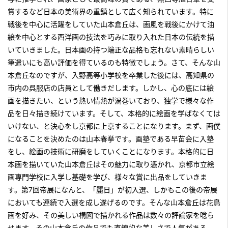
賞するなど日本の美術界の重鎮として広く知られています。特に
戦後を中心に活躍をしていた山本倉丘は、画風を戦後にかけて油
絵を中心とする西洋画の技法を巧みに取り入れた日本の伝統を描
いていきました。日本画の持つ端正な品格も忘れない素晴らしい
筆遣いにも高い評価を得ているのも特徴でしょう。さて、そんな山
本倉丘なのですが、入野高等小学校を卒業した後には、高知県の
市内の呉服店の店員として働きだします。しかし、心の底には絵
画を描きたい、という熱い情熱が渦巻いており、独学で様々な作
品を日々描き続けています。そして、本格的に絵画を学ばなくては
いけない、と決心をし京都に上京することになります。まず、画僕
になることを決めたのは山本春挙です。画塾である早苗会に入塾
をし、絵画の技術に研磨をしていくことになります。本格的に日
本画を描いていた山本倉丘はその魅力に取り憑かれ、京都市立絵
画専門学校に入学し基礎を学び、様々な賞に出品をしていきま
す。第7回帝展になんと、「麗日」が初入選、しかもこの後の帝展
においても連続で入選を成し遂げるのです。そんな山本倉丘は花鳥
画を好み、その美しい構図で描かれる作品は数々の評論家を唸ら
せます。その山本倉丘の作品でも直線的な美しさで人気がある