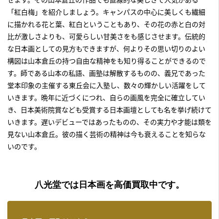
「紅白梅」を紹介しましょう。キャンパスの中心に美しくも繊細
に描かれる花と葉、紅白ということもあり、その花の赤と白の対
比が激しさよりも、可愛らしい甘美さをも感じさせます。伝統的
な日本画としての見方もできますが、何よりその思い切りのよい
構図は山本倉丘の持つ自由な精神をも知り得ることができるので
す。師である山本の私語、画塾は解散するものの、義兄であった
堂本印象の主催する東丘会に入塾し、数々の輝かしい活躍をして
いきます。晩年に近づくにつれ、自らの画風を完全に確立してい
き、日本美術院賞なども受賞する日本画壇としても名を挙げ続けて
いきます。遅いデビューではあったものの、その実力や才能は類を
見ない山本倉丘。彼の描く芸術の精神は今も衰えることを知らな
いのです。
八光堂では日本画を高価買取中です。