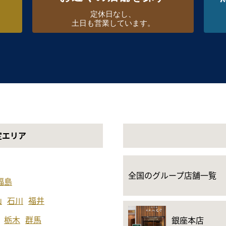
定休日なし、
土日も営業しています。
定エリア
全国のグループ店舗一覧
福島
山
石川
福井
栃木
群馬
銀座本店