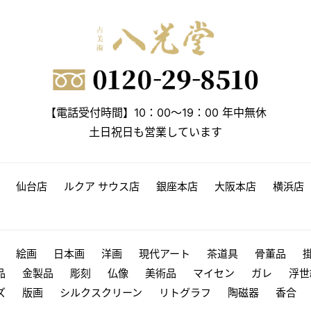
【電話受付時間】10：00～19：00 年中無休
土日祝日も営業しています
仙台店
ルクア サウス店
銀座本店
大阪本店
横浜店
絵画
日本画
洋画
現代アート
茶道具
骨董品
品
金製品
彫刻
仏像
美術品
マイセン
ガレ
浮世
ズ
版画
シルクスクリーン
リトグラフ
陶磁器
香合