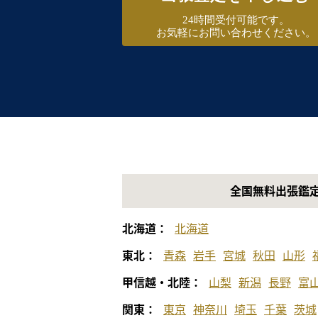
24時間受付可能です。
お気軽にお問い合わせください。
全国無料出張鑑
北海道：
北海道
東北：
青森
岩手
宮城
秋田
山形
甲信越・北陸：
山梨
新潟
長野
富
関東：
東京
神奈川
埼玉
千葉
茨城