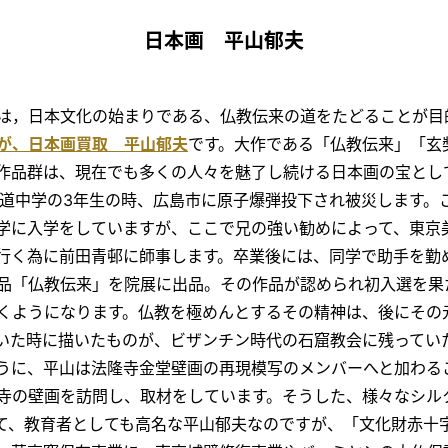
日本画 平山郁夫
は，日本文化の始まりである、仏教伝来の道をたどることが目
が、日本画買取 平山郁夫
です。大作である「仏教伝来」「玄
作品群は、現在でも多くの人々を魅了し続ける日本画の宝とし
島修道中学の3年生の時、広島市に原子爆弾投下され被災します
学に入学をしていますが、ここで兄の強い勧めによって、東京
行く為に前田青邨に師事します。卒業後には、同学で助手を勤
品「仏教伝来」を院展に出品。その作品が認められ初入選を果
くようになります。仏教を極めんとするその精神は、後にその
いた時に描いたものが、ビザンチン時代の石窟教会に残ってい
うに、平山は法隆寺金堂壁画の再現模写のメンバーへと加わる
寺の壁画を訪問し、取材をしています。そうした、様々なシル
て、教育者としても高名な平山郁夫なのですが、「文化財赤十