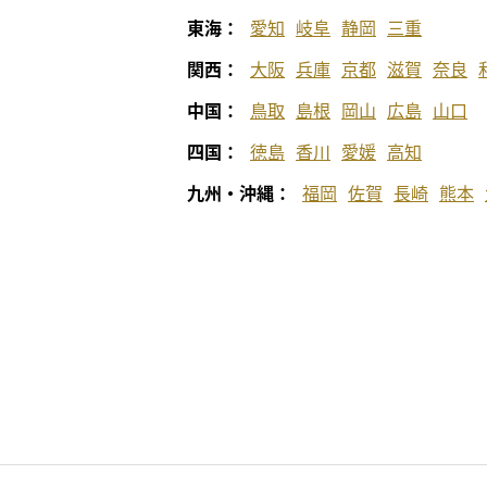
東海：
愛知
岐阜
静岡
三重
関西：
大阪
兵庫
京都
滋賀
奈良
中国：
鳥取
島根
岡山
広島
山口
四国：
徳島
香川
愛媛
高知
九州・沖縄：
福岡
佐賀
長崎
熊本