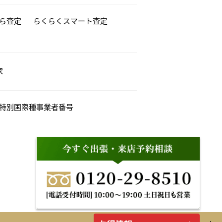
から査定
らくらくスマート査定
家
特別国際種事業者番号