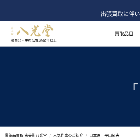
出張買取に伴い
買取品目
骨董品・美術品買取
40年以上
「
骨董品買取 古美術八光堂
人気作家のご紹介
日本画 平山郁夫