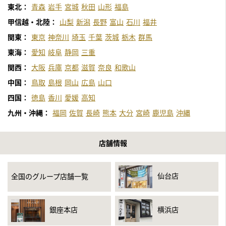
東北：
青森
岩手
宮城
秋田
山形
福島
甲信越・北陸：
山梨
新潟
長野
富山
石川
福井
関東：
東京
神奈川
埼玉
千葉
茨城
栃木
群馬
東海：
愛知
岐阜
静岡
三重
関西：
大阪
兵庫
京都
滋賀
奈良
和歌山
中国：
鳥取
島根
岡山
広島
山口
四国：
徳島
香川
愛媛
高知
九州・沖縄：
福岡
佐賀
長崎
熊本
大分
宮崎
鹿児島
沖縄
店舗情報
仙台店
全国のグループ店舗一覧
銀座本店
横浜店