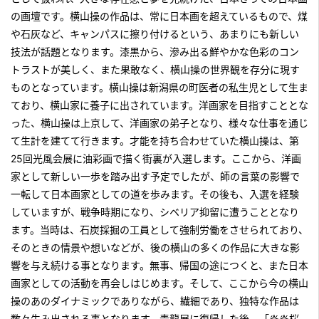
の画壇です。横山操の作品は、常に日本画を超えているもので、煤
や石灰など、キャンパスに擦り付けるという、あまりにも新しい
技法が話題となります。漆黒から、滲み出る鮮やかな色彩のコン
トラストが美しく、また果敢なく、横山操の世界観を存分に現す
ものとなっています。横山操は新潟県の町医者の私生児として生ま
ており、横山家に養子に出されています。洋画家を目指すこととな
った、横山操は上京して、洋画家の弟子となり、様々な仕事を通じ
て生計を建てて行きます。才能を持ち合わせていた横山操は、第
25回光風会展に油彩画で描く街裏が入選します。ここから、洋画
家として新しい一歩を踏み出す予定でしたが、師の言葉の影響で
一転して日本画家としての道を歩みます。その後も、入選を経験
していますが、戦争時期になり、シベリア抑留に遭うこととなり
ます。当時は、石炭採掘の工員として強制労働をさせられており、
そのときの情景や想いなどが、後の横山の多くの作品に大きな影
響を与え続ける事となります。無事、帰国の途につくと、また日本
画家としての活動を再会しはじめます。そして、ここから今の横山
操のあのダイナミックでありながら、繊細であり、独特な作品は
数々生み出される事となります。青龍展に復帰した後、「炎炎桜