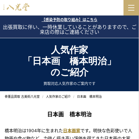
【感染予防の取り組み】はこちら
出張買取に伴い、一時休業していることがありますので、ご
来店の際はご連絡ください
人気作家
「日本画 橋本明治」
のご紹介
買取対応人気作家のご案内です
骨董品買取 古美術八光堂
人気作家のご紹介
日本画 橋本明治
日本画 橋本明治
橋本明治は1904年に生まれた
日本画家
です。明快な色彩使いで人
物画や食べ物など、力強く描き高い評価を得てきた日本画の大家