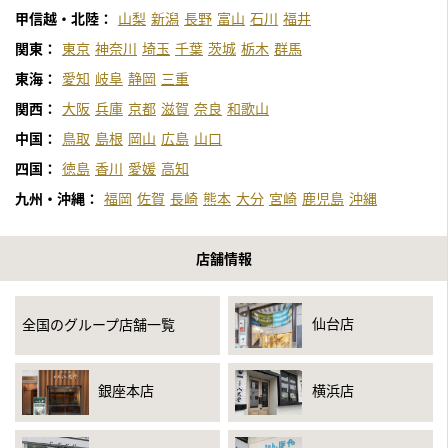
甲信越・北陸：
山梨
新潟
長野
富山
石川
福井
関東：
東京
神奈川
埼玉
千葉
茨城
栃木
群馬
東海：
愛知
岐阜
静岡
三重
関西：
大阪
兵庫
京都
滋賀
奈良
和歌山
中国：
鳥取
島根
岡山
広島
山口
四国：
徳島
香川
愛媛
高知
九州・沖縄：
福岡
佐賀
長崎
熊本
大分
宮崎
鹿児島
沖縄
店舗情報
仙台店
全国のグループ店舗一覧
銀座本店
横浜店