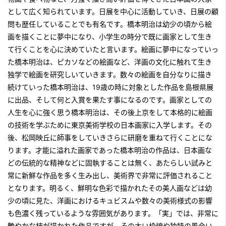
として広く知られています。日展を中心に活動していき、日展の顧
問も歴任していることでも有名です。橋本明治は幼少の頃から絵
画を描くことに夢中になり、小学生の時分で既に画家として生き
て行くことを心に決めていたと言います。絵画に夢中になっていっ
た橋本明治は、ピカソなどの絵画など、洋画の文化に触れて生き
独学で絵画を研究しいていきます。数々の絵画を自分なりに描き
続けていった橋本明治は、19歳の時に対象とした作品を島根県展
に出品、そして何と入賞を果たす事になるのです。画家としての
人生を心に強く思う橋本明治は、その後上京をして本格的に絵画
の技術を学ぶために東京美術学校の日本画家に入学します。その
後、松岡映丘に師事をしていきさらに研磨を重ねて行くことにな
ります。才能に溢れた画家であった橋本明治の作品は、日本画な
どの伝統的な精神などに固執することは無く、あたらしい試みと
常に新鮮な作品を多く生み出し、美術界で非常に評価されること
となります。明るく、鮮明な色彩で描かれたその美人画などは幼
少の頃に見た、洋画におけるキュビスムや数々の美術様式の影響
も色濃く残っているような雰囲気があります。「実」では、非常に
艶やかな柿が描かれた作品ですが、その太い枠線や独特の風合い