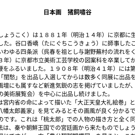
日本画 猪飼嘯谷
しょうこく）は１８８１年（明治１４年）に京都に
した。谷口香嶠（たにぐちこうきょう）に師事した
いわゆる四条派（
呉春
を祖とし与謝野蕪村の流れを
３年）に京都市立美術工芸学校の図案科を卒業して
鞭をふるいました。１９０８年（明治４１年）には
「閨愁」を出品し入選してからは数多く同展に出品
画壇にも属すなど新進気鋭の志を掲げていましたが
の美術展覧会）を中心に出品し続けました。
宮内省の命によって描いた「大正天皇大礼絵巻」と
八幡太郎義家」を見てみるとその画風が良く分かる
のです。これは「桃太郎」での人物の描き方と全く
法は、秦や朝鮮王国での宮廷画から来たものでしょ