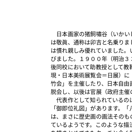
日本画
家の猪飼嘯谷（いかい
は敬眞、通称は卯吉と名乗りま
は慣れ親しみ優れていました。
びました。１９００年（明治３
後同校において助教授として教
現・日本美術展覧会＝日展）に
竹会」を主催したり、日本自由
脱会し、以後は官展（政府主催
代表作として知られているのは
「御即位礼図」があります。「
は、まさに歴史画の画法そのも
ているようです。このような描