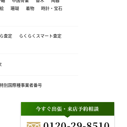
掛軸
中国骨董
香木
陶器
絵
珊瑚
着物
時計・宝石
から査定
らくらくスマート査定
家
特別国際種事業者番号