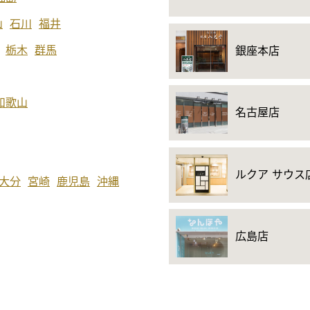
山
石川
福井
栃木
群馬
銀座本店
和歌山
名古屋店
ルクア サウス
大分
宮崎
鹿児島
沖縄
広島店