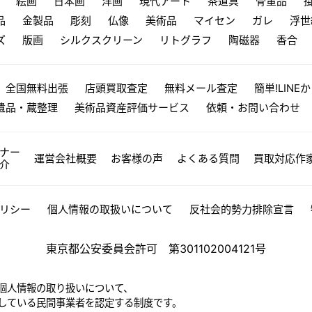
絵画
日本画
洋画
現代アート
茶道具
骨董品
品
金製品
彫刻
仏像
美術品
マイセン
ガレ
浮世
ズ
版画
シルクスクリーン
リトグラフ
陶磁器
香合
全国無料出張
店頭買取査定
無料メール査定
簡単!LINE
遺品・蔵整理
美術品資産評価サービス
依頼・お問い合わせ
ナー
運営会社概要
お客様の声
よくある質問
買取対応作
介
リシー
個人情報の取扱いについて
反社会的勢力排除宣言
東京都公安委員会許可 第301102004121号
個人情報の取り扱いについて、
している民間事業者を認定する制度です。