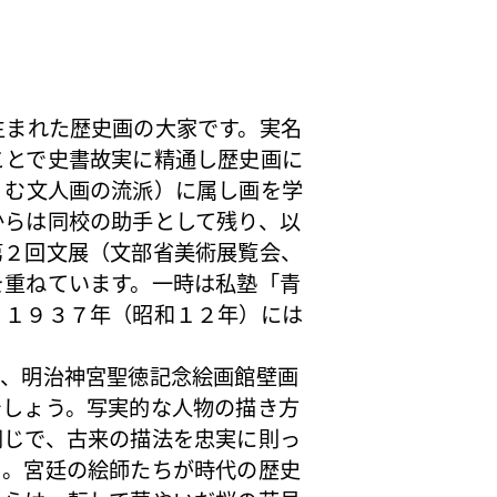
生まれた歴史画の大家です。実名
ことで史書故実に精通し歴史画に
くむ文人画の流派）に属し画を学
からは同校の助手として残り、以
第２回文展（文部省美術展覧会、
を重ねています。一時は私塾「青
、１９３７年（昭和１２年）には
、明治神宮聖徳記念絵画館壁画
でしょう。写実的な人物の描き方
同じで、古来の描法を忠実に則っ
う。宮廷の絵師たちが時代の歴史