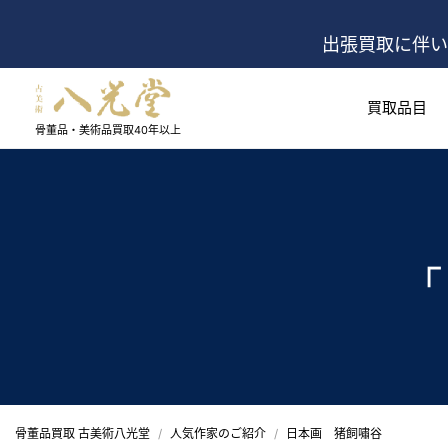
出張買取に伴い
買取品目
骨董品・美術品買取
40年以上
「
骨董品買取 古美術八光堂
人気作家のご紹介
日本画 猪飼嘯谷