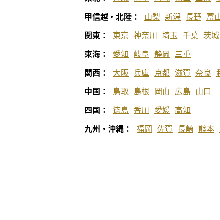
甲信越・北陸：
山梨
新潟
長野
富
関東：
東京
神奈川
埼玉
千葉
茨城
東海：
愛知
岐阜
静岡
三重
関西：
大阪
兵庫
京都
滋賀
奈良
中国：
鳥取
島根
岡山
広島
山口
四国：
徳島
香川
愛媛
高知
九州・沖縄：
福岡
佐賀
長崎
熊本