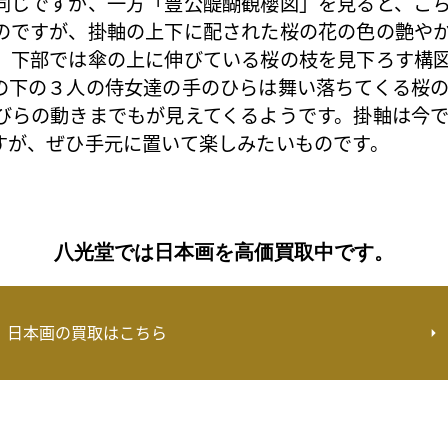
同じですが、一方「豊公醍醐観櫻図」を見ると、こ
のですが、掛軸の上下に配された桜の花の色の艶や
、下部では傘の上に伸びている桜の枝を見下ろす構
の下の３人の侍女達の手のひらは舞い落ちてくる桜
びらの動きまでもが見えてくるようです。掛軸は今
すが、ぜひ手元に置いて楽しみたいものです。
八光堂では日本画を高価買取中です。
日本画の買取はこちら