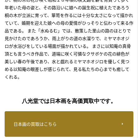
年老いた母の姿と、その路沿いに娘への誕生祝に植えたであろう
桐の木が立派に育って、箪笥を作るには十分な太さになって描かれ
ていて、婚期を迎えた娘への母の愛情がひっそりと伝わって来る作
品である。 また「水ぬるむ」では、散策した里山の路のほとりで
見かけたのであろうか、雨上がりの道の水溜りで、ミヤマホオジ
ロが水浴びをしている場面が描かれている。 まさに以知庵の真骨
頂とも言うべき作品で、道端に咲く可憐なクサボケの花の緋色が
美しい春の午後であり、水と戯れるミヤマホオジロを優しく見つ
める以知庵の眼差しが感じられて、見る私たちの心までも癒して
くれる。
八光堂では日本画を高価買取中です。
日本画の買取はこちら