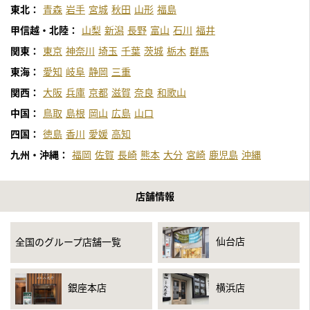
東北：
青森
岩手
宮城
秋田
山形
福島
甲信越・北陸：
山梨
新潟
長野
富山
石川
福井
関東：
東京
神奈川
埼玉
千葉
茨城
栃木
群馬
東海：
愛知
岐阜
静岡
三重
関西：
大阪
兵庫
京都
滋賀
奈良
和歌山
中国：
鳥取
島根
岡山
広島
山口
四国：
徳島
香川
愛媛
高知
九州・沖縄：
福岡
佐賀
長崎
熊本
大分
宮崎
鹿児島
沖縄
店舗情報
仙台店
全国のグループ店舗一覧
銀座本店
横浜店