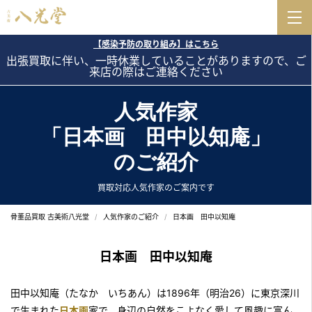
【感染予防の取り組み】はこちら
出張買取に伴い、一時休業していることがありますので、ご
来店の際はご連絡ください
人気作家
「日本画 田中以知庵」
のご紹介
買取対応人気作家のご案内です
骨董品買取 古美術八光堂
人気作家のご紹介
日本画 田中以知庵
日本画 田中以知庵
田中以知庵（たなか いちあん）は1896年（明治26）に東京深川
で生まれた
日本画
家で、身辺の自然をこよなく愛して風趣に富ん