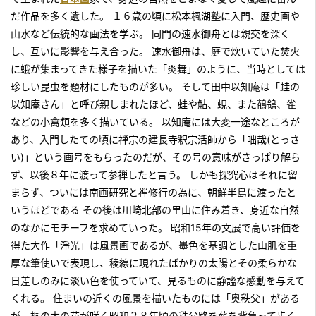
だ作品を多く遺した。 １６歳の頃に松本楓湖塾に入門、歴史画や
山水など伝統的な画法を学ぶ。 同門の速水御舟とは親交を深く
し、互いに影響を与え合った。 速水御舟は、庭で炊いていた焚火
に蛾が集まってきた様子を描いた「炎舞」のように、当時としては
珍しい昆虫を題材にしたものが多い。 そして田中以知庵は「蛙の
以知庵さん」と呼び親しまれたほど、蛙や鮎、蜆、また鶺鴒、雀
などの小禽類を多く描いている。 以知庵には大変一途なところが
あり、入門したての頃に禅宗の建長寺釈宗活師から「咄哉(とっさ
い)」という画号をもらったのだが、その号の意味がさっぱり解ら
ず、以後８年に渡って参禅したと言う。 しかも探究心はそれに留
まらず、ついには南画研究と禅修行の為に、朝鮮半島に渡ったと
いうほどである その後は川崎北部の里山に住み着き、身近な自然
のなかにモチーフを求めていった。 昭和15年の文展で高い評価を
得た大作「淨光」は風景画であるが、墨色を基調とした山肌を重
厚な筆使いで表現し、稜線に現れたばかりの太陽とその柔らかな
日差しのみに淡い色を使っていて、見るものに静謐な感動を与えて
くれる。 住まいの近くの風景を描いたものには「奥秩父」がある
が、桐の木の花が咲く昭和２８年頃の秩父路を薪を背負って歩く