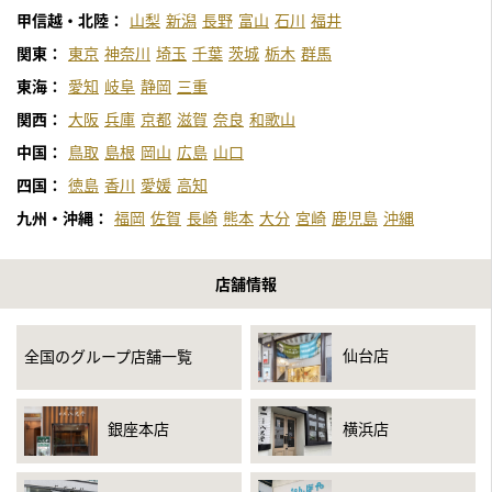
甲信越・北陸：
山梨
新潟
長野
富山
石川
福井
関東：
東京
神奈川
埼玉
千葉
茨城
栃木
群馬
東海：
愛知
岐阜
静岡
三重
関西：
大阪
兵庫
京都
滋賀
奈良
和歌山
中国：
鳥取
島根
岡山
広島
山口
四国：
徳島
香川
愛媛
高知
九州・沖縄：
福岡
佐賀
長崎
熊本
大分
宮崎
鹿児島
沖縄
店舗情報
仙台店
全国のグループ店舗一覧
銀座本店
横浜店