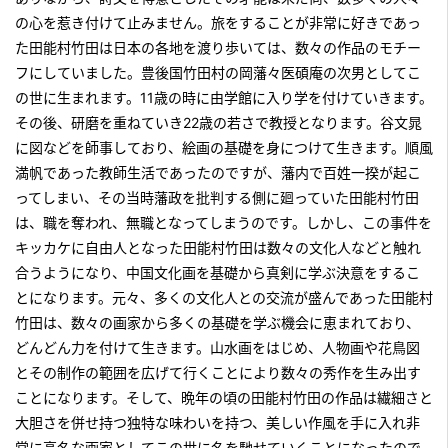
の心を惹き付けて止みません。旅をすることが非常に好きであっ
た田能村竹田は日本の各地を渡り歩いては、数々の作品のモチー
フにしていました。豊後国竹田村の岡藩々医碩庵の次男としてこ
の世に生まれます。11歳の時に由学館に入り学を付けていきます。
その後、研磨を重ねていき22歳の若さで教授となります。谷文晁
に図などを師事しており、絵画の基礎を身につけて生きます。順風
満帆であった教師生活であったのですが、藩内で百姓一揆が起こ
ってしまい、その当時藩政を批判する側に廻っていた田能村竹田
は、職を奪われ、無職となってしまうのです。しかし、この事件を
キッカケに自由人となった田能村竹田は数々の文化人などと触れ
合うようになり、中国文化画を基礎から真剣に学ぶ決意をするこ
とになります。元々、多くの文化人との交流が盛んであった田能村
竹田は、数々の画家から多くの基礎を学ぶ機会に恵まれており、
どんどん力を付けて生きます。山水画をはじめ、人物画や花鳥図
とその制作の範囲を広げて行くことにより数々の秀作を生み出す
ことになります。そして、晩年の頃の田能村竹田の作品は繊細さと
大胆さを併せ持つ独特な味わいを持つ、美しい作風を手に入れ非
常に高名な画家としてこの世に名を馳せていくことになったので