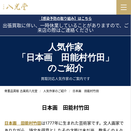
【感染予防の取り組み】はこちら
出張買取に伴い、一時休業していることがありますので、ご
来店の際はご連絡ください
人気作家
「日本画 田能村竹田」
のご紹介
買取対応人気作家のご案内です
骨董品買取 古美術八光堂
人気作家のご紹介
日本画 田能村竹田
日本画 田能村竹田
日本画 田能村竹田
は1777年に生まれた芸術家です。文人画家で
ありながら、詩文を得意としたその才能は未だ尚、数多くの人々