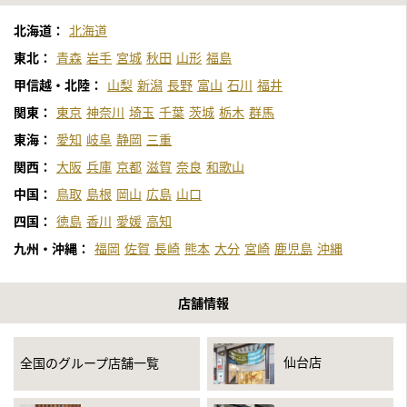
北海道：
北海道
東北：
青森
岩手
宮城
秋田
山形
福島
甲信越・北陸：
山梨
新潟
長野
富山
石川
福井
関東：
東京
神奈川
埼玉
千葉
茨城
栃木
群馬
東海：
愛知
岐阜
静岡
三重
関西：
大阪
兵庫
京都
滋賀
奈良
和歌山
中国：
鳥取
島根
岡山
広島
山口
四国：
徳島
香川
愛媛
高知
九州・沖縄：
福岡
佐賀
長崎
熊本
大分
宮崎
鹿児島
沖縄
店舗情報
仙台店
全国のグループ店舗一覧