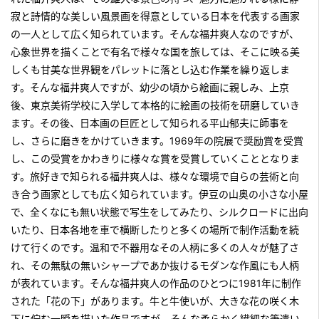
寂と詩情的な美しい風景画を得意としている日本を代表する画家
の一人として広く知られています。そんな福井爽人なのですが、
心象世界を描くことで有名で様々な国を旅しては、そこに映る美
しくも甘美な世界観をパレットに落とし込む作業を繰り返しま
す。そんな福井爽人ですが、幼少の頃から絵画に親しみ、上京
後、東京美術学校に入学して本格的に絵画の技術を研磨していき
ます。その後、日本画の巨匠として知られる平山郁夫に師事を
し、さらに磨きをかけていきます。1969年の院展で奨励賞を受賞
し、この受賞をかわきりに様々な賞を受賞していくこととなりま
す。旅好きで知られる福井爽人は、様々な環境で自らの芸術と向
き合う画家としても広く知られています。伊豆の山奥の小さな小屋
で、全くなにも無い状態で写生をしてみたり、シルクロードに出向
いたり、日本各地を車で横断したりと多くの場所で制作活動を続
けて行くのです。温和で不器用なその人柄に多くの人々が魅了さ
れ、その無駄の無いシャープであか抜けるモダンな作風にも人柄
が表れています。そんな福井爽人の作品のひとつに1981年に制作
された「花の下」があります。牛と牛使いが、大きな花の咲く木
下に佇む一瞬を描いた作品ですが、そんな柔らかく繊細な筆遣い