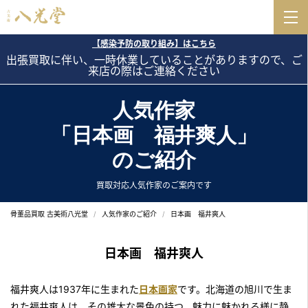
【感染予防の取り組み】はこちら
出張買取に伴い、一時休業していることがありますので、ご
来店の際はご連絡ください
人気作家
「日本画 福井爽人」
のご紹介
買取対応人気作家のご案内です
骨董品買取 古美術八光堂
人気作家のご紹介
日本画 福井爽人
日本画 福井爽人
福井爽人は1937年に生まれた
日本画家
です。北海道の旭川で生ま
れた福井爽人は、その雄大な景色の持つ、魅力に魅かれる様に静