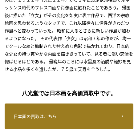
ッサンス時代のフレスコ画や肖像画に触れたことであろう。 帰国
後に描いた「立女」がその変化を如実に表す作品で、西洋の宗教
絵画を思わせるようなタッチで、これ以降徐々に個性がきわだつ
作風へと変わっていった。 昭和に入るとさらに新しい作風が加わ
るようになった。 その代表作「少女」は昭和７年の作だが、均一
でクールな線と抑制された控えめな色彩で描かれており、日本的
な少女の持つ爽やかな内面を描ききっていて、見る者に淡い恋情を
偲ばせるほどである。 最晩年のころには水墨風の洒脱や軽妙を見
せる小品を多くを遺したが、７５歳で天寿を全うした。
八光堂では日本画を高価買取中です。
日本画の買取はこちら