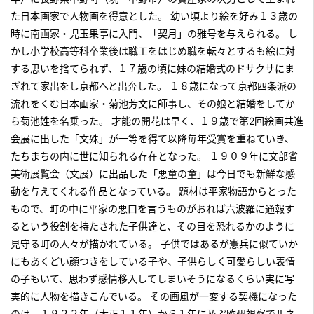
た日本画家で人物画を得意とした。 幼い頃より絵を好み１３歳の
時に南画家・児玉果亭に入門、「契月」の雅号を与えられる。 し
かし小学校高等科卒業後は職工をはじめ職を転々とするも絵に対
する思いを捨てられず、１７歳の頃に妹の結婚式のドサクサにま
ぎれて家出をし京都へと出奔した。 １８歳になって京都四条派の
流れをくむ日本画家・菊池芳文に師事し、その娘と結婚をしてか
ら菊池姓を名乗った。 才能の開花は早く、１９歳で第2回絵画共進
会展に出した「文殊」が一等を得て以降毎年受賞を重ねていき、
たちまちの内に世に知られる存在となった。 １９０９年に文部省
美術展覧会（文展）に出品した「悪童の童」は今日でも新鮮な感
動を与えてくれる作品となっている。 題材は平家物語からとった
もので、町の中に平家の悪口を言うものがおれば六波羅に通報す
るという役割を持たされた子供達と、その目を恐れるかのように
見守る町の人々が描かれている。 子供ではあるが憲兵に似ていか
にもあくどい顔つきをしている子や、子供らしく可愛らしい表情
の子もいて、思わず感情移入してしまいそうになるくらい実に写
実的に人物を描きこんでいる。 その画風が一変する契機になった
のは、１９２２年（大正１１年）から１年に及ぶ欧州視察でルネ