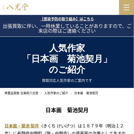
【感染予防の取り組み】はこちら
出張買取に伴い、一時休業していることがありますので、ご
来店の際はご連絡ください
人気作家
「日本画 菊池契月」
のご紹介
買取対応人気作家のご案内です
骨董品買取 古美術八光堂
人気作家のご紹介
日本画 菊池契月
日本画 菊池契月
日本画・菊池 契月
（きくち けいげつ）は１８７９年（明治１２
年）に長野県中野町（現・中野市）の資産家の次男として生まれ