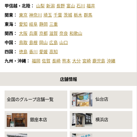
甲信越・北陸：
山梨
新潟
長野
富山
石川
福井
関東：
東京
神奈川
埼玉
千葉
茨城
栃木
群馬
東海：
愛知
岐阜
静岡
三重
関西：
大阪
兵庫
京都
滋賀
奈良
和歌山
中国：
鳥取
島根
岡山
広島
山口
四国：
徳島
香川
愛媛
高知
九州・沖縄：
福岡
佐賀
長崎
熊本
大分
宮崎
鹿児島
沖縄
店舗情報
仙台店
全国のグループ店舗一覧
銀座本店
横浜店