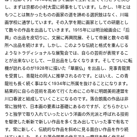
し、まずは京都の小村大雲に師事をしています。しかし、1年とは
もつことは無かったものの画家の道を諦める選択肢はなく、川端
画学校に通学しています。その入学を期に画家としての研磨とし
て数々の作品を出品していきます。1915年には明治絵画会に「后
興」の出品を皮切りに、文展に再興院展、そして帝展と数々の場
所へ出品を続けます。しかし、このような伝統と格式を重んじる
ようなトラディショナルな展覧会では、自らの芸術が表現するこ
とが出来ないとして、一旦出品をしなくなります。そしてついに転
機が訪れるのが1928年に描いた「華厳仏」を出品し、見事青龍賞
を受賞し、青龍社の同人に推挙されるのです。とはいえ、この青
龍社も長く続く事はなく1934年に所属を抜けることになります。
結果的に自らの芸術を高めて行くためにこの年に明朗美術連盟を
川口春波と結成していくことになるのです。落合朗風の作品は非
常に独特で、日本画の要素は基礎にあるのですが、どちらかとい
うと独学で取り入れていったという洋画の外光派と呼ばれる技術
を駆使した斬新で新しい作品を多く生み出していった事で有名で
す。常に新しく、伝統的な作品を斜めに見る面白い作品を作り続
けていました。そんな落合朗風の作品でも一際目を魅く作品が