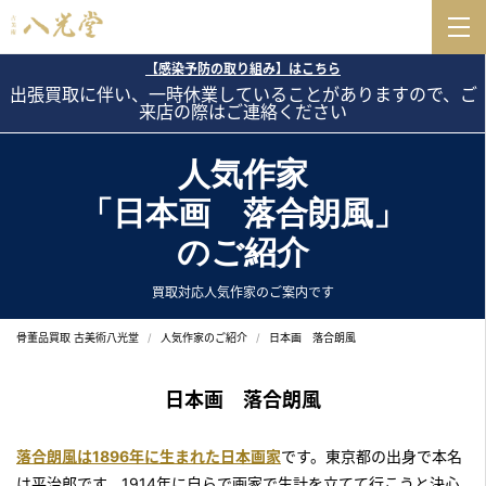
【感染予防の取り組み】はこちら
出張買取に伴い、一時休業していることがありますので、ご
来店の際はご連絡ください
人気作家
「日本画 落合朗風」
のご紹介
買取対応人気作家のご案内です
骨董品買取 古美術八光堂
人気作家のご紹介
日本画 落合朗風
日本画 落合朗風
落合朗風は1896年に生まれた日本画家
です。東京都の出身で本名
は平治郎です。1914年に自らで画家で生計を立てて行こうと決心