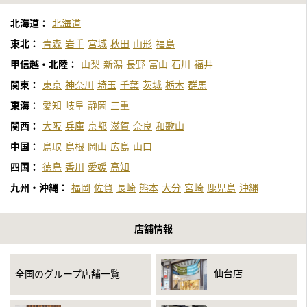
北海道：
北海道
東北：
青森
岩手
宮城
秋田
山形
福島
甲信越・北陸：
山梨
新潟
長野
富山
石川
福井
関東：
東京
神奈川
埼玉
千葉
茨城
栃木
群馬
東海：
愛知
岐阜
静岡
三重
関西：
大阪
兵庫
京都
滋賀
奈良
和歌山
中国：
鳥取
島根
岡山
広島
山口
四国：
徳島
香川
愛媛
高知
九州・沖縄：
福岡
佐賀
長崎
熊本
大分
宮崎
鹿児島
沖縄
店舗情報
仙台店
全国のグループ店舗一覧