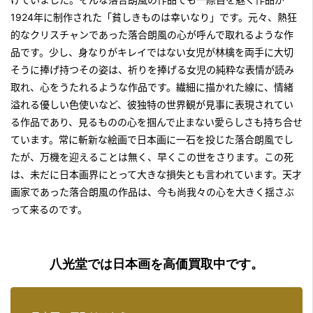
1924年に制作された「貧しきものは幸いなり」です。元々、熱狂
的なクリスチャンであった落合朗風の心が呼んで取れるような作
品です。少し、身なりがキレイではない女児が林檎を両手に大切
そうに捧げ持つその姿は、祈りを捧げる女児の純粋な表情が読み
取れ、心をうたれるような作品です。繊細に描かれた線に、情緒
溢れる優しい色使いなど、彼独特の世界観が見事に表現されてい
る作品であり、見るものの心を掴んで止まない愛らしさも持ち合せ
ています。常に斬新な絵画で日本画に一石を投じた落合朗風でし
たが、万機を迎えることは無く、早くこの世をさります。この死
は、未だに日本画界にとって大きな損失とも言われています。天才
画家であった落合朗風の作品は、今も尚我々の心を大きく揺さぶ
って来るのです。
八光堂では日本画を高価買取中です。