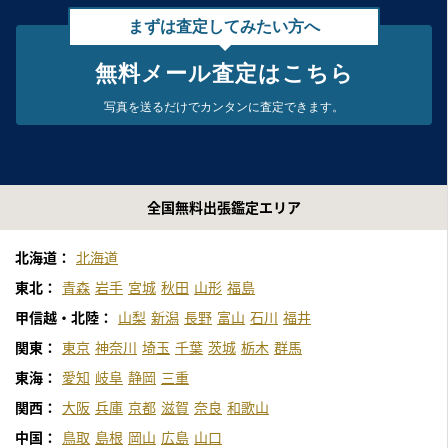
まずは査定してみたい方へ
無料メール査定はこちら
写真を送るだけで
カンタンに査定できます。
全国無料出張鑑定エリア
北海道：
北海道
東北：
青森
岩手
宮城
秋田
山形
福島
甲信越・北陸：
山梨
新潟
長野
富山
石川
福井
関東：
東京
神奈川
埼玉
千葉
茨城
栃木
群馬
東海：
愛知
岐阜
静岡
三重
関西：
大阪
兵庫
京都
滋賀
奈良
和歌山
中国：
鳥取
島根
岡山
広島
山口