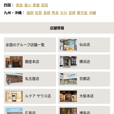
四国：
徳島
香川
愛媛
高知
九州・沖縄：
福岡
佐賀
長崎
熊本
大分
宮崎
鹿児島
沖縄
店舗情報
仙台店
全国のグループ店舗一覧
銀座本店
横浜店
名古屋店
京都店
ルクア サウス店
大阪本店
広島店
博多店