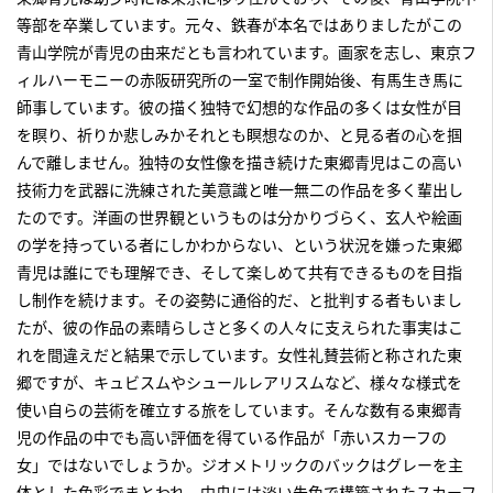
等部を卒業しています。元々、鉄春が本名ではありましたがこの
青山学院が青児の由来だとも言われています。画家を志し、東京フ
ィルハーモニーの赤阪研究所の一室で制作開始後、有馬生き馬に
師事しています。彼の描く独特で幻想的な作品の多くは女性が目
を瞑り、祈りか悲しみかそれとも瞑想なのか、と見る者の心を掴
んで離しません。独特の女性像を描き続けた東郷青児はこの高い
技術力を武器に洗練された美意識と唯一無二の作品を多く輩出し
たのです。洋画の世界観というものは分かりづらく、玄人や絵画
の学を持っている者にしかわからない、という状況を嫌った東郷
青児は誰にでも理解でき、そして楽しめて共有できるものを目指
し制作を続けます。その姿勢に通俗的だ、と批判する者もいまし
たが、彼の作品の素晴らしさと多くの人々に支えられた事実はこ
れを間違えだと結果で示しています。女性礼賛芸術と称された東
郷ですが、キュビスムやシュールレアリスムなど、様々な様式を
使い自らの芸術を確立する旅をしています。そんな数有る東郷青
児の作品の中でも高い評価を得ている作品が「赤いスカーフの
女」ではないでしょうか。ジオメトリックのバックはグレーを主
体とした色彩でまとわれ、中央には淡い朱色で構築されたスカーフ