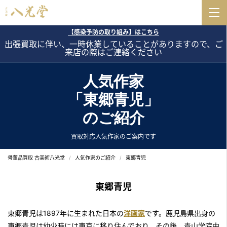
【感染予防の取り組み】はこちら
出張買取に伴い、一時休業していることがありますので、ご
来店の際はご連絡ください
人気作家
「東郷青児」
のご紹介
買取対応人気作家のご案内です
骨董品買取 古美術八光堂
人気作家のご紹介
東郷青児
東郷青児
東郷青児は1897年に生まれた日本の
洋画家
です。鹿児島県出身の
東郷青児は幼少時には東京に移り住んでおり、その後、青山学院中