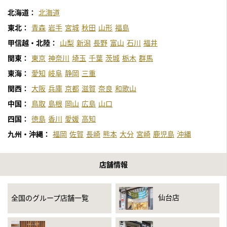
北海道：
北海道
東北：
青森
岩手
宮城
秋田
山形
福島
甲信越・北陸：
山梨
新潟
長野
富山
石川
福井
関東：
東京
神奈川
埼玉
千葉
茨城
栃木
群馬
東海：
愛知
岐阜
静岡
三重
関西：
大阪
兵庫
京都
滋賀
奈良
和歌山
中国：
鳥取
島根
岡山
広島
山口
四国：
徳島
香川
愛媛
高知
九州・沖縄：
福岡
佐賀
長崎
熊本
大分
宮崎
鹿児島
沖縄
店舗情報
仙台店
全国のグループ店舗一覧