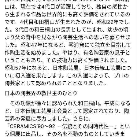
山は、現在では4代目が活躍しており、独自の感性か
ら生まれる作品は世界的にも高く評価をされているの
です。4代目和田桐山が生まれたのが、昭和22年でし
た。3代目の和田桐山の長男として生まれ、幼少の頃
より父の背中を見ながら陶芸生活への思いを募らせま
した。昭和47年になると、琴浦窯にて独立を目指して
作陶生活を始めました。やはり、有名陶芸家の息子と
いうこともあり、その技術力は高く評価されました。
昭和57年になると、日本陶芸展、日本伝統工芸展につ
いに初入選を果たします。この入選によって、プロの
陶芸家として認められることとなりました。
日本の陶芸界の救世主のひとり
その功績が徐々に認められた和田桐山。平成になる
と、日本伝統工芸展正会員として認定されており、陶
芸界の発展に尽力しました。さらに、
「CERAMICS’90～92 －伝統とその同時代性－」とい
う個展に出品し、その名を不動のものとしていきま