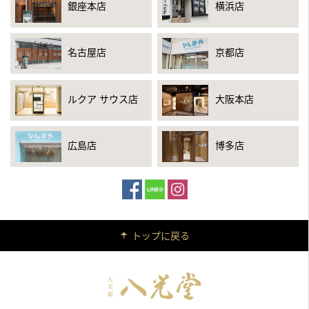
銀座本店
横浜店
名古屋店
京都店
ルクア サウス店
大阪本店
広島店
博多店
トップに戻る