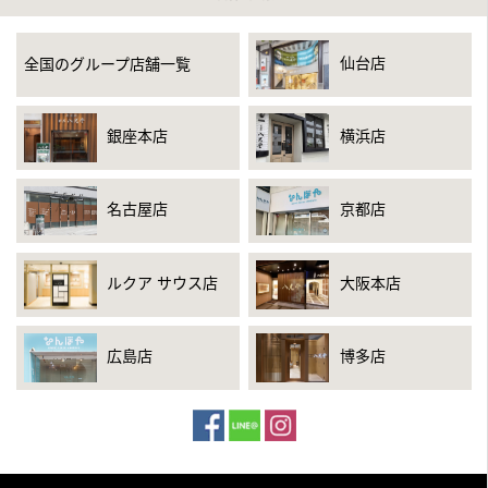
仙台店
全国のグループ店舗一覧
銀座本店
横浜店
名古屋店
京都店
ルクア サウス店
大阪本店
広島店
博多店