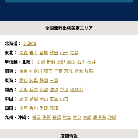
全国無料出張鑑定エリア
北海道：
北海道
東北：
青森
岩手
宮城
秋田
山形
福島
甲信越・北陸：
山梨
新潟
長野
富山
石川
福井
関東：
東京
神奈川
埼玉
千葉
茨城
栃木
群馬
東海：
愛知
岐阜
静岡
三重
関西：
大阪
兵庫
京都
滋賀
奈良
和歌山
中国：
鳥取
島根
岡山
広島
山口
四国：
徳島
香川
愛媛
高知
九州・沖縄：
福岡
佐賀
長崎
熊本
大分
宮崎
鹿児島
沖縄
店舗情報