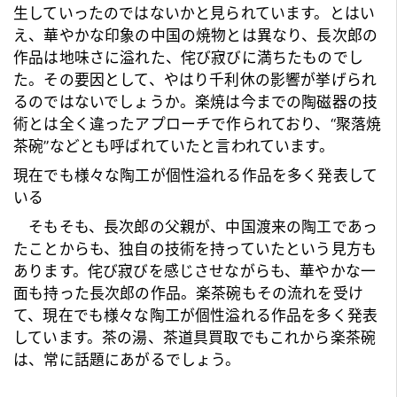
生していったのではないかと見られています。とはい
え、華やかな印象の中国の焼物とは異なり、
長次郎
の
作品は地味さに溢れた、侘び寂びに満ちたものでし
た。その要因として、やはり
千利休
の影響が挙げられ
るのではないでしょうか。楽焼は今までの陶磁器の技
術とは全く違ったアプローチで作られており、“聚落焼
茶碗”などとも呼ばれていたと言われています。
現在でも様々な陶工が個性溢れる作品を多く発表して
いる
そもそも、
長次郎
の父親が、中国渡来の陶工であっ
たことからも、独自の技術を持っていたという見方も
あります。侘び寂びを感じさせながらも、華やかな一
面も持った長次郎の作品。楽茶碗もその流れを受け
て、現在でも様々な陶工が個性溢れる作品を多く発表
しています。茶の湯、
茶道具買取
でもこれから楽茶碗
は、常に話題にあがるでしょう。