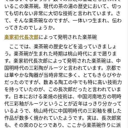
いるこの楽茶碗。現代の茶の湯の歴史において、切っ
ても切れない非常に大切な技術と言われています。さ
て、そんな楽茶碗なのですが、一体いつ生まれ、伝わ
ってきたのでしょうか。
楽家初代長次郎
によって発明された楽茶碗
ここでは、楽茶碗の歴史などを追っていきましょ
う。楽茶碗が生まれた時期は桃山時代にまで遡りま
す。
楽家初代長次郎
によって発明された楽茶碗は、中
国明時代の三彩陶がルーツと言われています。京都で
は華やかな陶器が当時非常に多く、とてもきらびやか
だったのですが、数ある陶工の中でも特に高い技術力
を持っていたのが、この
長次郎
だったと言われていま
す。日本における楽焼の技術は、中国河南地方の明時
代三彩釉がルーツということが近年はっきり分かって
いるようで、桃山時代に中国明時代の三彩釉を模した
作品が数多く焼かれていたようです。実は、
長次郎
窯
も、その窯のひとつであり、ここから楽茶碗作りに派