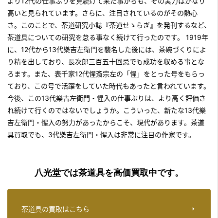
より12代の仕事ぶりを見続けて来た事からも、その実力はかなり
高いと見られています。さらに、注目されているのがその熱心
さ。このことで、茶道研究小誌『茶道せゝらぎ』を発刊するなど、
茶道具についての研究を怠る事なく続けて行ったのです。 1919年
に、12代から13代樂吉左衛門を襲名した後には、茶碗づくりによ
り精を出しており、長次郎三百五十回忌でも成功を収める事とな
ろます。また、表千家12代惺斎宗左の「惺」をとった号をもらっ
ており、この号で活躍をしていた時代もあったと言われています。
今後、この13代樂吉左衛門・惺入の仕事ぶりは、より高く評価さ
れ続けて行くのではないでしょうか。こういった、新たな13代樂
吉左衛門・惺入の努力があったからこそ、現代があります。
茶道
具買取でも、3代樂吉左衛門・惺入
は非常に注目の作家です。
八光堂では茶道具を高価買取中です。
茶道具の買取はこちら