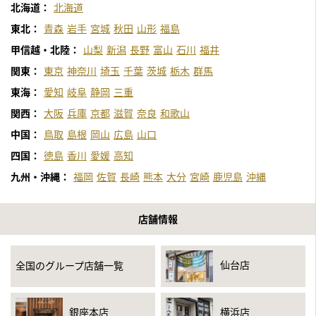
北海道：
北海道
東北：
青森
岩手
宮城
秋田
山形
福島
甲信越・北陸：
山梨
新潟
長野
富山
石川
福井
関東：
東京
神奈川
埼玉
千葉
茨城
栃木
群馬
東海：
愛知
岐阜
静岡
三重
関西：
大阪
兵庫
京都
滋賀
奈良
和歌山
中国：
鳥取
島根
岡山
広島
山口
四国：
徳島
香川
愛媛
高知
九州・沖縄：
福岡
佐賀
長崎
熊本
大分
宮崎
鹿児島
沖縄
店舗情報
仙台店
全国のグループ店舗一覧
銀座本店
横浜店