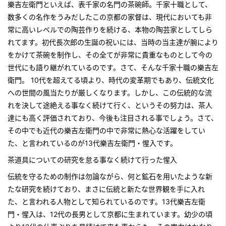
樂吉左衛門といえば、表千家の名門の茶碗師。千家十職として、
数多くの名作をうみだしたこの京都の家督は、現代においても非
常に高いレベルでの陶芸作りを続ける、本物の陶芸家としてしら
れてます。初代長次郎の生誕の祝いには、当時の当主達が腕により
をかけて茶碗を制作し、その全てが非常に貴重なものとして今の
世代にも語り継がれているのです。さて、そんな千家十職の樂吉左
衛門。 10代を超えてる頃より、時代の変革期でもあり、伝統文化
への世間の風当たりが厳しくなります。しかし、この伝統的な流
れを決して途絶える事なく続けて行く、というその努力は、茶人
達にも高く評価されており、今後も注目される事でしょう。さて、
その中でも近代の樂吉左衛門の中で非常に熱心な活躍をしてい
た、と言われているのが13代樂吉左衛門・惺入です。
茶道具についての研究を怠る事なく続けて行った惺入
伝統を守るための制作は勿論ながら、何と鉱石を用いたような新
たな研究を続けており、まさに伝統と新たな世界観を手に入れ
た、と言われる人物として知られているのです。13代樂吉左衛
門・惺入は、12代の長男として京都に生まれています。幼少の頃