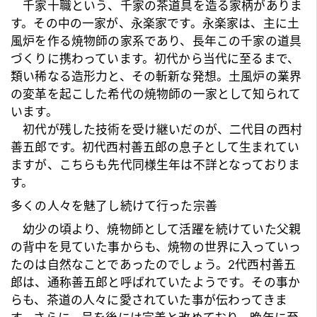
千家十職という、千家の
茶道具
を造る家柄がありま
す。その中の一家が、永楽家です。永楽家は、主に土
風炉を作る焼物師の家系であり、長年この千家の道具
づくりに携わっています。初代から当代に至るまで、
類い稀なる造形力と、その斬新な発想。土風炉の業界
の変革を起こした希代の焼物師の一家として知られて
います。
初代が残した技術を受け継いだのが、二代目の西村
善五郎です。
初代西村善五郎
の息子として生まれてい
ますが、こちらも先代同様生年は不詳となっておりま
す。
多くの人々を魅了し続けて行った宗善
幼少の頃より、焼物師として活躍を続けていた父親
の背中を見ていた事からも、焼物の世界に入っていっ
たのは自然なことであったのでしょう。2代西村善五
郎は、通称善五郎と呼ばれていたようです。その事か
らも、
茶道
の人々に愛されていた事が伝わってきま