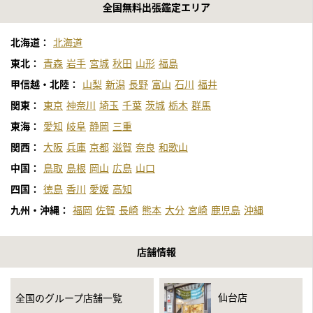
全国無料出張鑑定エリア
北海道：
北海道
東北：
青森
岩手
宮城
秋田
山形
福島
甲信越・北陸：
山梨
新潟
長野
富山
石川
福井
関東：
東京
神奈川
埼玉
千葉
茨城
栃木
群馬
東海：
愛知
岐阜
静岡
三重
関西：
大阪
兵庫
京都
滋賀
奈良
和歌山
中国：
鳥取
島根
岡山
広島
山口
四国：
徳島
香川
愛媛
高知
九州・沖縄：
福岡
佐賀
長崎
熊本
大分
宮崎
鹿児島
沖縄
店舗情報
仙台店
全国のグループ店舗一覧