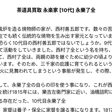
茶道具買取 永楽家 [10代] 永樂了全
炉を造る焼物師の家が、西村善五郎です。数々の苦
在でも続く伝統的な焼物を生み出す家元となってい
らく10代目の西村善五郎ではないでしょうか。9
して活動をしていきました。西村了全という名を持ち
て、西村了全は、両親の跡を継ぐために幼少の頃よ
います。そのため、三千家の庇護に育てられるとい
の大火に見舞われてしまうという事態が発生し、その際
て、永樂了全の自らの印を使う事になり、これが西
を続け1815年には、樂吉左衛門家に近い、油橋詰町
る存在だった、10代目永樂了全
家督は養子・保全に家督を譲る事になります。181