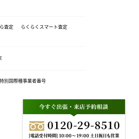
から査定
らくらくスマート査定
家
特別国際種事業者番号