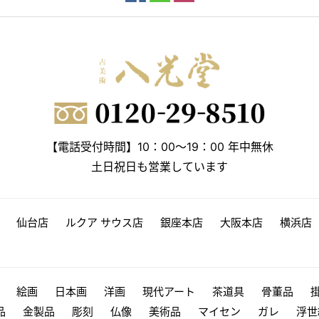
【電話受付時間】10：00～19：00 年中無休
土日祝日も営業しています
仙台店
ルクア サウス店
銀座本店
大阪本店
横浜店
絵画
日本画
洋画
現代アート
茶道具
骨董品
品
金製品
彫刻
仏像
美術品
マイセン
ガレ
浮世