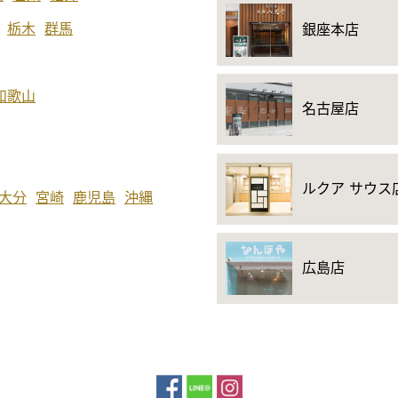
栃木
群馬
銀座本店
和歌山
名古屋店
ルクア サウス
大分
宮崎
鹿児島
沖縄
広島店