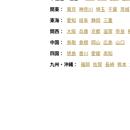
関東：
東京
神奈川
埼玉
千葉
茨城
東海：
愛知
岐阜
静岡
三重
関西：
大阪
兵庫
京都
滋賀
奈良
中国：
鳥取
島根
岡山
広島
山口
四国：
徳島
香川
愛媛
高知
九州・沖縄：
福岡
佐賀
長崎
熊本