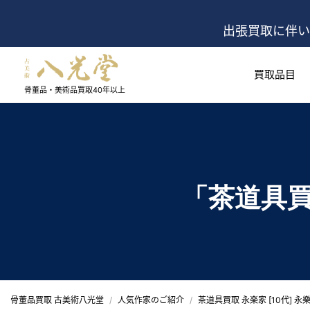
出張買取に伴い
買取品目
骨董品・美術品買取
40年以上
「茶道具買取
骨董品買取 古美術八光堂
人気作家のご紹介
茶道具買取 永楽家 [10代] 永