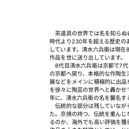
茶道具
の世界では名を知らぬ
時代より230年を超える歴史
しています。清水六兵衛は現在
作品を世に送り出しています。
8代目清水六兵衛は京都で7代
の京都へ戻り、本格的な作陶生
展などをメインに積極的に出品
を徐々に陶芸の世界へと轟かせ
年に、清水六兵衛の名を襲名す
伝統的な部分は残していながら
た。京焼の持つ、伝統を重んじ
るのか、海外でも高い評価を獲