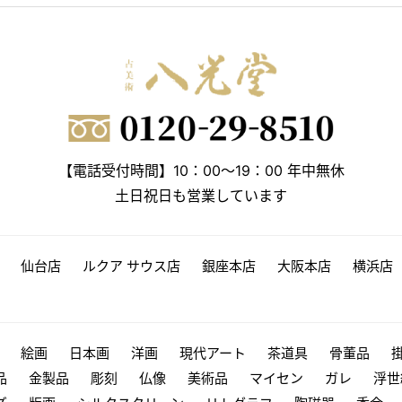
【電話受付時間】10：00～19：00 年中無休
土日祝日も営業しています
仙台店
ルクア サウス店
銀座本店
大阪本店
横浜店
絵画
日本画
洋画
現代アート
茶道具
骨董品
品
金製品
彫刻
仏像
美術品
マイセン
ガレ
浮世