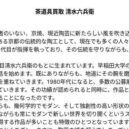
茶道具買取 清水六兵衛
者のいない、京焼、現近陶芸に新たらしい風を吹き
のある京都の伝統的な陶工として、現在でも多くの人
8代目が指揮を執っており、その伝統を守りながらも
目清水六兵衛のもとに生まれています。早稲田大学
活を始めます。既にありながらも、地道にその腕を
を重ねていきます。1980年代になると、多数の公募
ていきます。その功績が認められると同時に、作品と
ることになったのです。
も、幾何学的でモダン、そして独創性の高い形状の
ながらも常にモダンで新しい世界を切り開くという
得する作品が多いことも特徴のひとつとなっていま