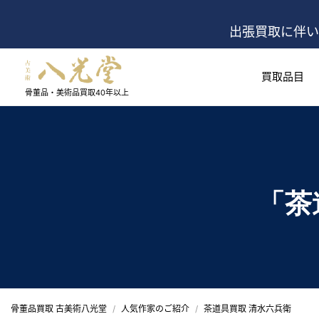
出張買取に伴い
買取品目
骨董品・美術品買取
40年以上
「茶
骨董品買取 古美術八光堂
人気作家のご紹介
茶道具買取 清水六兵衛