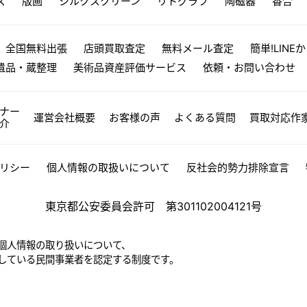
ズ
版画
シルクスクリーン
リトグラフ
陶磁器
香合
全国無料出張
店頭買取査定
無料メール査定
簡単!LINE
遺品・蔵整理
美術品資産評価サービス
依頼・お問い合わせ
ナー
運営会社概要
お客様の声
よくある質問
買取対応作
介
リシー
個人情報の取扱いについて
反社会的勢力排除宣言
東京都公安委員会許可 第301102004121号
個人情報の取り扱いについて、
している民間事業者を認定する制度です。