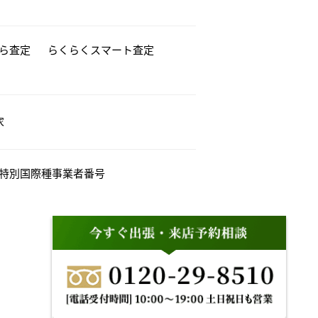
から査定
らくらくスマート査定
家
特別国際種事業者番号