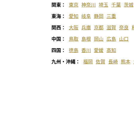
関東：
東京
神奈川
埼玉
千葉
茨城
東海：
愛知
岐阜
静岡
三重
関西：
大阪
兵庫
京都
滋賀
奈良
中国：
鳥取
島根
岡山
広島
山口
四国：
徳島
香川
愛媛
高知
九州・沖縄：
福岡
佐賀
長崎
熊本