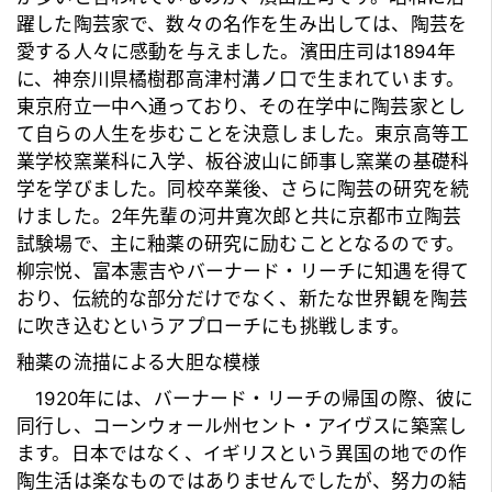
躍した陶芸家で、数々の名作を生み出しては、陶芸を
愛する人々に感動を与えました。濱田庄司は1894年
に、神奈川県橘樹郡高津村溝ノ口で生まれています。
東京府立一中へ通っており、その在学中に陶芸家とし
て自らの人生を歩むことを決意しました。東京高等工
業学校窯業科に入学、板谷波山に師事し窯業の基礎科
学を学びました。同校卒業後、さらに陶芸の研究を続
けました。2年先輩の
河井寛次郎
と共に京都市立陶芸
試験場で、主に釉薬の研究に励むこととなるのです。
柳宗悦、
富本憲吉
や
バーナード・リーチ
に知遇を得て
おり、伝統的な部分だけでなく、新たな世界観を陶芸
に吹き込むというアプローチにも挑戦します。
釉薬の流描による大胆な模様
1920年には、
バーナード・リーチ
の帰国の際、彼に
同行し、コーンウォール州セント・アイヴスに築窯し
ます。日本ではなく、イギリスという異国の地での作
陶生活は楽なものではありませんでしたが、努力の結