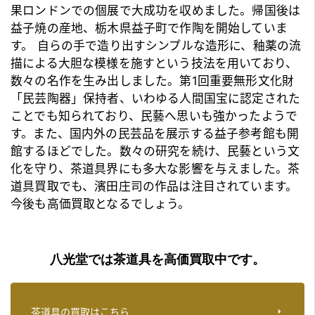
果ロンドンでの個展で大成功を収めました。帰国後は
益子焼の産地、栃木県益子町で作陶を開始していま
す。 自らの手で造り出すシンプルな造形に、釉薬の流
描による大胆な模様を施すという技法を用いており、
数々の名作を生み出しました。第1回重要無形文化財
「民芸陶器」保持者、いわゆる人間国宝に認定された
ことでも知られており、民藝へ思いも強かったようで
す。また、国内外の民芸品を展示する益子参考館も開
館するほどでした。数々の研究を続け、民藝という文
化を守り、
茶道具
界にも多大な影響を与えました。
茶
道具買取
でも、濱田庄司の作品は注目されています。
今後も高価買取となるでしょう。
八光堂では茶道具を高価買取中です。
茶道具の買取はこちら