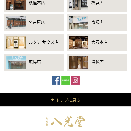
銀座本店
横浜店
名古屋店
京都店
ルクア サウス店
大阪本店
広島店
博多店
トップに戻る