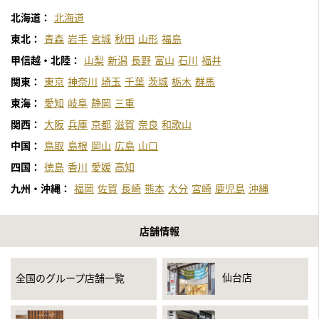
北海道：
北海道
東北：
青森
岩手
宮城
秋田
山形
福島
甲信越・北陸：
山梨
新潟
長野
富山
石川
福井
関東：
東京
神奈川
埼玉
千葉
茨城
栃木
群馬
東海：
愛知
岐阜
静岡
三重
関西：
大阪
兵庫
京都
滋賀
奈良
和歌山
中国：
鳥取
島根
岡山
広島
山口
四国：
徳島
香川
愛媛
高知
九州・沖縄：
福岡
佐賀
長崎
熊本
大分
宮崎
鹿児島
沖縄
店舗情報
仙台店
全国のグループ店舗一覧