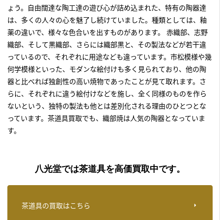
ょう。自由闊達な陶工達の遊び心が詰め込まれた、特有の陶器達
は、多くの人々の心を魅了し続けていました。種類としては、釉
薬の違いで、様々な色合いを出すものがあります。 赤織部、志野
織部、そして黒織部、さらには織部黒と、その製法などが若干違
っているので、それぞれに用途なども違っています。市松模様や幾
何学模様といった、モダンな絵付けも多く見られており、他の陶
器と比べれば独創性の高い焼物であったことが見て取れます。さ
らに、それぞれに違う絵付けなどを施し、全く同様のものを作ら
ないという、独特の製法も他とは差別化される理由のひとつとな
っています。
茶道具買取でも、織部焼は人気の陶器
となっていま
す。
八光堂では茶道具を高価買取中です。
茶道具の買取はこちら