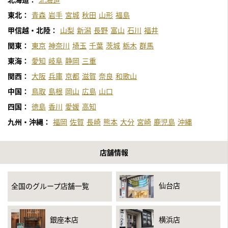
東北：
青森
岩手
宮城
秋田
山形
福島
甲信越・北陸：
山梨
新潟
長野
富山
石川
福井
関東：
東京
神奈川
埼玉
千葉
茨城
栃木
群馬
東海：
愛知
岐阜
静岡
三重
関西：
大阪
兵庫
京都
滋賀
奈良
和歌山
中国：
鳥取
島根
岡山
広島
山口
四国：
徳島
香川
愛媛
高知
九州・沖縄：
福岡
佐賀
長崎
熊本
大分
宮崎
鹿児島
沖縄
店舗情報
仙台店
全国のグループ店舗一覧
銀座本店
横浜店