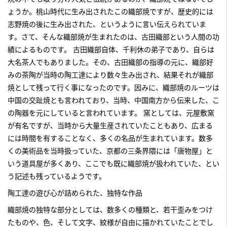
ょうか。桃山時代に生み出されたこの織部焼ですが、歴史的には
志野焼の後に生み出された、というように言い伝えられていま
す。さて、そんな織部焼が生まれたのは、古田織部という人間の功
績によるものです。 古田織部自体、千利休の弟子であり、自らは
大名茶人でもありました。その、古田織部の指導の元に、織部好
みの茶陶が当時の陶工達により数々生み出され、結果それが織部
焼として残って行く事になったのです。因みに、織部焼のルーツは
中国の交趾焼とも言われており、当時、中国南方から伝来した、こ
の陶器を元にしていると言われています。 窯としては、元屋敷窯
が有名ですが、当時から大量生産されていたこともあり、広まる
には時間を有することなく、多くの名品が生まれています。数多
くの美術品を当時扱っていた、京都の三条界隈には「唐物屋」と
いう道具屋が多くあり、ここでも既に織部焼が扱われていた、とい
う記述も残っているようです。
陶工達の遊び心が詰められた、独特な作品
織部焼の独特な部分としては、数多くの種類と、若干歪みをつけ
たものや、色、そして文字、紋様が自由に描かれていたことでし