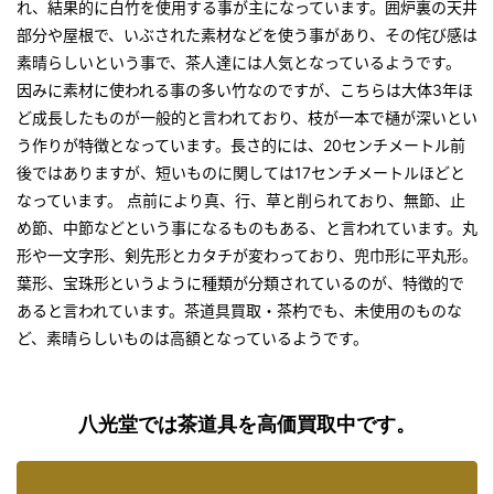
れ、結果的に白竹を使用する事が主になっています。囲炉裏の天井
部分や屋根で、いぶされた素材などを使う事があり、その侘び感は
素晴らしいという事で、茶人達には人気となっているようです。
因みに素材に使われる事の多い竹なのですが、こちらは大体3年ほ
ど成長したものが一般的と言われており、枝が一本で樋が深いとい
う作りが特徴となっています。長さ的には、20センチメートル前
後ではありますが、短いものに関しては17センチメートルほどと
なっています。 点前により真、行、草と削られており、無節、止
め節、中節などという事になるものもある、と言われています。丸
形や一文字形、剣先形とカタチが変わっており、兜巾形に平丸形。
葉形、宝珠形というように種類が分類されているのが、特徴的で
あると言われています。
茶道具買取・茶杓
でも、未使用のものな
ど、素晴らしいものは高額となっているようです。
八光堂では茶道具を高価買取中です。