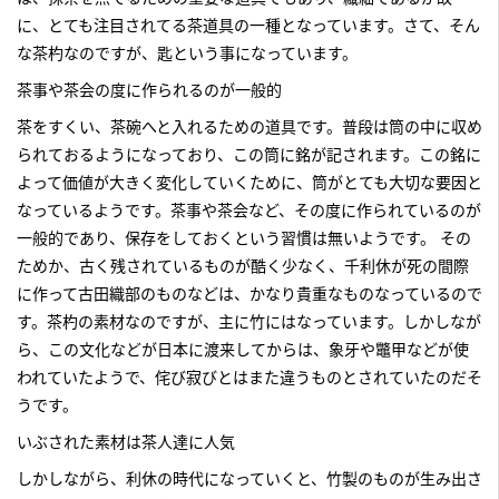
に、とても注目されてる茶道具の一種となっています。さて、そん
な茶杓なのですが、匙という事になっています。
茶事や茶会の度に作られるのが一般的
茶をすくい、茶碗へと入れるための道具です。普段は筒の中に収め
られておるようになっており、この筒に銘が記されます。この銘に
よって価値が大きく変化していくために、筒がとても大切な要因と
なっているようです。茶事や茶会など、その度に作られているのが
一般的であり、保存をしておくという習慣は無いようです。 その
ためか、古く残されているものが酷く少なく、千利休が死の間際
に作って古田織部のものなどは、かなり貴重なものなっているので
す。茶杓の素材なのですが、主に竹にはなっています。しかしなが
ら、この文化などが日本に渡来してからは、象牙や鼈甲などが使
われていたようで、侘び寂びとはまた違うものとされていたのだそ
うです。
いぶされた素材は茶人達に人気
しかしながら、利休の時代になっていくと、竹製のものが生み出さ