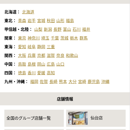
北海道：
北海道
東北：
青森
岩手
宮城
秋田
山形
福島
甲信越・北陸：
山梨
新潟
長野
富山
石川
福井
関東：
東京
神奈川
埼玉
千葉
茨城
栃木
群馬
東海：
愛知
岐阜
静岡
三重
関西：
大阪
兵庫
京都
滋賀
奈良
和歌山
中国：
鳥取
島根
岡山
広島
山口
四国：
徳島
香川
愛媛
高知
九州・沖縄：
福岡
佐賀
長崎
熊本
大分
宮崎
鹿児島
沖縄
店舗情報
仙台店
全国のグループ店舗一覧