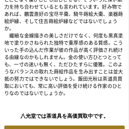
力を持ち合わせているとも言われています。好み物で
あれば、
鵬雲斎
好の宝尽平棗、騎牛蒔絵大棗、楽器蒔
絵炉縁、そして住吉蒔絵炉縁などではないでしょう
か。
繊細な金線描きの美しさだけでなく、何度も黒真塗
地で塗りかさねられた独特で重厚感のある質感。こう
いった手の込んだ作業が彼の作品が高く評価され続け
る由縁なのかもしれません。金の使い方ひとつとって
も、一寸の迷いも無く、ただひたすらに優雅。このよ
うなバランスの取れた蒔絵作品を生み出すことは並大
抵の努力ではできないでしょう。飯田光秋は
茶道具買
取
においても、常に高い評価を受け続ける作家のひと
りなのではないでしょうか。
八光堂では茶道具を高価買取中です。