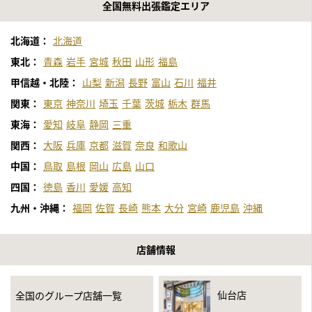
全国無料出張鑑定エリア
北海道：
北海道
東北：
青森
岩手
宮城
秋田
山形
福島
甲信越・北陸：
山梨
新潟
長野
富山
石川
福井
関東：
東京
神奈川
埼玉
千葉
茨城
栃木
群馬
東海：
愛知
岐阜
静岡
三重
関西：
大阪
兵庫
京都
滋賀
奈良
和歌山
中国：
鳥取
島根
岡山
広島
山口
四国：
徳島
香川
愛媛
高知
九州・沖縄：
福岡
佐賀
長崎
熊本
大分
宮崎
鹿児島
沖縄
店舗情報
仙台店
全国のグループ店舗一覧