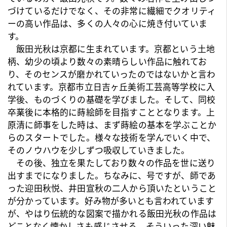
づけているだけでなく、その非常に繊細でクオリティ
ーの高い作品は、多くの人々の心に焼き付いていま
す。
飯田光秋は京都に生まれています。京都という土地
柄、幼少の頃より数々の素晴らしい作品に触れてお
り、そのセンスが磨かれていったのではないかと言わ
れています。京都市立日吉ヶ丘美術工芸高等学校に入
学後、ものづくりの基礎を学びました。そして、同校
卒業後に本格的に蒔絵師を目指すこととなります。上
原清に師事をした時は、まず蒔絵の基本を学ぶことか
らのスタートでした。様々な技術を学んでいく中で、
そのノウハウを少しずつ吸収していきました。
その後、独立を果たしており数々の作品を世に送り
出すまでになりました。ちなみに、号ですが、師であ
った迎田秋悦、井田宣秋の二人から頂いたということ
が分かっています。好み物が多いとも言われています
が、やはり伝統的な図案で描かれる飯田光秋の作品は
どことなく懐かしさも感じさせる、そういった深い魅