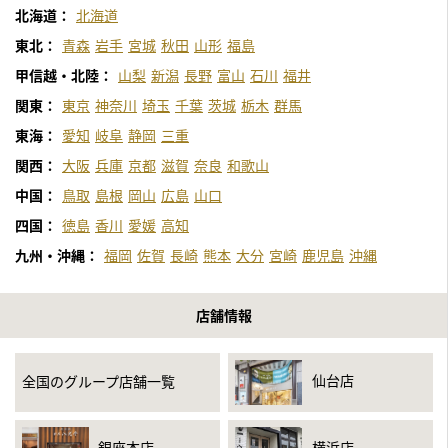
北海道：
北海道
東北：
青森
岩手
宮城
秋田
山形
福島
甲信越・北陸：
山梨
新潟
長野
富山
石川
福井
関東：
東京
神奈川
埼玉
千葉
茨城
栃木
群馬
東海：
愛知
岐阜
静岡
三重
関西：
大阪
兵庫
京都
滋賀
奈良
和歌山
中国：
鳥取
島根
岡山
広島
山口
四国：
徳島
香川
愛媛
高知
九州・沖縄：
福岡
佐賀
長崎
熊本
大分
宮崎
鹿児島
沖縄
店舗情報
仙台店
全国のグループ店舗一覧
銀座本店
横浜店