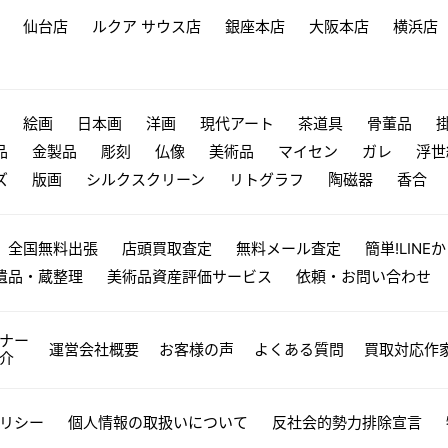
仙台店
ルクア サウス店
銀座本店
大阪本店
横浜店
絵画
日本画
洋画
現代アート
茶道具
骨董品
品
金製品
彫刻
仏像
美術品
マイセン
ガレ
浮世
ズ
版画
シルクスクリーン
リトグラフ
陶磁器
香合
全国無料出張
店頭買取査定
無料メール査定
簡単!LINE
遺品・蔵整理
美術品資産評価サービス
依頼・お問い合わせ
ナー
運営会社概要
お客様の声
よくある質問
買取対応作
介
リシー
個人情報の取扱いについて
反社会的勢力排除宣言