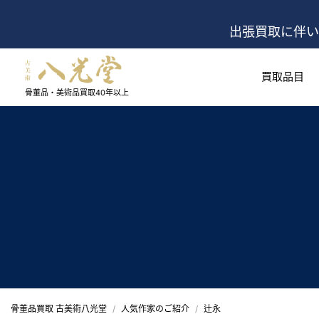
出張買取に伴い
買取品目
骨董品・美術品買取
40年以上
骨董品買取 古美術八光堂
人気作家のご紹介
辻永