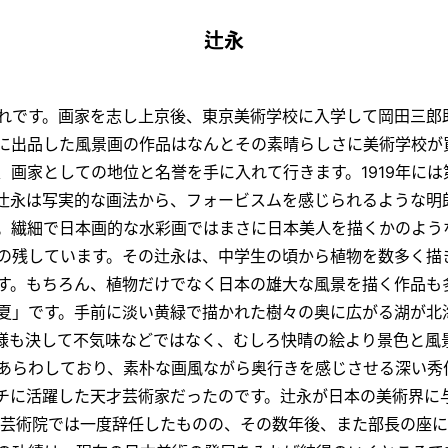
辻永
れです。画家を志し上京後、東京美術学校に入学して岡田三郎
に出品した風景画の作品はなんとその素晴らしさに美術学校が
、画家としての地位と名誉を手に入れて行きます。1919年に
辻永は写実的な画法から、フォービスムを感じられるような明
。繊細で日本画的な水彩画ではまさに日本美人を描くかのよう
の残しています。その辻永は、中学生の頃から植物を数多く描
す。もちろん、植物だけでなく日本の雄大な風景を描く作品も
夏」です。手前に淡い黄緑で描かれた樹々の奥に広がる湖が北
様も決して不気味などではなく、むしろ快晴の絵より景色と風
あらわしており、素朴な画風ながら奥行きを感じさせる深い秀
チに活躍した天才芸術家だったのです。辻永が日本の美術界に
いた芸術院では一度辞任したものの、その数年後、また部長の座