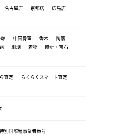
名古屋店
京都店
広島店
掛軸
中国骨董
香木
陶器
絵
珊瑚
着物
時計・宝石
から査定
らくらくスマート査定
家
特別国際種事業者番号