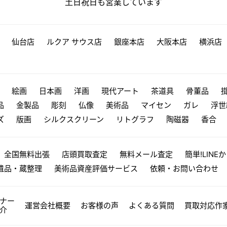
土日祝日も営業しています
仙台店
ルクア サウス店
銀座本店
大阪本店
横浜店
絵画
日本画
洋画
現代アート
茶道具
骨董品
品
金製品
彫刻
仏像
美術品
マイセン
ガレ
浮世
ズ
版画
シルクスクリーン
リトグラフ
陶磁器
香合
全国無料出張
店頭買取査定
無料メール査定
簡単!LINE
遺品・蔵整理
美術品資産評価サービス
依頼・お問い合わせ
ナー
運営会社概要
お客様の声
よくある質問
買取対応作
介