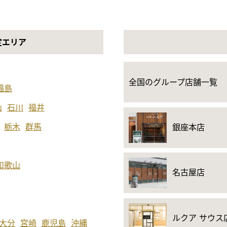
定エリア
全国のグループ店舗一覧
福島
山
石川
福井
栃木
群馬
銀座本店
和歌山
名古屋店
ルクア サウス
大分
宮崎
鹿児島
沖縄