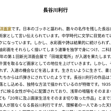
長谷川利行
洋画家
です。日本のゴッホと謳われ、数々の名作を残した長谷
術家として言い伝えられています。中学時代に文学に目覚めて
ケになっています。しかし、水彩画や詩は結果的に続けられず
で油彩画をそれらしく描いてしまう速筆を独学で身につけ、二科
23年の第１回新光洋画会展で「田端変電所」が入選を果たしま
樗牛賞を取るなど画家としての地位を上げていきます。しかし、
れず、入選の機会などを逃します。生きたいように生きて、書
たちからは爪弾きにされていたようです。長谷川利行の作品は
落とし込める、独特な方法で描かれているのが特徴です。193
げに映る女性が中心に配置されており、浅草の喧騒をそのまま
ても「20年に及ぶ画家生活をそのまま切り取った作品」とまで
友人が居なくなる長谷川利行ですが、理解者の一人であった天