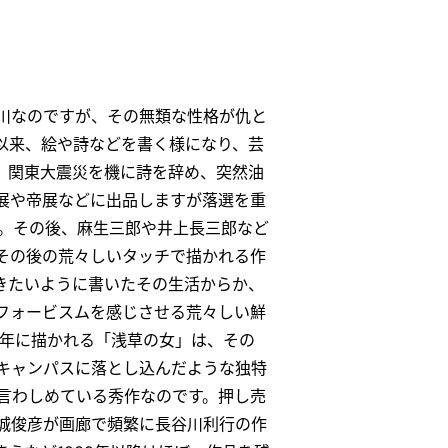
川なのですが、その無類な性格が仇と
以来、絵や詩などを書く様になり、芸
、関東大震災を機に詩を辞め、突然油
展や帝展などに出品しますが落選を重
す。その後、麻生三郎や井上長三郎など
その後の荒々しいタッチで描かれる作
きたいように書いたその生活からか、
フォービスムを感じさせる荒々しい鮮
5年に描かれる「浅草の女」は、その
キャンパスに落とし込んだような独特
言わしめている秀作なのです。押し売
城俊彦が画廊で頻繁に長谷川利行の作