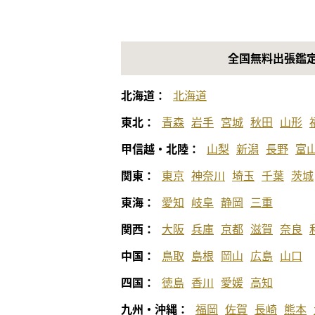
全国無料出張鑑
北海道：
北海道
東北：
青森
岩手
宮城
秋田
山形
甲信越・北陸：
山梨
新潟
長野
富
関東：
東京
神奈川
埼玉
千葉
茨城
東海：
愛知
岐阜
静岡
三重
関西：
大阪
兵庫
京都
滋賀
奈良
中国：
鳥取
島根
岡山
広島
山口
四国：
徳島
香川
愛媛
高知
九州・沖縄：
福岡
佐賀
長崎
熊本