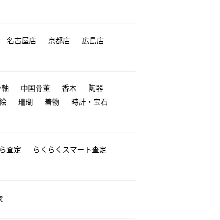
名古屋店
京都店
広島店
掛軸
中国骨董
香木
陶器
絵
珊瑚
着物
時計・宝石
から査定
らくらくスマート査定
家