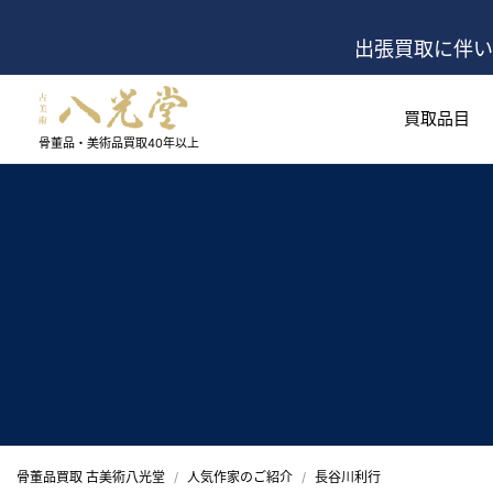
出張買取に伴い
買取品目
骨董品・美術品買取
40年以上
骨董品買取 古美術八光堂
人気作家のご紹介
長谷川利行