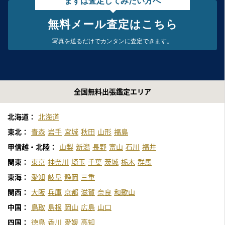
まずは査定してみたい方へ
無料メール査定はこちら
写真を送るだけで
カンタンに査定できます。
全国無料出張鑑定エリア
北海道：
北海道
東北：
青森
岩手
宮城
秋田
山形
福島
甲信越・北陸：
山梨
新潟
長野
富山
石川
福井
関東：
東京
神奈川
埼玉
千葉
茨城
栃木
群馬
東海：
愛知
岐阜
静岡
三重
関西：
大阪
兵庫
京都
滋賀
奈良
和歌山
中国：
鳥取
島根
岡山
広島
山口
四国：
徳島
香川
愛媛
高知