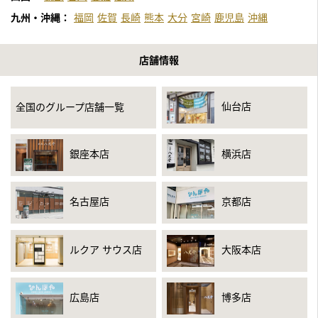
九州・沖縄：
福岡
佐賀
長崎
熊本
大分
宮崎
鹿児島
沖縄
店舗情報
仙台店
全国のグループ店舗一覧
銀座本店
横浜店
名古屋店
京都店
ルクア サウス店
大阪本店
広島店
博多店