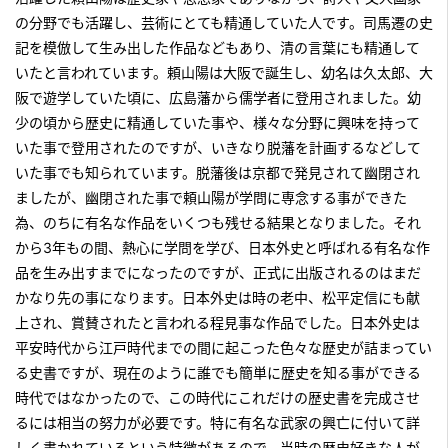
の分野でも活躍し、芸術にとても精通していた人です。司馬遷の史
記を模倣して生み出した作品などもあり、清の言葉にも精通して
いたと言われています。頼山陽は大阪で誕生し、幼名は久太郎、大
阪で遊学していた頃に、広島藩から儒学者に登用されました。幼
少の頃から歴史に精通していた事や、様々な分野に興味を持って
いた事で登用されたのですが、いきなり脱藩を計画するなどして
いた事でも知られています。脱藩後は京都で発見されて幽閉され
ましたが、幽閉された事で頼山陽が学問に専念する事ができた
為、のちに有名な作品をいくつも残せる結果となりました。それ
から3年もの間、熱心に学問を学び、日本外史と呼ばれる有名な作
品を生み出すまでになったのですが、正式に出版されるのはまだ
かなり先の事になります。日本外史は時の老中、松平定信にも献
上され、賞賛されたと言われる程見事な作品でした。日本外史は
平安時代から江戸時代までの間に起こった色々な歴史が詰まってい
る史書ですが、現在のように誰でも簡単に歴史を知る事ができる
時代ではなかったので、この時代にこれだけの歴史書を完成させ
るには相当の努力が必要です。特に有名な武家の興亡に付いて詳
しく書かれているという特徴があるので、当時の歴史好きな人が