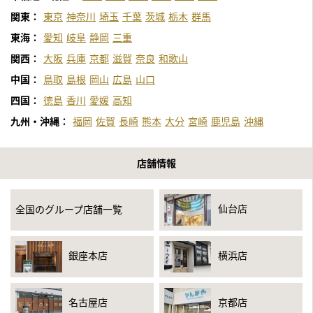
関東：
東京
神奈川
埼玉
千葉
茨城
栃木
群馬
東海：
愛知
岐阜
静岡
三重
関西：
大阪
兵庫
京都
滋賀
奈良
和歌山
中国：
鳥取
島根
岡山
広島
山口
四国：
徳島
香川
愛媛
高知
九州・沖縄：
福岡
佐賀
長崎
熊本
大分
宮崎
鹿児島
沖縄
店舗情報
仙台店
全国のグループ店舗一覧
銀座本店
横浜店
名古屋店
京都店