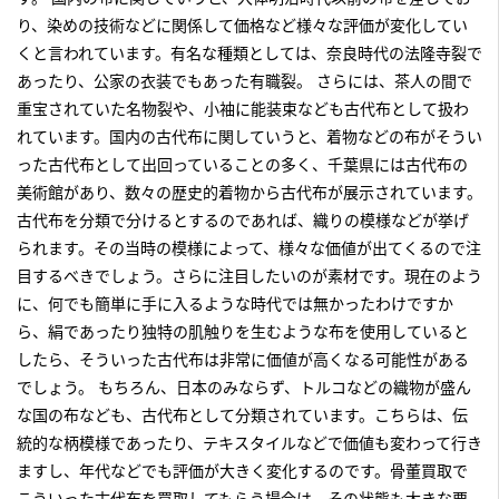
り、染めの技術などに関係して価格など様々な評価が変化してい
くと言われています。有名な種類としては、奈良時代の法隆寺裂で
あったり、公家の衣装でもあった有職裂。 さらには、茶人の間で
重宝されていた名物裂や、小袖に能装束なども古代布として扱わ
れています。国内の古代布に関していうと、着物などの布がそうい
った古代布として出回っていることの多く、千葉県には古代布の
美術館があり、数々の歴史的着物から古代布が展示されています。
古代布を分類で分けるとするのであれば、織りの模様などが挙げ
られます。その当時の模様によって、様々な価値が出てくるので注
目するべきでしょう。さらに注目したいのが素材です。現在のよう
に、何でも簡単に手に入るような時代では無かったわけですか
ら、絹であったり独特の肌触りを生むような布を使用していると
したら、そういった古代布は非常に価値が高くなる可能性がある
でしょう。 もちろん、日本のみならず、トルコなどの織物が盛ん
な国の布なども、古代布として分類されています。こちらは、伝
統的な柄模様であったり、テキスタイルなどで価値も変わって行き
ますし、年代などでも評価が大きく変化するのです。骨董買取で
こういった古代布を買取してもらう場合は、その状態も大きな要