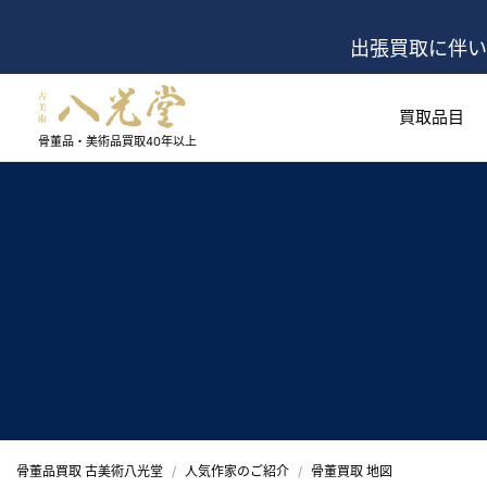
出張買取に伴い
買取品目
骨董品・美術品買取
40年以上
骨董品買取 古美術八光堂
人気作家のご紹介
骨董買取 地図