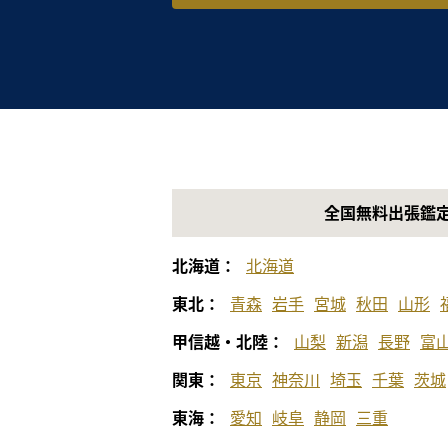
全国無料出張鑑
北海道：
北海道
東北：
青森
岩手
宮城
秋田
山形
甲信越・北陸：
山梨
新潟
長野
富
関東：
東京
神奈川
埼玉
千葉
茨城
東海：
愛知
岐阜
静岡
三重