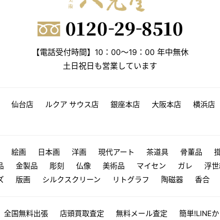
【電話受付時間】10：00～19：00 年中無休
土日祝日も営業しています
仙台店
ルクア サウス店
銀座本店
大阪本店
横浜店
絵画
日本画
洋画
現代アート
茶道具
骨董品
品
金製品
彫刻
仏像
美術品
マイセン
ガレ
浮世
ズ
版画
シルクスクリーン
リトグラフ
陶磁器
香合
全国無料出張
店頭買取査定
無料メール査定
簡単!LINE