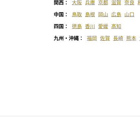
関西：
大阪
兵庫
京都
滋賀
奈良
中国：
鳥取
島根
岡山
広島
山口
四国：
徳島
香川
愛媛
高知
九州・沖縄：
福岡
佐賀
長崎
熊本