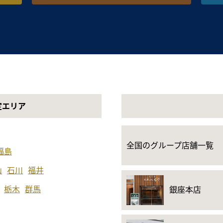
定エリア
全国のグループ店舗一覧
福島
山
石川
福井
栃木
群馬
銀座本店