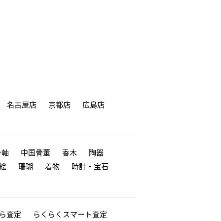
名古屋店
京都店
広島店
掛軸
中国骨董
香木
陶器
絵
珊瑚
着物
時計・宝石
から査定
らくらくスマート査定