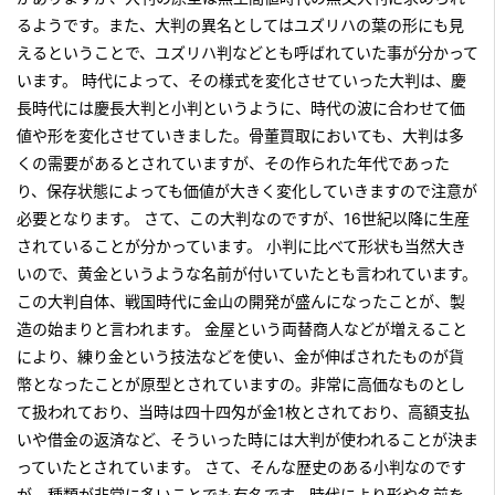
るようです。また、大判の異名としてはユズリハの葉の形にも見
えるということで、ユズリハ判などとも呼ばれていた事が分かって
います。 時代によって、その様式を変化させていった大判は、慶
長時代には慶長大判と小判というように、時代の波に合わせて価
値や形を変化させていきました。骨董買取においても、大判は多
くの需要があるとされていますが、その作られた年代であった
り、保存状態によっても価値が大きく変化していきますので注意が
必要となります。 さて、この大判なのですが、16世紀以降に生産
されていることが分かっています。 小判に比べて形状も当然大き
いので、黄金というような名前が付いていたとも言われています。
この大判自体、戦国時代に金山の開発が盛んになったことが、製
造の始まりと言われます。 金屋という両替商人などが増えること
により、練り金という技法などを使い、金が伸ばされたものが貨
幣となったことが原型とされていますの。非常に高価なものとし
て扱われており、当時は四十四匁が金1枚とされており、高額支払
いや借金の返済など、そういった時には大判が使われることが決ま
っていたとされています。 さて、そんな歴史のある小判なのです
が、種類が非常に多いことでも有名です。時代により形や名前を