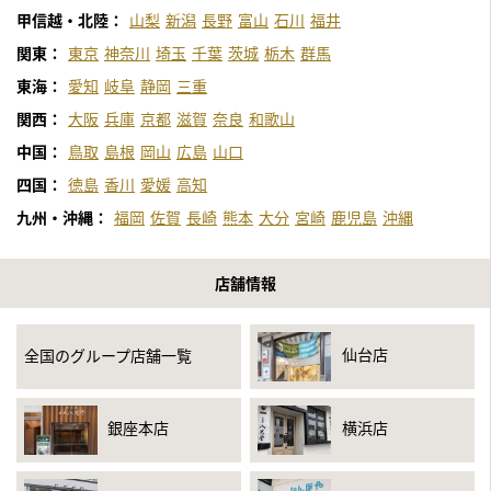
甲信越・北陸：
山梨
新潟
長野
富山
石川
福井
関東：
東京
神奈川
埼玉
千葉
茨城
栃木
群馬
東海：
愛知
岐阜
静岡
三重
関西：
大阪
兵庫
京都
滋賀
奈良
和歌山
中国：
鳥取
島根
岡山
広島
山口
四国：
徳島
香川
愛媛
高知
九州・沖縄：
福岡
佐賀
長崎
熊本
大分
宮崎
鹿児島
沖縄
店舗情報
仙台店
全国のグループ店舗一覧
銀座本店
横浜店