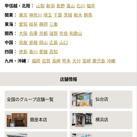
甲信越・北陸：
山梨
新潟
長野
富山
石川
福井
関東：
東京
神奈川
埼玉
千葉
茨城
栃木
群馬
東海：
愛知
岐阜
静岡
三重
関西：
大阪
兵庫
京都
滋賀
奈良
和歌山
中国：
鳥取
島根
岡山
広島
山口
四国：
徳島
香川
愛媛
高知
九州・沖縄：
福岡
佐賀
長崎
熊本
大分
宮崎
鹿児島
沖縄
店舗情報
仙台店
全国のグループ店舗一覧
銀座本店
横浜店