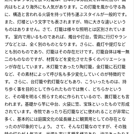
内はもとより海外にも人気があります。この灯籠を風から守る為
に、構造と言われる火袋を持って持ち運ぶスタイルが一般的です。
また、灯楼という文字でも表されますが、特に大きな違いという
ものはありません。さて、灯籠は様々な照明とは区別されていま
す。 室内で用いるものであれば、燭台や灯台，雪洞に行灯やラン
プなどとは、全く別のものとなります。さらに、龕灯や提灯など
とも別のものであり、灯籠はその存在だけです。灯籠自体は唯一無
二のものなのですが、材質などを変化させた多くのバリエーショ
ンが存在しています。木灯籠であったり陶灯籠，金灯籠に石灯籠
など、その素材によって呼び名も多少変化していくのが特徴的で
す。 さらに、台灯籠や釣灯籠などもあり、こういったものは、持
ち歩く事を目的として作られたものでは無く、どちらかという
と、その場を明るく照らすために作られているので、置灯籠とも言
われます。基礎から竿に中台、火袋に笠、宝珠といったもので形成
されています。寺院であったり石灯籠などに使われることが非常に
多く、基本的には庭園文化の延長線上に観賞用としての存在とな
ったのが印象的でしょう。 さて、そんな灯籠なのですが、その独
特の灯りが人気です。光源も実に多種多様であり、油であったりろ