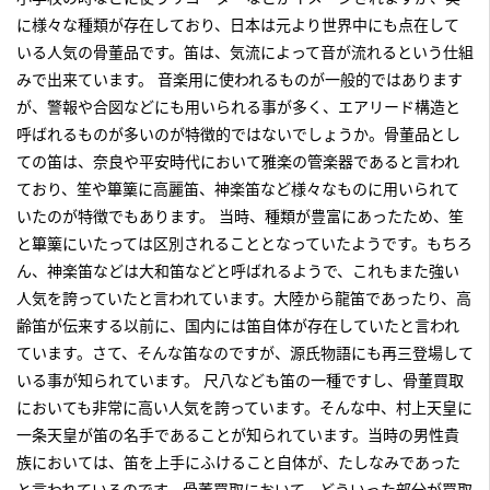
に様々な種類が存在しており、日本は元より世界中にも点在して
いる人気の骨董品です。笛は、気流によって音が流れるという仕組
みで出来ています。 音楽用に使われるものが一般的ではあります
が、警報や合図などにも用いられる事が多く、エアリード構造と
呼ばれるものが多いのが特徴的ではないでしょうか。骨董品とし
ての笛は、奈良や平安時代において雅楽の管楽器であると言われ
ており、笙や篳篥に高麗笛、神楽笛など様々なものに用いられて
いたのが特徴でもあります。 当時、種類が豊富にあったため、笙
と篳篥にいたっては区別されることとなっていたようです。もちろ
ん、神楽笛などは大和笛などと呼ばれるようで、これもまた強い
人気を誇っていたと言われています。大陸から龍笛であったり、高
齢笛が伝来する以前に、国内には笛自体が存在していたと言われ
ています。さて、そんな笛なのですが、源氏物語にも再三登場して
いる事が知られています。 尺八なども
笛の一種ですし、骨董買取
においても非常に高い人気を誇っています。そんな中、村上天皇に
一条天皇が笛の名手であることが知られています。当時の男性貴
族においては、笛を上手にふけること自体が、たしなみであった
と言われているのです。骨董買取において、どういった部分が買取