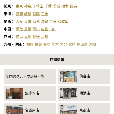
関東：
東京
神奈川
埼玉
千葉
茨城
栃木
群馬
東海：
愛知
岐阜
静岡
三重
関西：
大阪
兵庫
京都
滋賀
奈良
和歌山
中国：
鳥取
島根
岡山
広島
山口
四国：
徳島
香川
愛媛
高知
九州・沖縄：
福岡
佐賀
長崎
熊本
大分
宮崎
鹿児島
沖縄
店舗情報
仙台店
全国のグループ店舗一覧
銀座本店
横浜店
名古屋店
京都店