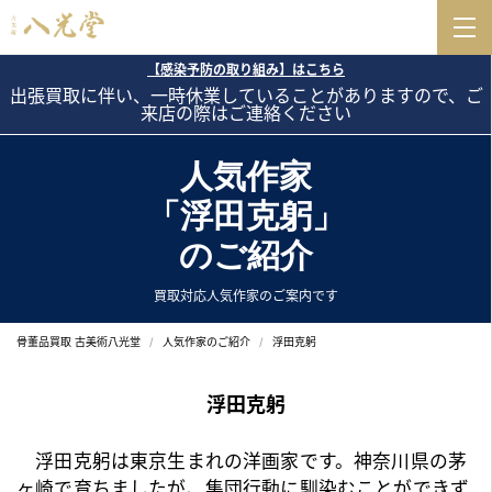
【感染予防の取り組み】はこちら
出張買取に伴い、一時休業していることがありますので、ご
来店の際はご連絡ください
人気作家
「浮田克躬」
のご紹介
買取対応人気作家のご案内です
骨董品買取 古美術八光堂
人気作家のご紹介
浮田克躬
浮田克躬
浮田克躬は東京生まれの
洋画
家です。神奈川県の茅
ヶ崎で育ちましたが、集団行動に馴染むことができず