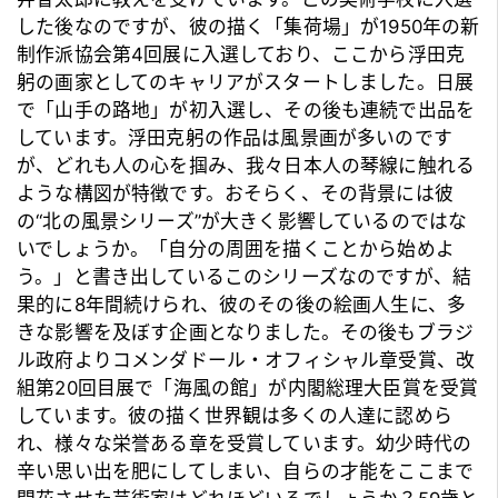
した後なのですが、彼の描く「集荷場」が1950年の新
制作派協会第4回展に入選しており、ここから浮田克
躬の画家としてのキャリアがスタートしました。日展
で「山手の路地」が初入選し、その後も連続で出品を
しています。浮田克躬の作品は風景画が多いのです
が、どれも人の心を掴み、我々日本人の琴線に触れる
ような構図が特徴です。おそらく、その背景には彼
の“北の風景シリーズ”が大きく影響しているのではな
いでしょうか。「自分の周囲を描くことから始めよ
う。」と書き出しているこのシリーズなのですが、結
果的に8年間続けられ、彼のその後の絵画人生に、多
きな影響を及ぼす企画となりました。その後もブラジ
ル政府よりコメンダドール・オフィシャル章受賞、改
組第20回目展で「海風の館」が内閣総理大臣賞を受賞
しています。彼の描く世界観は多くの人達に認めら
れ、様々な栄誉ある章を受賞しています。幼少時代の
辛い思い出を肥にしてしまい、自らの才能をここまで