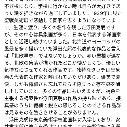
不登校になり、学校に行かない時は自らが大好きであ
った絵を描きながら過ごしていました。1939年に見た
聖戦美術展で感動して画家を志すようになっていま
す。生涯に渡り、多くの名作を残した浮田克躬です
が、その中心は具象画が多く、日本を代表する
洋画
家
として活躍し続けていました。北海道やヨーロッパの
風景を多く描いていた浮田克躬の代表的な作品と言え
ば「北欧早春」ではないでしょうか。赤い屋根が連な
る、北欧の集落が描かれたどこか懐かしくも、優しい
気持ちにさせてくれる作品です。独特なタッチは具象
画の代表的な作家と呼ばれていただけあり、優美で豪
快、しかも繊細さも忘れておらず際立った存在感を醸
し出しています。多くの作品にもいえますが、褐色を
主張する構築性が浮田克躬の作品の持ち味であり、接
真感のうちに繊細で鋭さの感じることのできる作品群
は見るものを飽きさせることがありません。
浮田克躬は東京美術学校油画科に入学しており、
安
井曾太郎
に教えを受けています。この美術学校に入選