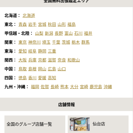
全国無料出張鑑定エリア
北海道：
北海道
東北：
青森
岩手
宮城
秋田
山形
福島
甲信越・北陸：
山梨
新潟
長野
富山
石川
福井
関東：
東京
神奈川
埼玉
千葉
茨城
栃木
群馬
東海：
愛知
岐阜
静岡
三重
関西：
大阪
兵庫
京都
滋賀
奈良
和歌山
中国：
鳥取
島根
岡山
広島
山口
四国：
徳島
香川
愛媛
高知
九州・沖縄：
福岡
佐賀
長崎
熊本
大分
宮崎
鹿児島
沖縄
店舗情報
仙台店
全国のグループ店舗一覧