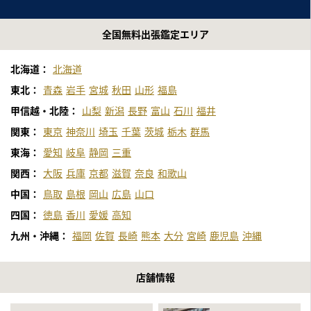
全国無料出張鑑定エリア
北海道：
北海道
東北：
青森
岩手
宮城
秋田
山形
福島
甲信越・北陸：
山梨
新潟
長野
富山
石川
福井
関東：
東京
神奈川
埼玉
千葉
茨城
栃木
群馬
東海：
愛知
岐阜
静岡
三重
関西：
大阪
兵庫
京都
滋賀
奈良
和歌山
中国：
鳥取
島根
岡山
広島
山口
四国：
徳島
香川
愛媛
高知
九州・沖縄：
福岡
佐賀
長崎
熊本
大分
宮崎
鹿児島
沖縄
店舗情報