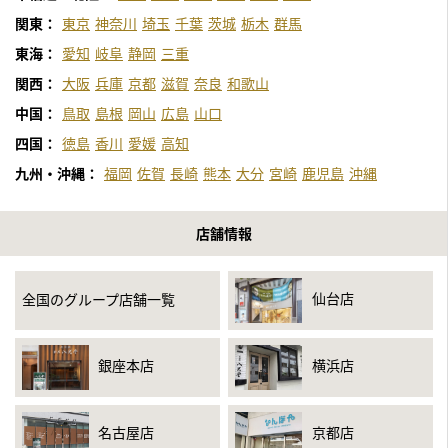
関東：
東京
神奈川
埼玉
千葉
茨城
栃木
群馬
東海：
愛知
岐阜
静岡
三重
関西：
大阪
兵庫
京都
滋賀
奈良
和歌山
中国：
鳥取
島根
岡山
広島
山口
四国：
徳島
香川
愛媛
高知
九州・沖縄：
福岡
佐賀
長崎
熊本
大分
宮崎
鹿児島
沖縄
店舗情報
仙台店
全国のグループ店舗一覧
銀座本店
横浜店
名古屋店
京都店