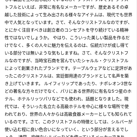
トフルといえば、非常に有名なメーカーですが、歴史あるその卓
越した技術によって生み出される様々なアイテムは、現代でも世界
中で人気となっています。さて、そんなクリストフルなのですが、
とにかく注目すべきは創立者のコンセプトを守り続けている精神
性ではないでしょうか。 やはり、こういった美しい製品を作るだ
けでなく、多くの人々に魅力を伝えるのは、伝統だけが成し得て
いる部分では無いような気もしますね。さて、そんなクリストフ
ルなのですが、当時宝石商を営んでいたシャルル・クリストフル
によって創業されたブランドです。テーブルウェアなどに定評があ
ったこのクリストフルは、宮廷御用達のブランドとして名声を築
き上げていきます。 ルイフィリップであったり、ナポレオン3世な
どの著名な方々だけでなく、パリにある世界的に有名な5つ星のホ
テル、ホテルリッツパリなどでも使われ、話題となりました。現
代では、そういった名立たる高級ホテルを中心に様々な場所で使
われており、世界の人々からは高級食器メーカーとしても知られて
いるのです。さて、このクリストフルの特徴としては、シルバーが
使い込む程に良い色合いになっていく、という部分が言えるでし
ょう。 通常、安価なシルバーなどを使っているメーカーであれ