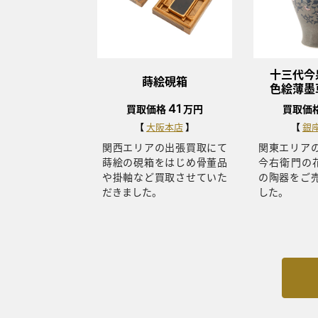
十三代今
蒔絵硯箱
色絵薄墨
41
買取価格
万円
買取価
大阪本店
銀
関西エリアの出張買取にて
関東エリア
蒔絵の硯箱をはじめ骨董品
今右衛門の
や掛軸など買取させていた
の陶器をご
だきました。
した。