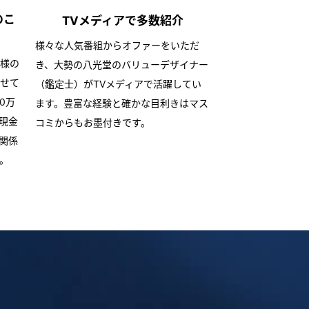
のこ
TVメディアで
多数紹介
様々な人気番組からオファーをいただ
様の
き、大勢の八光堂のバリューデザイナー
せて
（鑑定士）がTVメディアで活躍してい
0万
ます。豊富な経験と確かな目利きはマス
現金
コミからもお墨付きです。
関係
。