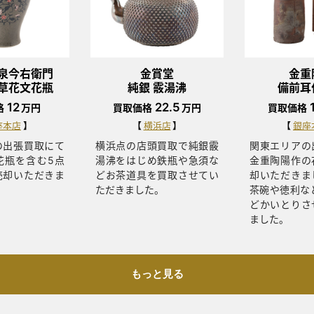
泉今右衛門
金賞堂
金重
草花文花瓶
純銀 霰湯沸
備前耳
12
22.5
格
万円
買取価格
万円
買取価格
座本店
横浜店
銀座
の出張買取にて
横浜点の店頭買取で純銀霰
関東エリアの
花瓶を含む5点
湯沸をはじめ鉄瓶や急須な
金重陶陽作の
売却いただきま
どお茶道具を買取させてい
却いただきま
ただきました。
茶碗や徳利な
どかいとりさ
ました。
もっと見る