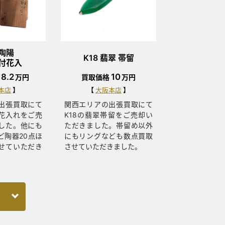
陶陽
K18 翡翠 帯留
付花入
18.2
10
万円
買取価格
万円
本店
大阪本店
出張買取にて
関西エリアの出張買取にて
花入れをご売
K18の翡翠帯留をご売却い
した。他にも
ただきました。帯留め以外
ど陶器20点ほ
にもリングなども数点買取
せていただき
させていただきました。