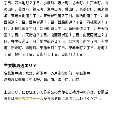
丁目、西本地町２丁目、小坂町、坂上町、坊金町、井戸金町、山
の田町、菱野町、福元町、瀬戸口町、幡山町、東菱野町、西米泉
町、東米泉街道１丁目、東米泉街道２丁目、幡西街道１丁目、幡
西街道２丁目、西脇街道１丁目、西脇街道２丁目、羽根街道１丁
目、羽根街道２丁目、新田街道１丁目、新田街道２丁目、弁天街
道１丁目、弁天街道２丁目、南菱野街道１丁目、南菱野街道２丁
目、幡中街道１丁目、幡中街道２丁目、台六町、南ケ丘町、赤重
町、新郷町、幡野町、東赤重町１丁目、東赤重町２丁目、緑町１
丁目、緑町２丁目、白山町１丁目、白山町２丁目
主要駅周辺エリア
名鉄瀬戸線：水野、新瀬戸、瀬戸市役所前、尾張瀬戸
愛知環状鉄道：中水野、瀬戸市、瀬戸口、山口
上記エリアにお住まいで骨董品の売却をご検討中の方は、お電話
または
出張査定フォーム
からお気軽にお問い合わせください。