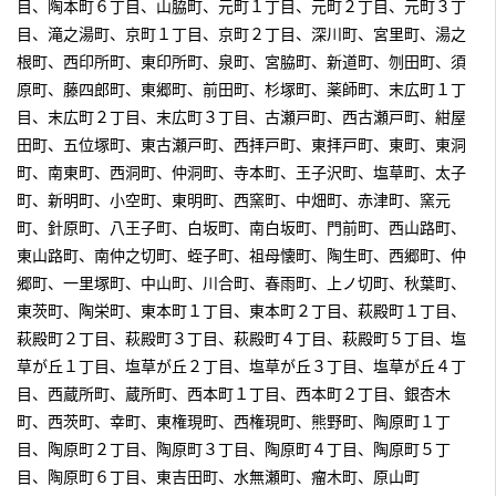
目、陶本町６丁目、山脇町、元町１丁目、元町２丁目、元町３丁
目、滝之湯町、京町１丁目、京町２丁目、深川町、宮里町、湯之
根町、西印所町、東印所町、泉町、宮脇町、新道町、刎田町、須
原町、藤四郎町、東郷町、前田町、杉塚町、薬師町、末広町１丁
目、末広町２丁目、末広町３丁目、古瀬戸町、西古瀬戸町、紺屋
田町、五位塚町、東古瀬戸町、西拝戸町、東拝戸町、東町、東洞
町、南東町、西洞町、仲洞町、寺本町、王子沢町、塩草町、太子
町、新明町、小空町、東明町、西窯町、中畑町、赤津町、窯元
町、針原町、八王子町、白坂町、南白坂町、門前町、西山路町、
東山路町、南仲之切町、蛭子町、祖母懐町、陶生町、西郷町、仲
郷町、一里塚町、中山町、川合町、春雨町、上ノ切町、秋葉町、
東茨町、陶栄町、東本町１丁目、東本町２丁目、萩殿町１丁目、
萩殿町２丁目、萩殿町３丁目、萩殿町４丁目、萩殿町５丁目、塩
草が丘１丁目、塩草が丘２丁目、塩草が丘３丁目、塩草が丘４丁
目、西蔵所町、蔵所町、西本町１丁目、西本町２丁目、銀杏木
町、西茨町、幸町、東権現町、西権現町、熊野町、陶原町１丁
目、陶原町２丁目、陶原町３丁目、陶原町４丁目、陶原町５丁
目、陶原町６丁目、東吉田町、水無瀬町、瘤木町、原山町