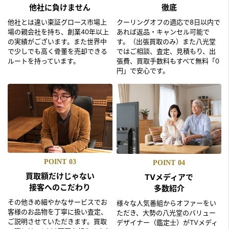
他社に負けません
徹底
他社とは違い東証グロース市場上
クーリングオフの適応で8日以内で
場の親会社を持ち、創業40年以上
あれば返品・キャンセル可能で
の実績がございます。また世界中
す。（出張買取のみ）また八光堂
で少しでも高く骨董を売却できる
ではご相談、査定、見積もり、出
ルートを持っています。
張費、買取手数料もすべて無料「0
円」で安心です。
POINT
03
POINT
04
買取額だけじゃない
TVメディアで
接客へのこだわり
多数紹介
その他きめ細やかなサービスでお
様々な人気番組からオファーをい
客様のお品物を丁寧に扱い査定、
ただき、大勢の八光堂のバリュー
ご説明させていただきます。買取
デザイナー（鑑定士）がTVメディ