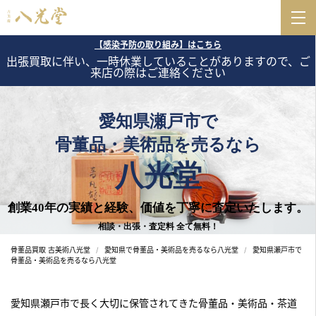
【感染予防の取り組み】はこちら
出張買取に伴い、一時休業していることがありますので、ご
来店の際はご連絡ください
愛知県瀬戸市で
骨董品・美術品を売るなら
八光堂
創業40年の実績と経験、価値を丁寧に査定いたします。
相談・出張・査定料 全て無料！
骨董品買取 古美術八光堂
愛知県で骨董品・美術品を売るなら八光堂
愛知県瀬戸市で
骨董品・美術品を売るなら八光堂
愛知県瀬戸市で長く大切に保管されてきた骨董品・美術品・茶道