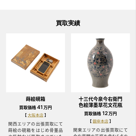
買取実績
蒔絵硯箱
十三代今泉今右衛門
色絵薄墨草花文花瓶
41
買取価格
万円
12
買取価格
万円
大阪本店
銀座本店
関西エリアの出張買取にて
関東エリアの出張買取にて
蒔絵の硯箱をはじめ骨董品