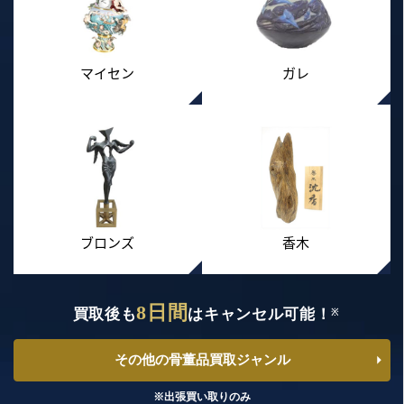
マイセン
ガレ
ブロンズ
香木
8日間
買取後も
はキャンセル可能！
※
その他の骨董品買取ジャンル
※出張買い取りのみ