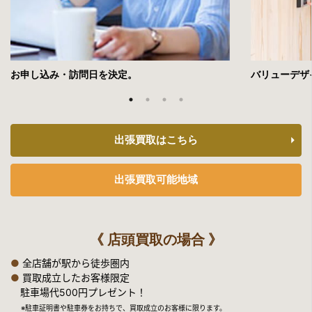
お申し込み・訪問日を決定。
バリューデザ
出張買取はこちら
出張買取可能地域
《 店頭買取の場合 》
●
全店舗が駅から徒歩圏内
●
買取成立したお客様限定
駐車場代500円プレゼント！
※駐車証明書や駐車券をお持ちで、買取成立のお客様に限ります。