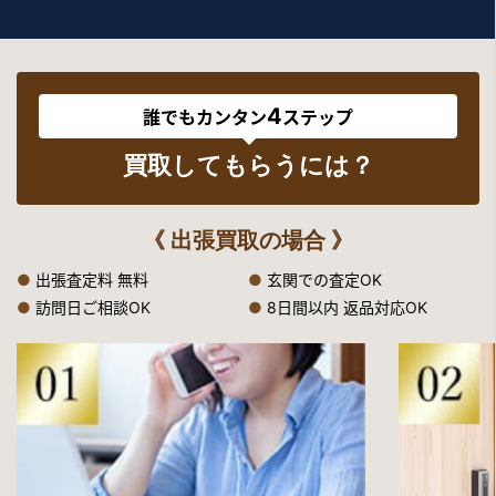
4
誰でもカンタン
ステップ
買取してもらうには？
《 出張買取の場合 》
●
出張査定料 無料
●
玄関での査定OK
●
訪問日ご相談OK
●
8日間以内 返品対応OK