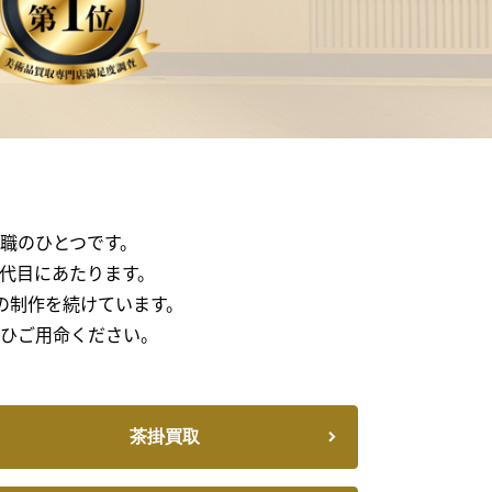
十職のひとつです。
6代目にあたります。
の制作を続けています。
ひご用命ください。
茶掛買取