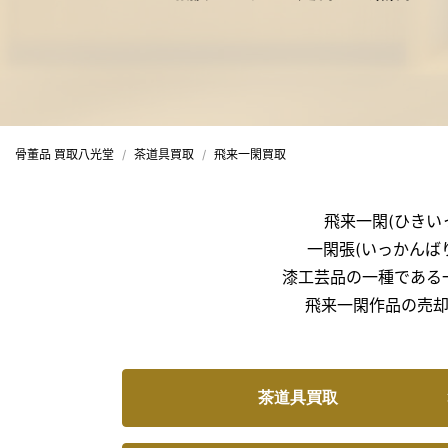
骨董品 買取八光堂
茶道具買取
飛来一閑買取
飛来一閑(ひきい
一閑張(いっかんば
漆工芸品の一種である
飛来一閑作品の売
茶道具買取