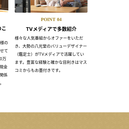
POINT
04
のこ
TVメディアで
多数紹介
様々な人気番組からオファーをいただ
様の
き、大勢の八光堂のバリューデザイナー
せて
（鑑定士）がTVメディアで活躍してい
0万
ます。豊富な経験と確かな目利きはマス
現金
コミからもお墨付きです。
関係
。