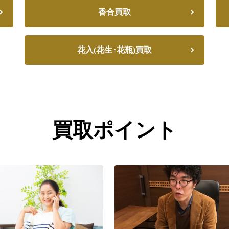
香合買取
花入(花生･花瓶)買取
買取ポイント