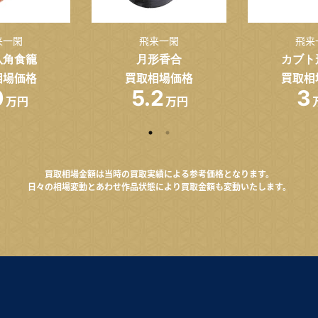
来一閑
飛来一閑
飛来
八角食籠
月形香合
カブト
相場価格
買取相場価格
買取相
0
5.2
3
万円
万円
買取相場金額は当時の買取実績による参考価格となります。
日々の相場変動とあわせ作品状態により買取金額も変動いたします。