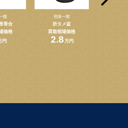
一閑
飛来一閑
飛来
形香合
折タメ盆
黒内朱
場価格
買取相場価格
買取相
2.8
2.5
万円
万円