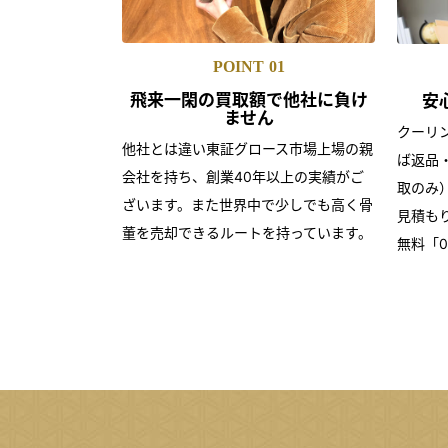
POINT
01
飛来一閑の買取額で
他社に負け
安
ません
クーリ
他社とは違い東証グロース市場上場の親
ば返品
会社を持ち、創業40年以上の実績がご
取のみ
ざいます。また世界中で少しでも高く骨
見積も
董を売却できるルートを持っています。
無料「