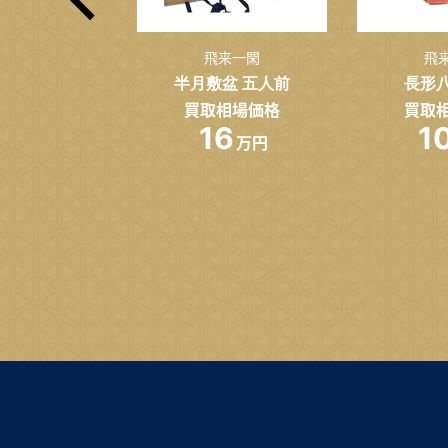
来一閑
飛来一閑
飛
銘「飛」
半月敷盆 五人前
長形
相場価格
買取相場価格
買取
.8
16
1
万円
万円