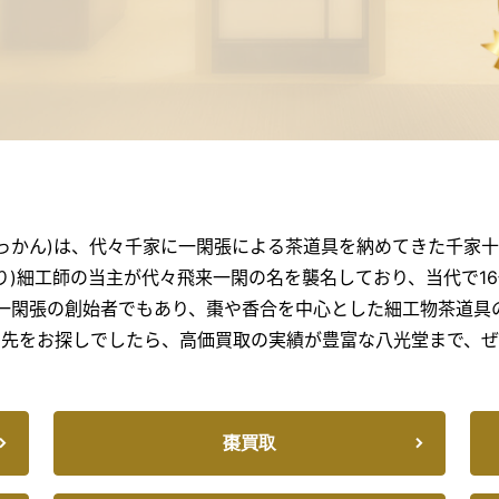
っかん)は、代々千家に一閑張による茶道具を納めてきた千家
り)細工師の当主が代々飛来一閑の名を襲名しており、当代で1
一閑張の創始者でもあり、棗や香合を中心とした細工物茶道具
却先をお探しでしたら、高価買取の実績が豊富な八光堂まで、ぜ
棗買取