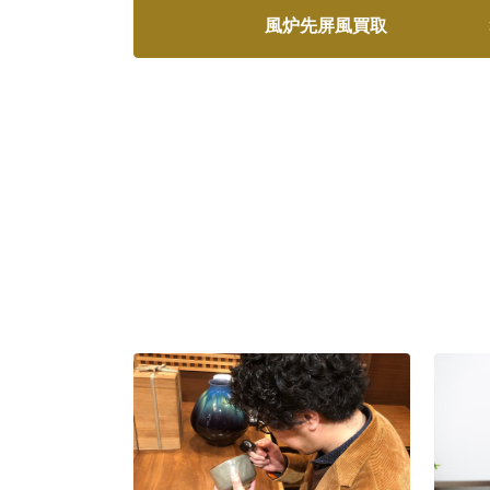
風炉先屏風買取