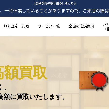
【感染予防の取り組み】はこちら
、一時休業していることがありますので、ご来店の際
バ
無料査定・買取
サービス一覧
全国の店舗案内
（
高額買取
く、
高額に買取いたします。