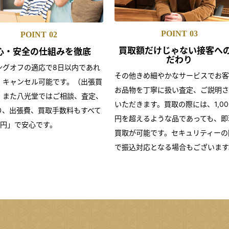
POINT
03
POINT
02
買取額だけじゃない
接客へ
心・安全の仕組みを
徹底
だわり
ングオフの適応で8日以内であれ
その他きめ細やかなサービスでお客
・キャンセル可能です。（出張買
お品物を丁寧に扱い査定、ご説明さ
）また八光堂ではご相談、査定、
いただきます。買取の際には、1,00
り、出張費、買取手数料もすべて
円を超えるような品であっても、即
0円」で安心です。
買取が可能です。セキュリティーの
で振込対応となる場合もございます