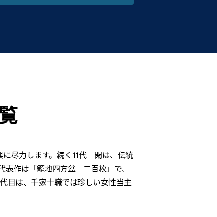
覧
に尽力します。続く11代一閑は、伝統
代表作は「籠地四方盆 二百枚」で、
6代目は、千家十職では珍しい女性当主