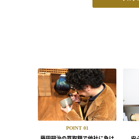
POINT
01
藤田嗣治の買取額で
他社に負け
安