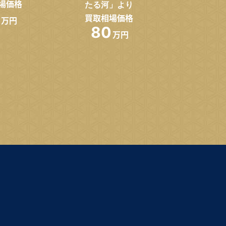
場価格
たる河」より
買取相場価格
万円
80
万円