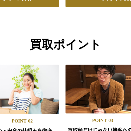
買取ポイント
POINT
03
POINT
02
買取額だけじゃない
接客へ
心・安全の仕組みを
徹底