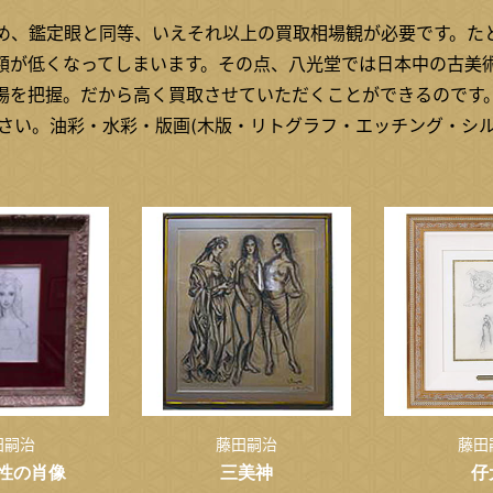
め、鑑定眼と同等、いえそれ以上の買取相場観が必要です。た
額が低くなってしまいます。その点、八光堂では日本中の古美
場を把握。だから高く買取させていただくことができるのです
ださい。油彩・水彩・版画(木版・リトグラフ・エッチング・シ
田嗣治
藤田嗣治
藤田
性の肖像
三美神
仔