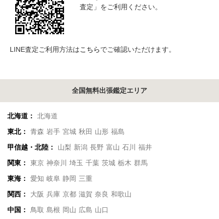
査定」をご利用ください。
LINE査定ご利用方法は
こちら
でご確認いただけます。
全国無料出張鑑定エリア
北海道：
北海道
東北：
青森
岩手
宮城
秋田
山形
福島
甲信越・北陸：
山梨
新潟
長野
富山
石川
福井
関東：
東京
神奈川
埼玉
千葉
茨城
栃木
群馬
東海：
愛知
岐阜
静岡
三重
関西：
大阪
兵庫
京都
滋賀
奈良
和歌山
中国：
鳥取
島根
岡山
広島
山口