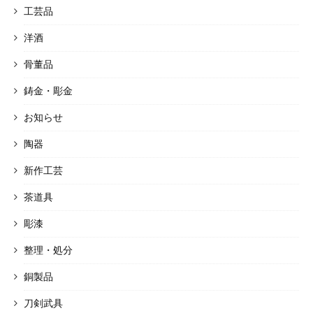
工芸品
洋酒
骨董品
鋳金・彫金
お知らせ
陶器
新作工芸
茶道具
彫漆
整理・処分
銅製品
刀剣武具