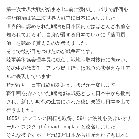
第一次世界大戦が始まる1年前に渡仏し、パリで評価を
得た嗣治は第二次世界大戦中に日本に戻りました。
世界的に認められた嗣治も日本国内ではほとんど名前を
知られておらず、自身が愛する日本でいかに「藤田嗣
治」を認めて貰えるのか考えました。
そこで彼が目をつけたのが戦争画です。
陸軍美術協会理事長に就任し戦地へ取材旅行に向かい、
その中の代表作「アッツ島玉砕」は戦争の悲惨さをリア
ルに表現しています。
時が経ち、日本は終戦を迎え、状況が一変します。
戦争画を描いていた嗣治は準戦犯として日本中から批判
され、新しい時代の生贄にされた彼は失望し日本を出て
行きました。
1955年にフランス国籍を取得、59年に洗礼を受けレオナ
ール・フジタ（Léonard Foujita）と改名しました。
そんな彼ですが、どれほど日本から排斥されても日本に