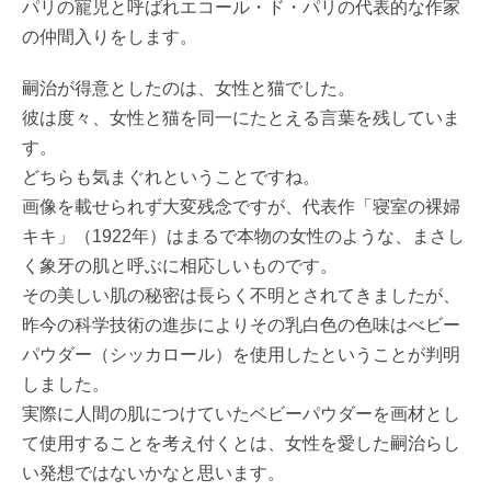
パリの寵児と呼ばれエコール・ド・パリの代表的な作家
の仲間入りをします。
嗣治が得意としたのは、女性と猫でした。
彼は度々、女性と猫を同一にたとえる言葉を残していま
す。
どちらも気まぐれということですね。
画像を載せられず大変残念ですが、代表作「寝室の裸婦
キキ」（1922年）はまるで本物の女性のような、まさし
く象牙の肌と呼ぶに相応しいものです。
その美しい肌の秘密は長らく不明とされてきましたが、
昨今の科学技術の進歩によりその乳白色の色味はべビー
パウダー（シッカロール）を使用したということが判明
しました。
実際に人間の肌につけていたベビーパウダーを画材とし
て使用することを考え付くとは、女性を愛した嗣治らし
い発想ではないかなと思います。