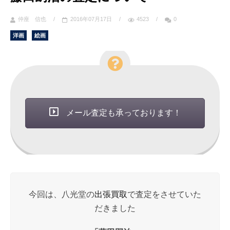
仲座 信也
/
2016年07月17日
/
4523
/
0
洋画
絵画
メール査定も承っております！
今回は、八光堂の
出張買取
で査定をさせていた
だきました