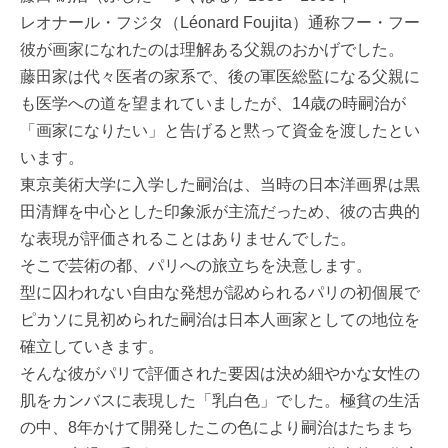
レオナール・フジタ（Léonard Foujita）通称フー・フー
彼が画家になれたのは理解ある父親のおかげでした。
藤田家は代々医者の家系で、後の軍医総監になる父親に
も医学への道を望まれていましたが、14歳の時嗣治が
「画家になりたい」と告げると黙って資金を渡したとい
います。
東京美術大学に入学した嗣治は、当時の日本洋画界は黒
田清輝を中心とした印象派が主流だっため、彼の古典的
な表現が評価されることはありませんでした。
そこで芸術の都、パリへの旅立ちを決意します。
型に囚われない自由な発想が認められるパリの初個展で
ピカソに見初められた嗣治は日本人画家としての地位を
確立していきます。
そんな彼がパリで評価された要因は決め細やかな女性の
肌をカンバスに表現した「乳白色」でした。極貧の生活
の中、8年かけて開発したこの色により嗣治はたちまち