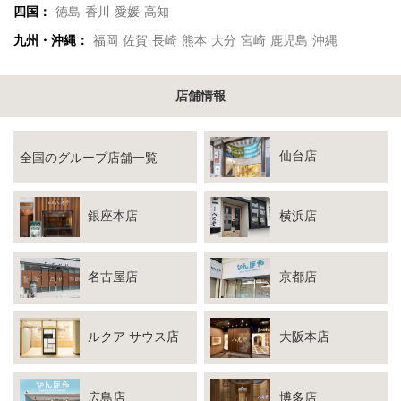
四国：
徳島
香川
愛媛
高知
九州・沖縄：
福岡
佐賀
長崎
熊本
大分
宮崎
鹿児島
沖縄
店舗情報
仙台店
全国のグループ店舗一覧
銀座本店
横浜店
名古屋店
京都店
ルクア サウス店
大阪本店
広島店
博多店