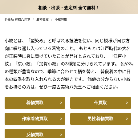
相談・出張・査定料 全て無料！
骨董品 買取八光堂
着物買取
小紋買取
小紋とは、「型染め」と呼ばれる技法を使い、同じ模様が同じ方
向に繰り返し入っている着物のこと。
もともとは江戸時代の大名
が正装時に身に着けていたことが発祥とされており、
「江戸小
紋」「京小紋」「加賀小紋」の3種類に分けられています。
色や柄
の種類が豊富なので、季節に合わせて柄を替え、
普段着の中に日
本の四季を取り入れられるのが魅力です。
価値の分からない小紋
をお持ちの方は、ぜひ一度古美術八光堂へご相談ください。
着物買取
帯買取
作家着物買取
男性着物買取
反物買取