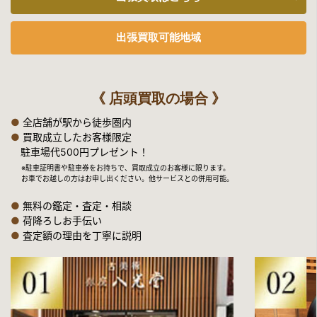
出張買取可能地域
《 店頭買取の場合 》
●
全店舗が駅から徒歩圏内
●
買取成立したお客様限定
駐車場代500円プレゼント！
※駐車証明書や駐車券をお持ちで、買取成立のお客様に限ります。
お車でお越しの方はお申し出ください。他サービスとの併用可能。
●
無料の鑑定・査定・相談
●
荷降ろしお手伝い
●
査定額の理由を丁寧に説明