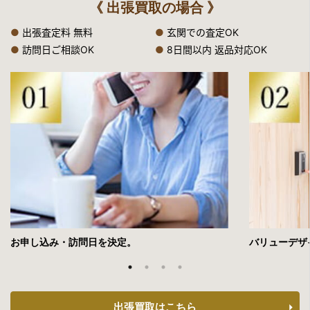
《 出張買取の場合 》
●
出張査定料 無料
●
玄関での査定OK
●
訪問日ご相談OK
●
8日間以内 返品対応OK
お申し込み・訪問日を決定。
バリューデザ
出張買取はこちら