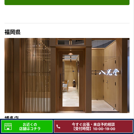
福岡県
博多店
お近くの
今すぐ出張・来店予約相談
近くに博多駅・ヨドバシカメラもありショッピングや食事にも便
店舗はコチラ
【受付時間】10:00-19:00
利なエリアに博多店があります。