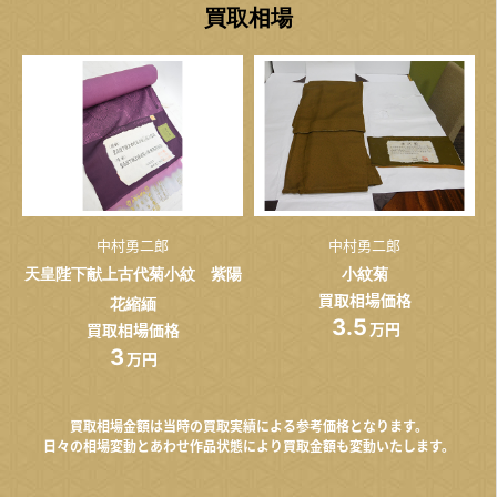
買取相場
中村勇二郎
中村勇二郎
天皇陛下献上古代菊小紋 紫陽
小紋菊
買取相場価格
花縮緬
3.5
万円
買取相場価格
3
万円
買取相場金額は当時の買取実績による参考価格となります。
日々の相場変動とあわせ作品状態により買取金額も変動いたします。