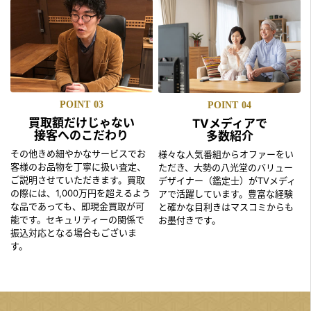
POINT
03
POINT
04
買取額だけじゃない
TVメディアで
接客へのこだわり
多数紹介
その他きめ細やかなサービスでお
様々な人気番組からオファーをい
客様のお品物を丁寧に扱い査定、
ただき、大勢の八光堂のバリュー
ご説明させていただきます。買取
デザイナー（鑑定士）がTVメディ
の際には、1,000万円を超えるよう
アで活躍しています。豊富な経験
な品であっても、即現金買取が可
と確かな目利きはマスコミからも
能です。セキュリティーの関係で
お墨付きです。
振込対応となる場合もございま
す。