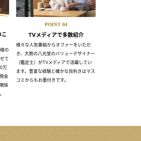
POINT
04
のこ
TVメディアで
多数紹介
様々な人気番組からオファーをいただ
様の
き、大勢の八光堂のバリューデザイナー
せて
（鑑定士）がTVメディアで活躍してい
0万
ます。豊富な経験と確かな目利きはマス
現金
コミからもお墨付きです。
関係
。