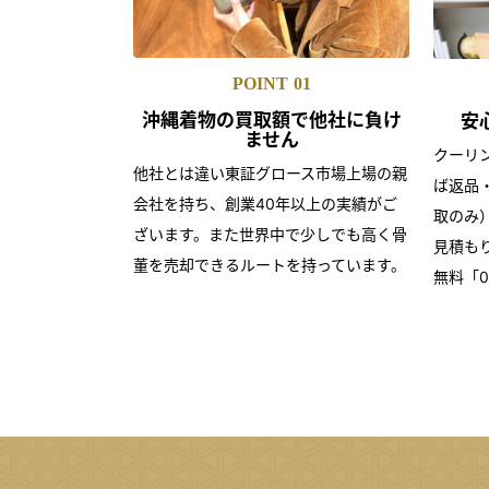
POINT
01
沖縄着物の買取額で
他社に負け
安
ません
クーリ
他社とは違い東証グロース市場上場の親
ば返品
会社を持ち、創業40年以上の実績がご
取のみ
ざいます。また世界中で少しでも高く骨
見積も
董を売却できるルートを持っています。
無料「