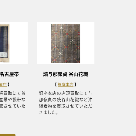
 名古屋帯
読与那嶺貞 谷山花織
屋店
銀座本店
張買取にて首
銀座本店の店頭買取にて与
屋帯や袋帯な
那嶺貞の読谷山花織など沖
取させていた
縄着物を買取させていただ
きました。