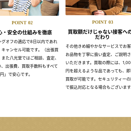
POINT
03
POINT
02
買取額だけじゃない
接客へ
心・安全の仕組みを
徹底
だわり
ングオフの適応で8日以内であれ
その他きめ細やかなサービスでお客
・キャンセル可能です。（出張買
お品物を丁寧に扱い査定、ご説明さ
）また八光堂ではご相談、査定、
いただきます。買取の際には、1,00
り、出張費、買取手数料もすべて
円を超えるような品であっても、即
0円」で安心です。
買取が可能です。セキュリティーの
で振込対応となる場合もございます