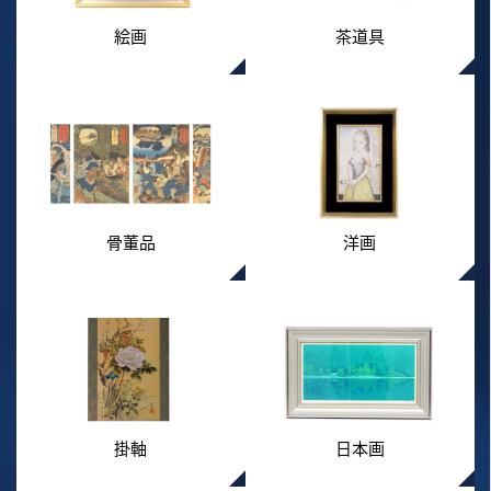
絵画
茶道具
骨董品
洋画
掛軸
日本画