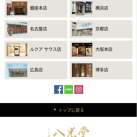
銀座本店
横浜店
2021年6月9日放送
中京テレビ「それって！？実際どうなの課」
「スマホ１つで家の不用品を全部売ったら、いくらになるの
名古屋店
京都店
か？」のコーナー
2021年5月14日放送
ルクア サウス店
大阪本店
テレビ東京「所さんの学校では教えてくれないそこんトコロ」
2021年5月10日公開
広島店
博多店
YouTube「古民家のお宝を銀座で鑑定したら〇〇万円になりまし
た」
2021年5月7日放送
テレビ東京「所さんの学校では教えてくれないそこんトコロ
トップに戻る
2021年3月24日公開
YouTube「実家にある高い物を持参して”宝を査定”」
2021年3月10日放送