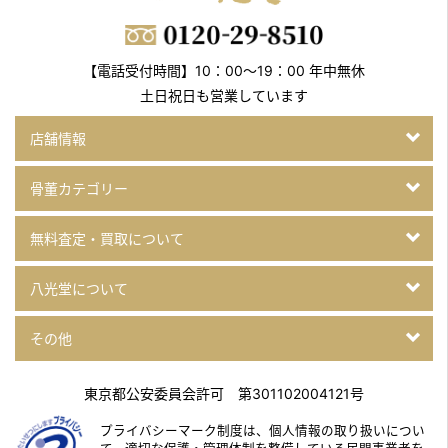
フジテレビ「世界の何だコレ！？ミステリー」2時間SP
2021年2月5日放送
【電話受付時間】10：00～19：00 年中無休
テレビ東京「所さんの学校では教えてくれないそこんトコロ！」
土日祝日も営業しています
2021年1月1日放送
日本テレビ「月曜から夜ふかし」
店舗情報
2021年12月30日放送
骨董カテゴリー
BSテレビ東京「一軒家まるごと壊す！」
洋食老舗「日本橋たいめいけん」解体…お宝も出たぞSP
無料査定・買取について
2021年12月23日放送
八光堂について
フジテレビ「世界の何だコレ!?ミステリー」
2021年11月4日放送
その他
フジテレビ「世界の何だコレ!?ミステリー」
東京都公安委員会許可 第301102004121号
2021年10月16日放送
テレビ東京「所さんの学校では教えてくれなそこんトコロ！」
プライバシーマーク制度は、個人情報の取り扱いについ