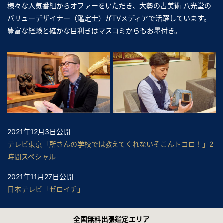
様々な人気番組からオファーをいただき、大勢の古美術 八光堂の
バリューデザイナー（鑑定士）がTVメディアで活躍しています。
豊富な経験と確かな目利きはマスコミからもお墨付き。
2021年12月3日公開
テレビ東京「所さんの学校では教えてくれないそこんトコロ！」2
時間スペシャル
2021年11月27日公開
日本テレビ「ゼロイチ」
2021年11月24日公開
全国無料出張鑑定エリア
中京テレビ「それって！？実際どうなの課」