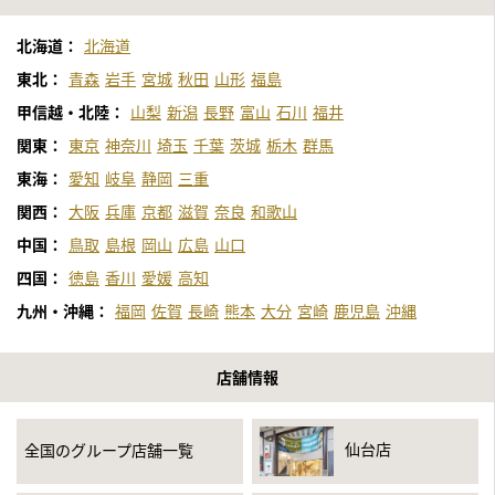
2021年11月13日公開
北海道：
北海道
日本テレビ「1億3000万人のshowチャンネル」
東北：
青森
岩手
宮城
秋田
山形
福島
2021年10月20日公開
甲信越・北陸：
山梨
新潟
長野
富山
石川
福井
中京テレビ「それって！？実際どうなの課」
関東：
東京
神奈川
埼玉
千葉
茨城
栃木
群馬
東海：
愛知
岐阜
静岡
三重
2021年10月1日公開
テレビ東京「所さんの学校では教えてくれないそこんトコロ！」
関西：
大阪
兵庫
京都
滋賀
奈良
和歌山
中国：
鳥取
島根
岡山
広島
山口
2021年8月13日公開
四国：
徳島
香川
愛媛
高知
テレビ東京「所さんの学校では教えてくれないそこんトコロ！」
（再放送）
九州・沖縄：
福岡
佐賀
長崎
熊本
大分
宮崎
鹿児島
沖縄
2021年7月3日公開
店舗情報
YouTube「山奥で発見した大量の古銭を鑑定してみた」
2021年6月30日
仙台店
全国のグループ店舗一覧
フジテレビ「世界の何だコレ！？ミステリーSP」
「インターネットでお宝探し！」のコーナー