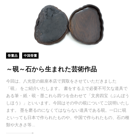
骨董品
中国骨董
～硯～石から生まれた芸術作品
今回は、八光堂の銀座本店で買取をさせていただきました
「硯」 をご紹介いたします。 書をする上で必要不可欠な道具で
ある筆・紙・硯・墨これら四つを合わせて「文房四宝（ぶんぼう
しほう）」といいます。今回はその中の硯についてご説明いたし
ます。 墨を磨るのになくてはならない道具である硯。一口に硯
といっても日本で作られたものや、中国で作られたもの、石の種
類や大きさ等...