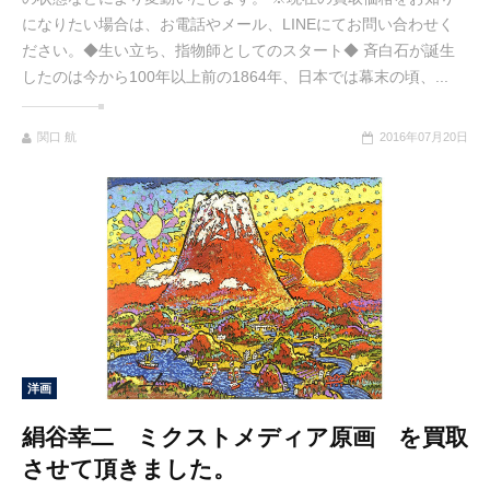
になりたい場合は、お電話やメール、LINEにてお問い合わせく
ださい。◆生い立ち、指物師としてのスタート◆ 斉白石が誕生
したのは今から100年以上前の1864年、日本では幕末の頃、...
関口 航
2016年07月20日
洋画
絹谷幸二 ミクストメディア原画 を買取
させて頂きました。