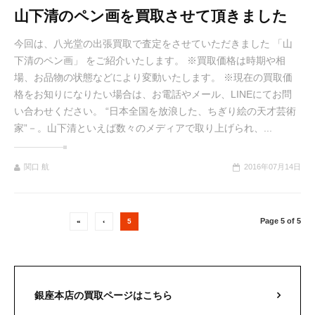
山下清のペン画を買取させて頂きました
今回は、八光堂の出張買取で査定をさせていただきました 「山
下清のペン画」 をご紹介いたします。 ※買取価格は時期や相
場、お品物の状態などにより変動いたします。 ※現在の買取価
格をお知りになりたい場合は、お電話やメール、LINEにてお問
い合わせください。 “日本全国を放浪した、ちぎり絵の天才芸術
家”－。山下清といえば数々のメディアで取り上げられ、...
関口 航
2016年07月14日
Page 5 of 5
«
‹
5
銀座本店の買取ページはこちら