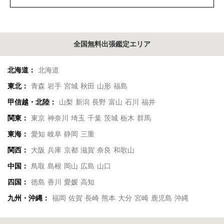
全国無料出張鑑定エリア
北海道：
北海道
東北：
青森
岩手
宮城
秋田
山形
福島
甲信越・北陸：
山梨
新潟
長野
富山
石川
福井
関東：
東京
神奈川
埼玉
千葉
茨城
栃木
群馬
東海：
愛知
岐阜
静岡
三重
関西：
大阪
兵庫
京都
滋賀
奈良
和歌山
中国：
鳥取
島根
岡山
広島
山口
四国：
徳島
香川
愛媛
高知
九州・沖縄：
福岡
佐賀
長崎
熊本
大分
宮崎
鹿児島
沖縄