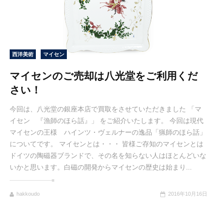
西洋美術
マイセン
マイセンのご売却は八光堂をご利用くだ
さい！
今回は、八光堂の銀座本店で買取をさせていただきました 「マ
イセン 『漁師のほら話』」 をご紹介いたします。 今回は現代
マイセンの王様 ハインツ・ヴェルナーの逸品「猟師のほら話」
についてです。 マイセンとは・・・ 皆様ご存知のマイセンとは
ドイツの陶磁器ブランドで、その名を知らない人はほとんどいな
いかと思います。白磁の開発からマイセンの歴史は始まり...
hakkoudo
2016年10月16日