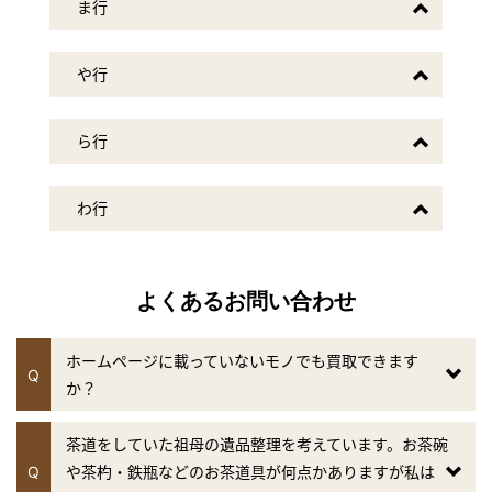
ま行
2019年5月22日放送
テレビ朝日「羽鳥慎一 モーニングショー」
や行
『継ぐ女神』のコーナー
2019年5月15日放送
ら行
テレビ朝日「羽鳥慎一 モーニングショー」
『継ぐ女神』のコーナー
わ行
2019年5月8日放送
フジテレビ「世界の何だコレ！？ ミステリー」
2019年5月8日放送
よくあるお問い合わせ
テレビ朝日「羽鳥慎一 モーニングショー」
『継ぐ女神』のコーナー
ホームページに載っていないモノでも買取できます
Q
か？
2019年5月1日放送
フジテレビ「林修のニッポンドリル」2時間スペシャル
茶道をしていた祖母の遺品整理を考えています。お茶碗
2019年4月28日放送
Q
や茶杓・鉄瓶などのお茶道具が何点かありますが私は