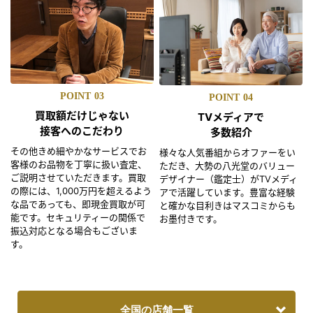
POINT
03
POINT
04
買取額だけじゃない
TVメディアで
接客へのこだわり
多数紹介
その他きめ細やかなサービスでお
様々な人気番組からオファーをい
客様のお品物を丁寧に扱い査定、
ただき、大勢の八光堂のバリュー
ご説明させていただきます。買取
デザイナー（鑑定士）がTVメディ
の際には、1,000万円を超えるよう
アで活躍しています。豊富な経験
な品であっても、即現金買取が可
と確かな目利きはマスコミからも
能です。セキュリティーの関係で
お墨付きです。
振込対応となる場合もございま
す。
全国の店舗一覧