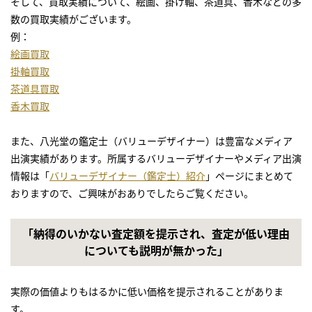
そして、買取実績について、絵画、掛け軸、茶道具、香木などの多
数の買取実績がございます。
2018年11月29日放送
例：
テレビ東京「あなたの家にもお宝が！突撃！しあわせ買取隊」
絵画買取
『全国道の駅 ふれあい買取旅』コーナー
掛軸買取
2018年11月22日放送
茶道具買取
テレビ東京「あなたの家にもお宝が！突撃！しあわせ買取隊」
香木買取
2018年11月16日放送
また、八光堂の鑑定士（バリューデザイナー）は豊富なメディア
朝日放送テレビ「探偵！ナイトスクープ」
出演実績があります。所属するバリューデザイナーやメディア出演
2018年11月1日放送
情報は「
バリューデザイナー（鑑定士）紹介
」ページにまとめて
読売テレビ「 かんさい情報ネットten」
おりますので、ご興味がおありでしたらご覧ください。
『あなたの味方お役に立ちます』のコーナー
「納得のいかない査定額を提示され、査定が低い理由
2018年10月11日放送
についても説明が無かった」
テレビ東京「あなたの家にもお宝が！突撃！しあわせ買取隊」
2018年10月8日放送
実際の価値よりもはるかに低い価格を提示されることがありま
テレビ東京「所さんの学校では教えてくれないそこんトコロ！」
す。