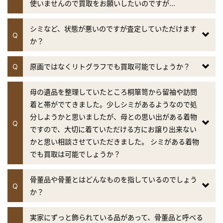
関西テレビ「お笑いワイドショー マルコポロリ！」
使いませんので買取をお願いしたいのですが...
2019年4月24日放送
シミなど、状態が悪いのですが査定していただけます
テレビ朝日「羽鳥慎一 モーニングショー」
Q
か？
『継ぐ女神』のコーナー
2019年4月21日放送
Q
原画ではなくリトグラフでも買取可能でしょうか？
日本テレビ「サンバリュ」 大人が本気で遊んだら？
母の遺品を整理していたところ桐箪笥から留袖や訪問
2019年4月17日放送
着と帯がでてきました。少しシミがあるようなので処
テレビ朝日「羽鳥慎一 モーニングショー」
分しようかと思いましたが、母との思い出がある着物
Q
『継ぐ女神』のコーナー
ですので、大切に着ていただける方にお譲り出来ない
かと思い相談させていただきました。 シミがある着物
2019年4月10日放送
でも買取は可能でしょうか？
テレビ朝日「羽鳥慎一 モーニングショー」
『継ぐ女神』のコーナー
骨董品や骨董とはどんなものを指しているのでしょう
Q
2019年4月10日放送
か？
フジテレビ「林修のニッポンドリル」
実家にずっと飾られている品があって、骨董品と呼べる
2019年3月27日放送