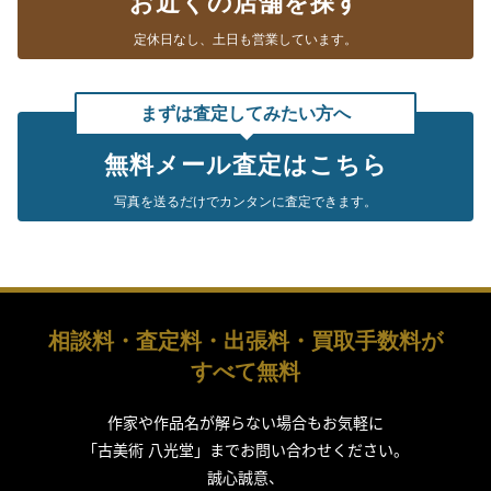
お近くの店舗を探す
テレビ東京 「たけしのニッポンのミカタ！」
定休日なし、
土日も営業しています。
2019年12月25日放送
フジテレビ「世界の何だコレ！？ ミステリー＆林修のニッポンド
まずは査定してみたい方へ
リル合体4時間SP！」
無料メール査定はこちら
2019年11月27放送
フジテレビ「林修のニッポンドリル」
写真を送るだけで
カンタンに査定できます。
2019年11月6日放送
テレビ朝日「羽鳥慎一 モーニングショー」
『継ぐ女神』のコーナー
相談料・査定料・出張料・買取手数料が
2019年10月25日放送
テレビ東京「所さんの学校では教えてくれないそこんトコロ！」
すべて無料
2019年10月16日放送
作家や作品名が解らない場合もお気軽に
中京テレビ「それって！？ 実際どうなの課」
「古美術 八光堂」までお問い合わせください。
誠心誠意、
2019年9月4日放送