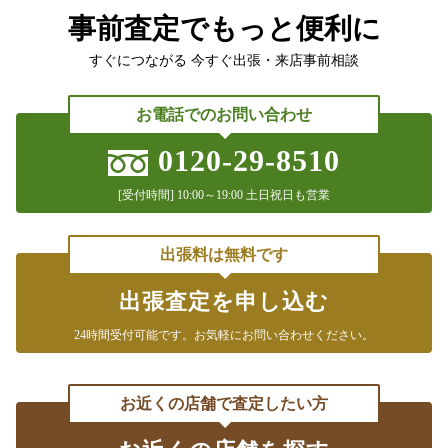
事前査定でもっと便利に
2021年9月30日放送
中京テレビ「それって!?実際どうなの課」
すぐにつながる 今すぐ出張・来店事前相談
2021年9月21日放送
お電話でのお問い合わせ
CBCテレビ「チャント！」
0120-29-8510
2021年7月3日放送
テレビ東京「所さんの学校では教えてくれないそこんトコロ！」
[受付時間] 10:00～19:00 土日祝日も営業
2021年7月15日放送
フジテレビ「林修のニッポンドリル」
出張料は無料です
2020年4月8日放送
出張査定を申し込む
中京テレビ「それって！？ 実際どうなの課」
24時間受付可能です。
お気軽にお問い合わせください。
2020年2月19日放送
テレビ朝日「羽鳥慎一 モーニングショー」
お近くの店舗で査定したい方
『継ぐ女神』のコーナー
2020年2月7日放送