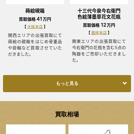
蒔絵硯箱
十三代今泉今右衛門
色絵薄墨草花文花瓶
41
買取価格
万円
12
買取価格
万円
大阪本店
銀座本店
関西エリアの出張買取にて
関東エリアの出張買取にて
蒔絵の硯箱をはじめ骨董品
今右衛門の花瓶を含む5点の
や掛軸など買取させていた
陶器をご売却いただきまし
だきました。
た。
もっと見る
買取相場