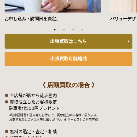
「インターネットでお宝探し！」のコーナー
2021年6月9日放送
お申し込み・訪問日を決定。
バリューデザ
中京テレビ「それって！？実際どうなの課」
「スマホ１つで家の不用品を全部売ったら、いくらになるの
か？」のコーナー
出張買取はこちら
2021年5月14日放送
テレビ東京「所さんの学校では教えてくれないそこんトコロ」
出張買取可能地域
2021年5月10日公開
YouTube「古民家のお宝を銀座で鑑定したら〇〇万円になりまし
《 店頭買取の場合 》
た」
●
全店舗が駅から徒歩圏内
2021年5月7日放送
●
買取成立したお客様限定
テレビ東京「所さんの学校では教えてくれないそこんトコロ
駐車場代500円プレゼント！
※駐車証明書や駐車券をお持ちで、買取成立のお客様に限ります。
2021年3月24日公開
お車でお越しの方はお申し出ください。他サービスとの併用可能。
YouTube「実家にある高い物を持参して”宝を査定”」
●
無料の鑑定・査定・相談