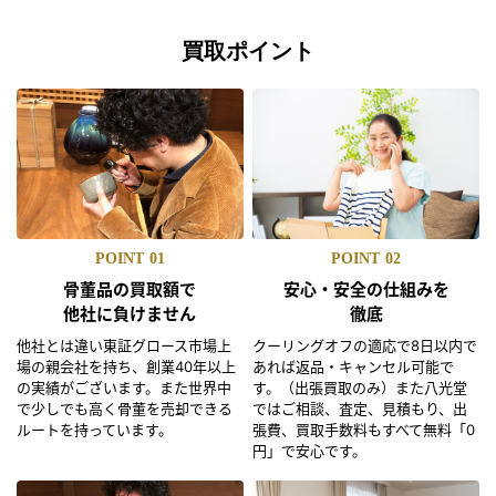
買取ポイント
POINT
01
POINT
02
骨董品の買取額で
安心・安全の仕組みを
他社に負けません
徹底
他社とは違い東証グロース市場上
クーリングオフの適応で8日以内で
場の親会社を持ち、創業40年以上
あれば返品・キャンセル可能で
の実績がございます。また世界中
す。（出張買取のみ）また八光堂
で少しでも高く骨董を売却できる
ではご相談、査定、見積もり、出
ルートを持っています。
張費、買取手数料もすべて無料「0
円」で安心です。