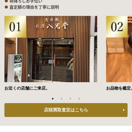
2021年3月10日放送
●
荷降ろしお手伝い
●
査定額の理由を丁寧に説明
フジテレビ「世界の何だコレ！？ミステリー」2時間SP
2021年2月5日放送
テレビ東京「所さんの学校では教えてくれないそこんトコロ！」
2021年1月1日放送
日本テレビ「月曜から夜ふかし」
2021年12月30日放送
BSテレビ東京「一軒家まるごと壊す！」
洋食老舗「日本橋たいめいけん」解体…お宝も出たぞSP
2021年12月23日放送
お近くの店舗にご来店。
お品物を鑑定
フジテレビ「世界の何だコレ!?ミステリー」
2021年11月4日放送
店頭買取査定はこちら
フジテレビ「世界の何だコレ!?ミステリー」
2021年10月16日放送
テレビ東京「所さんの学校では教えてくれなそこんトコロ！」