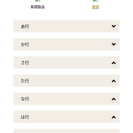
紫檀製品
珊瑚
2019年6月26日放送
フジテレビ「林修のニッポンドリル」
あ行
2019年6月12日放送
読売テレビ 「かんさい情報ネットten.」
『アナタの味方！お役に立ちます！』コーナー
か行
2019年6月5日放送
さ行
中京テレビ「それって！？ 実際どうなの課」
2019年6月5日放送
た行
テレビ朝日「羽鳥慎一 モーニングショー」
『継ぐ女神』のコーナー
な行
2019年5月31日放送
テレビ東京「所さんの学校では教えてくれないそこんトコロ！」
は行
2019年5月31日放送
TBSテレビ「爆報！THEフライデー」