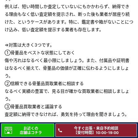
（再放送）
例えば、短い時間しか査定していないにもかかわらず、納得でき
2018年7月11日放送
る理由もなく低い査定額を提示され、断った後も業者が居座り続
テレビ朝日「羽鳥慎一モーニングショー」
けた、というケースがあります。特に、鑑定書や箱がないことにつ
『継ぐ女神』のコーナー
け込み、低い査定額を提示する業者も存在します。
2018年6月21日放送
⇒対策は大きく3つです。
テレビ東京「あなたの家にもお宝が！突撃！しあわせ買取隊」
①骨董品をベストな状態にしておく
傷や汚れはなるべく最小限にしましょう。また、付属品や証明書
2018年6月20日放送
はなるべく揃えて、骨董品の価値が正確に伝わるようにしましょ
テレビ朝日「羽鳥慎一モーニングショー」
う。
『継ぐ女神』のコーナー
②信頼できる骨董品買取業者に相談する
2018年6月13日放送
なるべく実績の豊富で、見る目が確かな買取業者に相談しましょ
テレビ朝日「お願い！ランキング」
う。
『日本人が知らない！？ NIPPONのニュース』
③骨董品買取業者と議論する
査定額に納得できなければ、勇気を持って理由を聞きましょう。
2018年5月30日放送
テレビ朝日「羽鳥慎一モーニングショー」
お近くの
今すぐ出張・来店予約相談
なお、八光堂のバリューデザイナー（鑑定士）は、実績豊富であ
『継ぐ女神』のコーナー
店舗はコチラ
【受付時間】10:00-19:00
り、骨董品の価値を正確に見積もります。正確に見積もれる理由は