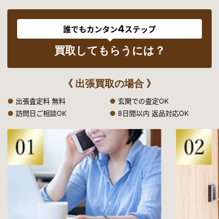
中京テレビ「それって！？実際どうなの課」
4
2021年11月13日公開
誰でもカンタン
ステップ
日本テレビ「1億3000万人のshowチャンネル」
買取してもらうには？
2021年10月20日公開
中京テレビ「それって！？実際どうなの課」
《 出張買取の場合 》
2021年10月1日公開
●
出張査定料 無料
●
玄関での査定OK
テレビ東京「所さんの学校では教えてくれないそこんトコロ！」
●
訪問日ご相談OK
●
8日間以内 返品対応OK
2021年8月13日公開
テレビ東京「所さんの学校では教えてくれないそこんトコロ！」
（再放送）
2021年7月3日公開
YouTube「山奥で発見した大量の古銭を鑑定してみた」
2021年6月30日
フジテレビ「世界の何だコレ！？ミステリーSP」