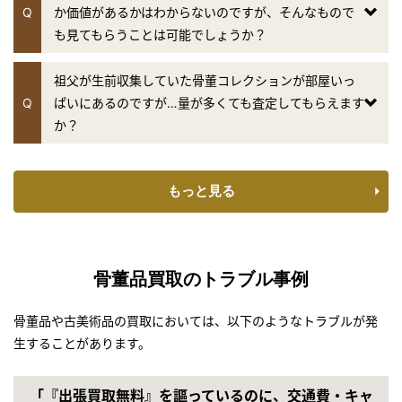
Q
か価値があるかはわからないのですが、そんなもので
テレビ朝日「羽鳥慎一 モーニングショー」
も見てもらうことは可能でしょうか？
『継ぐ女神』のコーナー
2019年3月20日放送
祖父が生前収集していた骨董コレクションが部屋いっ
テレビ朝日「羽鳥慎一 モーニングショー」
Q
ぱいにあるのですが…量が多くても査定してもらえます
『継ぐ女神』のコーナー
か？
2019年3月13日放送
フジテレビ「林修のニッポンドリル」
もっと見る
2019年3月6日放送
フジテレビ「世界の何だコレ！？ ミステリー」
2019年2月27日放送
骨董品買取のトラブル事例
テレビ朝日「羽鳥慎一 モーニングショー」
『継ぐ女神』のコーナー
骨董品や古美術品の買取においては、以下のようなトラブルが発
生することがあります。
2019年2月7日放送
テレビ東京「あなたの家にもお宝が！突撃！しあわせ買取隊」
「『出張買取無料』を謳っているのに、交通費・キャ