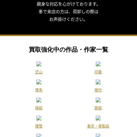
親身な対応を心がけております。
テレビ朝日「羽鳥慎一 モーニングショー」
車で来店の方は、荷卸しの際は
『継ぐ女神』のコーナー
お声掛けください。
2019年8月20日放送
BSテレビ東京：火曜エンタ「家のモノを全部出して！？ 3日でお
家ダイエット」
買取強化中の作品・作家一覧
2019年8月7日放送
テレビ朝日「羽鳥慎一 モーニングショー」
『継ぐ女神』のコーナー
芝山
印籠
2019年7月31日放送
フジテレビ「林修のニッポンドリル」
堆朱
根付
2019年7月3日放送
中京テレビ「それって！？ 実際どうなの課」
蒔絵
鉄瓶
2019年7月3日放送
煙管
象牙・骨製品
テレビ朝日「羽鳥慎一 モーニングショー」
『継ぐ女神』のコーナー