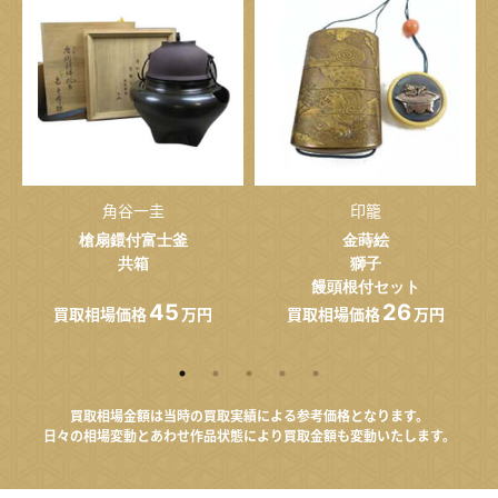
角谷一圭
印籠
槍扇鐶付富士釜
金蒔絵
共箱
獅子
饅頭根付セット
45
26
買取相場価格
万円
買取相場価格
万円
買取相場金額は当時の買取実績による参考価格となります。
日々の相場変動とあわせ作品状態により買取金額も変動いたします。