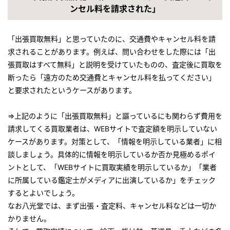
2019年2月6日放送
ンセル料を請求された」
テレビ朝日「羽鳥慎一 モーニングショー」
『継ぐ女神』のコーナー
「出張買取無料」と思っていたのに、交通費やキャンセル料を請
求されることがあります。例えば、問い合わせをした際には「出
2019年1月30日放送
張買取はすべて無料」と説明を受けていたものの、査定後に買取を
フジテレビ「世界の何だコレ！？ ミステリー」
断ったら「遠方のため交通費とキャンセル料を払ってください」
2019年1月16日放送
と要求されたというケースがあります。
テレビ朝日「羽鳥慎一 モーニングショー」
『継ぐ女神』のコーナー
⇒上記のように「出張買取無料」と謳っているにも関わらず費用を
請求してくる買取業者は、WEBサイトで査定額を明示していない
2018年12月12日放送
ケースがあります。対策として、「情報を明示している業者」に相
テレビ朝日「羽鳥慎一 モーニングショー」
談しましょう。具体的に情報を明示しているか否か見極めるポイ
『継ぐ女神』のコーナー
ントとして、「WEBサイトに買取実績を明示しているか」「業者
2018年12月10日放送
に所属している鑑定士がメディアに出演しているか」をチェック
テレビ東京「あなたの家にもお宝が！突撃！しあわせ買取隊」
するとよいでしょう。
なお八光堂では、まず出張・査定料、キャンセル料などは一切か
2018年12月6日放送
かりません。
テレビ東京「あなたの家にもお宝が！突撃！しあわせ買取隊」