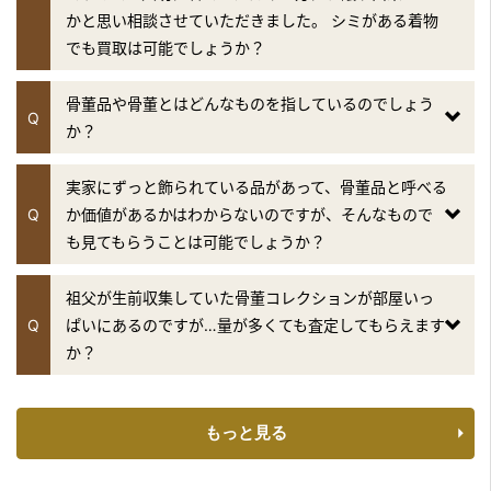
テレビ朝日「羽鳥慎一 モーニングショー」
かと思い相談させていただきました。 シミがある着物
『継ぐ女神』のコーナー
でも買取は可能でしょうか？
2019年4月10日放送
骨董品や骨董とはどんなものを指しているのでしょう
フジテレビ「林修のニッポンドリル」
Q
か？
2019年3月27日放送
テレビ朝日「羽鳥慎一 モーニングショー」
実家にずっと飾られている品があって、骨董品と呼べる
『継ぐ女神』のコーナー
Q
か価値があるかはわからないのですが、そんなもので
も見てもらうことは可能でしょうか？
2019年3月20日放送
テレビ朝日「羽鳥慎一 モーニングショー」
祖父が生前収集していた骨董コレクションが部屋いっ
『継ぐ女神』のコーナー
Q
ぱいにあるのですが…量が多くても査定してもらえます
2019年3月13日放送
か？
フジテレビ「林修のニッポンドリル」
2019年3月6日放送
もっと見る
フジテレビ「世界の何だコレ！？ ミステリー」
2019年2月27日放送