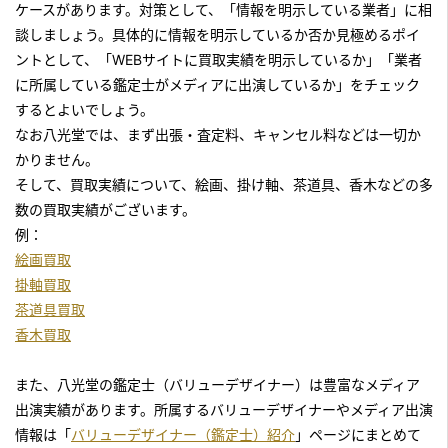
『継ぐ女神』のコーナー
ケースがあります。対策として、「情報を明示している業者」に相
談しましょう。具体的に情報を明示しているか否か見極めるポイ
2018年12月10日放送
ントとして、「WEBサイトに買取実績を明示しているか」「業者
テレビ東京「あなたの家にもお宝が！突撃！しあわせ買取隊」
に所属している鑑定士がメディアに出演しているか」をチェック
2018年12月6日放送
するとよいでしょう。
テレビ東京「あなたの家にもお宝が！突撃！しあわせ買取隊」
なお八光堂では、まず出張・査定料、キャンセル料などは一切か
かりません。
2018年11月29日放送
そして、買取実績について、絵画、掛け軸、茶道具、香木などの多
テレビ東京「あなたの家にもお宝が！突撃！しあわせ買取隊」
数の買取実績がございます。
『全国道の駅 ふれあい買取旅』コーナー
例：
絵画買取
2018年11月22日放送
掛軸買取
テレビ東京「あなたの家にもお宝が！突撃！しあわせ買取隊」
茶道具買取
2018年11月16日放送
香木買取
朝日放送テレビ「探偵！ナイトスクープ」
また、八光堂の鑑定士（バリューデザイナー）は豊富なメディア
2018年11月1日放送
出演実績があります。所属するバリューデザイナーやメディア出演
読売テレビ「 かんさい情報ネットten」
情報は「
バリューデザイナー（鑑定士）紹介
」ページにまとめて
『あなたの味方お役に立ちます』のコーナー