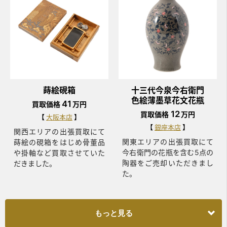
蒔絵硯箱
十三代今泉今右衛門
色絵薄墨草花文花瓶
41
買取価格
万円
12
買取価格
万円
大阪本店
銀座本店
関西エリアの出張買取にて
関東エリアの出張買取にて
蒔絵の硯箱をはじめ骨董品
今右衛門の花瓶を含む5点の
や掛軸など買取させていた
陶器をご売却いただきまし
だきました。
た。
もっと見る