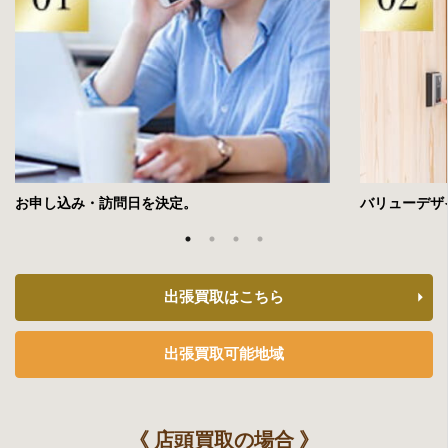
2021年7月3日公開
YouTube「山奥で発見した大量の古銭を鑑定してみた」
2021年6月30日
フジテレビ「世界の何だコレ！？ミステリーSP」
「インターネットでお宝探し！」のコーナー
2021年6月9日放送
お申し込み・訪問日を決定。
バリューデザ
中京テレビ「それって！？実際どうなの課」
「スマホ１つで家の不用品を全部売ったら、いくらになるの
か？」のコーナー
出張買取はこちら
2021年5月14日放送
テレビ東京「所さんの学校では教えてくれないそこんトコロ」
出張買取可能地域
2021年5月10日公開
YouTube「古民家のお宝を銀座で鑑定したら〇〇万円になりまし
た」
《 店頭買取の場合 》