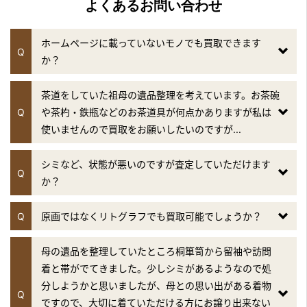
よくあるお問い合わせ
『継ぐ女神』のコーナー
2019年5月1日放送
ホームページに載っていないモノでも買取できます
Q
フジテレビ「林修のニッポンドリル」2時間スペシャル
か？
2019年4月28日放送
茶道をしていた祖母の遺品整理を考えています。お茶碗
関西テレビ「お笑いワイドショー マルコポロリ！」
Q
や茶杓・鉄瓶などのお茶道具が何点かありますが私は
2019年4月24日放送
使いませんので買取をお願いしたいのですが...
テレビ朝日「羽鳥慎一 モーニングショー」
『継ぐ女神』のコーナー
シミなど、状態が悪いのですが査定していただけます
Q
か？
2019年4月21日放送
日本テレビ「サンバリュ」 大人が本気で遊んだら？
Q
原画ではなくリトグラフでも買取可能でしょうか？
2019年4月17日放送
テレビ朝日「羽鳥慎一 モーニングショー」
母の遺品を整理していたところ桐箪笥から留袖や訪問
『継ぐ女神』のコーナー
着と帯がでてきました。少しシミがあるようなので処
分しようかと思いましたが、母との思い出がある着物
Q
2019年4月10日放送
ですので、大切に着ていただける方にお譲り出来ない