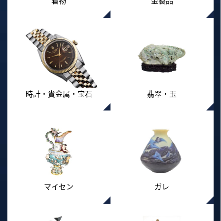
着物
金製品
時計・貴金属・宝石
翡翠・玉
マイセン
ガレ