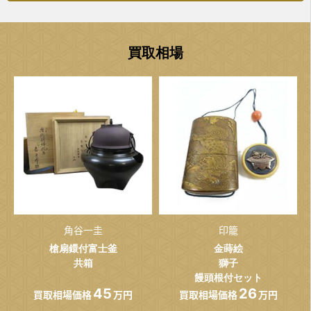
買取相場
角谷一圭
印籠
槍扇鐶付富士釜
金蒔絵
共箱
獅子
饅頭根付セット
45
26
買取相場価格
万円
買取相場価格
万円