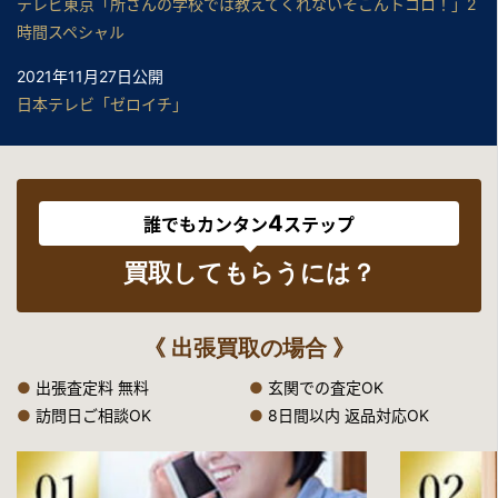
テレビ東京「所さんの学校では教えてくれないそこんトコロ！」2
時間スペシャル
2021年11月27日公開
日本テレビ「ゼロイチ」
2021年11月24日公開
中京テレビ「それって！？実際どうなの課」
4
2021年11月13日公開
誰でもカンタン
ステップ
日本テレビ「1億3000万人のshowチャンネル」
買取してもらうには？
2021年10月20日公開
中京テレビ「それって！？実際どうなの課」
《 出張買取の場合 》
2021年10月1日公開
●
出張査定料 無料
●
玄関での査定OK
テレビ東京「所さんの学校では教えてくれないそこんトコロ！」
●
訪問日ご相談OK
●
8日間以内 返品対応OK
2021年8月13日公開
テレビ東京「所さんの学校では教えてくれないそこんトコロ！」
（再放送）