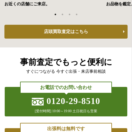
フジテレビ「世界の何だコレ!?ミステリー」
お近くの店舗にご来店。
お品物を鑑定
2021年11月4日放送
フジテレビ「世界の何だコレ!?ミステリー」
店頭買取査定はこちら
2021年10月16日放送
テレビ東京「所さんの学校では教えてくれなそこんトコロ！」
2021年9月30日放送
中京テレビ「それって!?実際どうなの課」
事前査定でもっと便利に
2021年9月21日放送
すぐにつながる 今すぐ出張・来店事前相談
CBCテレビ「チャント！」
お電話でのお問い合わせ
2021年7月3日放送
テレビ東京「所さんの学校では教えてくれないそこんトコロ！」
0120-29-8510
2021年7月15日放送
[受付時間] 10:00～19:00 土日祝日も営業
フジテレビ「林修のニッポンドリル」
2020年4月8日放送
出張料は無料です