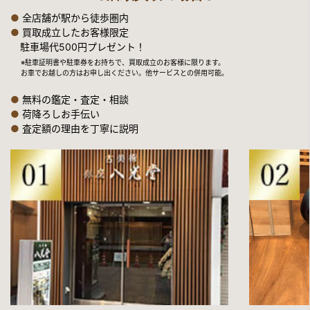
2021年5月7日放送
●
全店舗が駅から徒歩圏内
テレビ東京「所さんの学校では教えてくれないそこんトコロ
●
買取成立したお客様限定
駐車場代500円プレゼント！
2021年3月24日公開
※駐車証明書や駐車券をお持ちで、買取成立のお客様に限ります。
YouTube「実家にある高い物を持参して”宝を査定”」
お車でお越しの方はお申し出ください。他サービスとの併用可能。
2021年3月10日放送
●
無料の鑑定・査定・相談
●
荷降ろしお手伝い
フジテレビ「世界の何だコレ！？ミステリー」2時間SP
●
査定額の理由を丁寧に説明
2021年2月5日放送
テレビ東京「所さんの学校では教えてくれないそこんトコロ！」
2021年1月1日放送
日本テレビ「月曜から夜ふかし」
2021年12月30日放送
BSテレビ東京「一軒家まるごと壊す！」
洋食老舗「日本橋たいめいけん」解体…お宝も出たぞSP
2021年12月23日放送