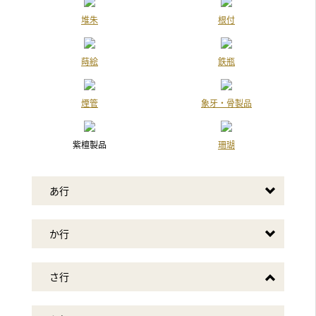
2019年7月3日放送
堆朱
根付
中京テレビ「それって！？ 実際どうなの課」
2019年7月3日放送
蒔絵
鉄瓶
テレビ朝日「羽鳥慎一 モーニングショー」
『継ぐ女神』のコーナー
煙管
象牙・骨製品
2019年6月26日放送
フジテレビ「林修のニッポンドリル」
紫檀製品
珊瑚
2019年6月12日放送
読売テレビ 「かんさい情報ネットten.」
あ行
『アナタの味方！お役に立ちます！』コーナー
2019年6月5日放送
か行
中京テレビ「それって！？ 実際どうなの課」
さ行
2019年6月5日放送
テレビ朝日「羽鳥慎一 モーニングショー」
『継ぐ女神』のコーナー