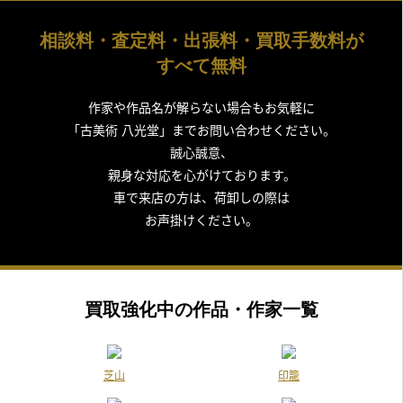
2019年10月25日放送
テレビ東京「所さんの学校では教えてくれないそこんトコロ！」
相談料・査定料・出張料・買取手数料が
2019年10月16日放送
すべて無料
中京テレビ「それって！？ 実際どうなの課」
作家や作品名が解らない場合もお気軽に
2019年9月4日放送
「古美術 八光堂」までお問い合わせください。
テレビ朝日「羽鳥慎一 モーニングショー」
誠心誠意、
『継ぐ女神』のコーナー
親身な対応を心がけております。
車で来店の方は、荷卸しの際は
2019年8月20日放送
お声掛けください。
BSテレビ東京：火曜エンタ「家のモノを全部出して！？ 3日でお
家ダイエット」
2019年8月7日放送
テレビ朝日「羽鳥慎一 モーニングショー」
買取強化中の作品・作家一覧
『継ぐ女神』のコーナー
2019年7月31日放送
芝山
印籠
フジテレビ「林修のニッポンドリル」