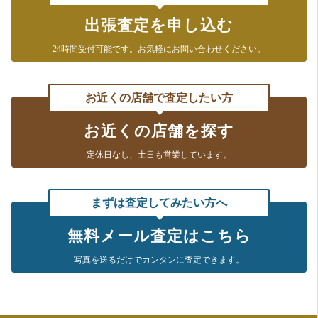
中京テレビ「それって！？ 実際どうなの課」
出張査定を申し込む
2020年2月19日放送
24時間受付可能です。
お気軽にお問い合わせください。
テレビ朝日「羽鳥慎一 モーニングショー」
『継ぐ女神』のコーナー
お近くの店舗で査定したい方
2020年2月7日放送
テレビ東京 「たけしのニッポンのミカタ！」
お近くの店舗を探す
2019年12月25日放送
定休日なし、
土日も営業しています。
フジテレビ「世界の何だコレ！？ ミステリー＆林修のニッポンド
リル合体4時間SP！」
まずは査定してみたい方へ
2019年11月27放送
フジテレビ「林修のニッポンドリル」
無料メール査定はこちら
2019年11月6日放送
写真を送るだけで
カンタンに査定できます。
テレビ朝日「羽鳥慎一 モーニングショー」
『継ぐ女神』のコーナー