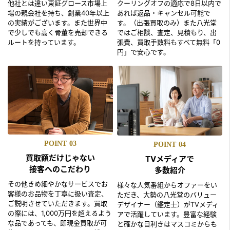
他社とは違い東証グロース市場上
クーリングオフの適応で8日以内で
場の親会社を持ち、創業40年以上
あれば返品・キャンセル可能で
の実績がございます。また世界中
す。（出張買取のみ）また八光堂
で少しでも高く骨董を売却できる
ではご相談、査定、見積もり、出
ルートを持っています。
張費、買取手数料もすべて無料「0
円」で安心です。
POINT
03
POINT
04
買取額だけじゃない
TVメディアで
接客へのこだわり
多数紹介
その他きめ細やかなサービスでお
様々な人気番組からオファーをい
客様のお品物を丁寧に扱い査定、
ただき、大勢の八光堂のバリュー
ご説明させていただきます。買取
デザイナー（鑑定士）がTVメディ
の際には、1,000万円を超えるよう
アで活躍しています。豊富な経験
な品であっても、即現金買取が可
と確かな目利きはマスコミからも