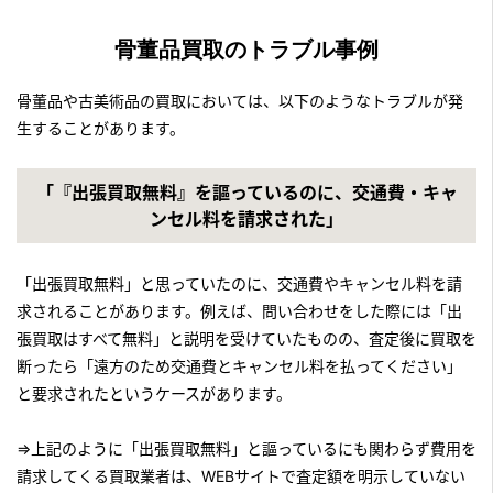
テレビ朝日「羽鳥慎一 モーニングショー」
骨董品買取のトラブル事例
『継ぐ女神』のコーナー
2019年2月7日放送
骨董品や古美術品の買取においては、以下のようなトラブルが発
テレビ東京「あなたの家にもお宝が！突撃！しあわせ買取隊」
生することがあります。
2019年2月6日放送
「『出張買取無料』を謳っているのに、交通費・キャ
テレビ朝日「羽鳥慎一 モーニングショー」
ンセル料を請求された」
『継ぐ女神』のコーナー
2019年1月30日放送
「出張買取無料」と思っていたのに、交通費やキャンセル料を請
フジテレビ「世界の何だコレ！？ ミステリー」
求されることがあります。例えば、問い合わせをした際には「出
張買取はすべて無料」と説明を受けていたものの、査定後に買取を
2019年1月16日放送
断ったら「遠方のため交通費とキャンセル料を払ってください」
テレビ朝日「羽鳥慎一 モーニングショー」
と要求されたというケースがあります。
『継ぐ女神』のコーナー
2018年12月12日放送
⇒上記のように「出張買取無料」と謳っているにも関わらず費用を
テレビ朝日「羽鳥慎一 モーニングショー」
請求してくる買取業者は、WEBサイトで査定額を明示していない