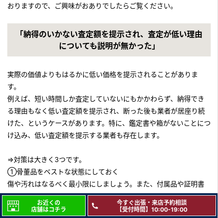
おりますので、ご興味がおありでしたらご覧ください。
2018年10月11日放送
テレビ東京「あなたの家にもお宝が！突撃！しあわせ買取隊」
「納得のいかない査定額を提示され、査定が低い理由
についても説明が無かった」
2018年10月8日放送
テレビ東京「所さんの学校では教えてくれないそこんトコロ！」
（再放送）
実際の価値よりもはるかに低い価格を提示されることがありま
す。
2018年7月11日放送
例えば、短い時間しか査定していないにもかかわらず、納得でき
テレビ朝日「羽鳥慎一モーニングショー」
る理由もなく低い査定額を提示され、断った後も業者が居座り続
『継ぐ女神』のコーナー
けた、というケースがあります。特に、鑑定書や箱がないことにつ
2018年6月21日放送
け込み、低い査定額を提示する業者も存在します。
テレビ東京「あなたの家にもお宝が！突撃！しあわせ買取隊」
⇒対策は大きく3つです。
2018年6月20日放送
①骨董品をベストな状態にしておく
テレビ朝日「羽鳥慎一モーニングショー」
傷や汚れはなるべく最小限にしましょう。また、付属品や証明書
『継ぐ女神』のコーナー
はなるべく揃えて、骨董品の価値が正確に伝わるようにしましょ
お近くの
今すぐ出張・来店予約相談
う。
店舗はコチラ
【受付時間】10:00-19:00
2018年6月13日放送