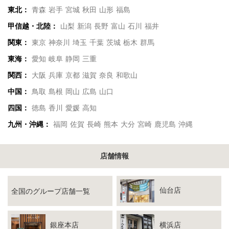
東北：
青森
岩手
宮城
秋田
山形
福島
甲信越・北陸：
山梨
新潟
長野
富山
石川
福井
関東：
東京
神奈川
埼玉
千葉
茨城
栃木
群馬
東海：
愛知
岐阜
静岡
三重
関西：
大阪
兵庫
京都
滋賀
奈良
和歌山
中国：
鳥取
島根
岡山
広島
山口
四国：
徳島
香川
愛媛
高知
九州・沖縄：
福岡
佐賀
長崎
熊本
大分
宮崎
鹿児島
沖縄
店舗情報
仙台店
全国のグループ店舗一覧
銀座本店
横浜店