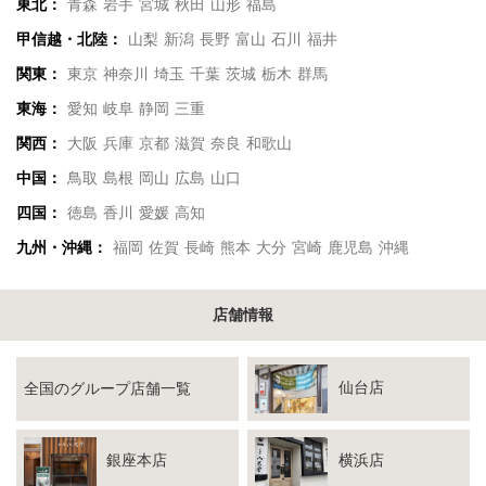
東北：
青森
岩手
宮城
秋田
山形
福島
甲信越・北陸：
山梨
新潟
長野
富山
石川
福井
関東：
東京
神奈川
埼玉
千葉
茨城
栃木
群馬
東海：
愛知
岐阜
静岡
三重
関西：
大阪
兵庫
京都
滋賀
奈良
和歌山
中国：
鳥取
島根
岡山
広島
山口
四国：
徳島
香川
愛媛
高知
九州・沖縄：
福岡
佐賀
長崎
熊本
大分
宮崎
鹿児島
沖縄
店舗情報
仙台店
全国のグループ店舗一覧
銀座本店
横浜店