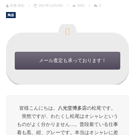
松尾 崇広
/
2017年11月14日
/
8251
/
0
陶器
メール査定も承っております！
皆様こんにちは。
八光堂
博多店
の松尾です。
突然ですが、わたくし松尾はオシャレという
ものがよく分かりません…。普段着ている仕事
着も黒、紺、グレーです。本当はオシャレに差