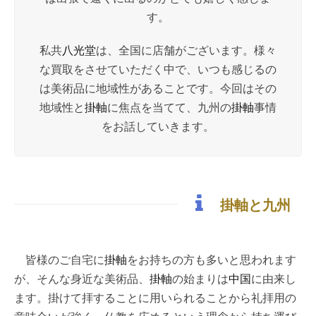
す。
私共
八光堂
は、全国に店舗がございます。様々
な買取をさせていただく中で、いつも感じるの
は美術品に地域性があることです。今回はその
地域性と
掛軸
に焦点を当てて、九州の
掛軸
事情
をお話していきます。
掛軸と九州
皆様のご自宅に
掛軸
をお持ちの方も多いと思われます
が、そんな身近な美術品、
掛軸
の始まりは
中国
に由来し
ます。掛けて拝することに用いられることから礼拝用の