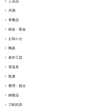
工芸品
洋酒
骨董品
鋳金・彫金
お知らせ
陶器
新作工芸
茶道具
彫漆
整理・処分
銅製品
刀剣武具