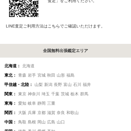
査定」をご利用ください。
LINE査定ご利用方法は
こちら
でご確認いただけます。
全国無料出張鑑定エリア
北海道：
北海道
東北：
青森
岩手
宮城
秋田
山形
福島
甲信越・北陸：
山梨
新潟
長野
富山
石川
福井
関東：
東京
神奈川
埼玉
千葉
茨城
栃木
群馬
東海：
愛知
岐阜
静岡
三重
関西：
大阪
兵庫
京都
滋賀
奈良
和歌山
中国：
鳥取
島根
岡山
広島
山口