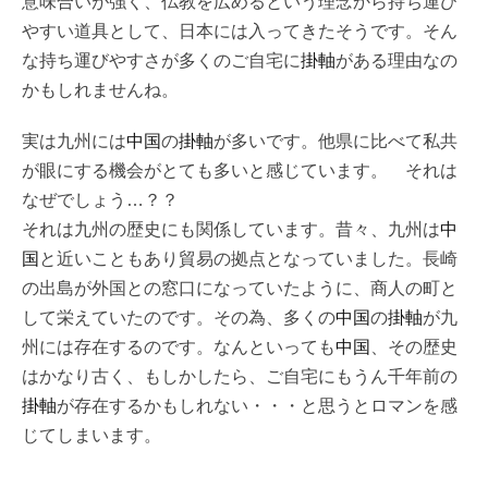
意味合いが強く、仏教を広めるという理念から持ち運び
やすい道具として、日本には入ってきたそうです。そん
な持ち運びやすさが多くのご自宅に
掛軸
がある理由なの
かもしれませんね。
実は九州には
中国
の
掛軸
が多いです。他県に比べて私共
が眼にする機会がとても多いと感じています。 それは
なぜでしょう…？？
それは九州の歴史にも関係しています。昔々、九州は
中
国
と近いこともあり貿易の拠点となっていました。長崎
の出島が外国との窓口になっていたように、商人の町と
して栄えていたのです。その為、多くの
中国
の
掛軸
が九
州には存在するのです。なんといっても
中国
、その歴史
はかなり古く、もしかしたら、ご自宅にもうん千年前の
掛軸
が存在するかもしれない・・・と思うとロマンを感
じてしまいます。