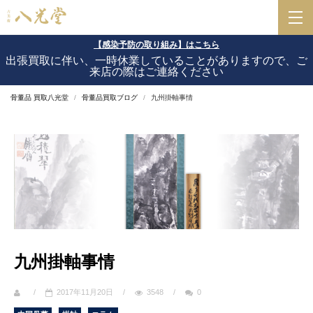
【感染予防の取り組み】はこちら
出張買取に伴い、一時休業していることがありますので、ご
来店の際はご連絡ください
骨董品 買取八光堂
骨董品買取ブログ
九州掛軸事情
九州掛軸事情
/
2017年11月20日
/
3548
/
0