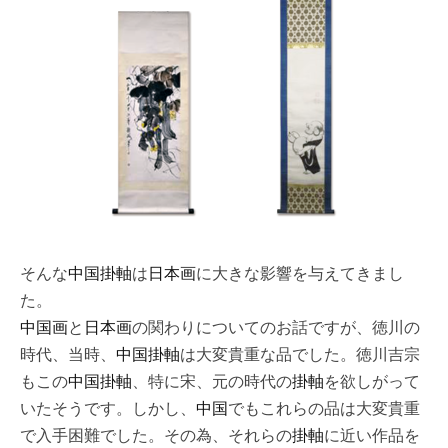
そんな
中国掛軸
は
日本画
に大きな影響を与えてきまし
た。
中国画
と
日本画
の関わりについてのお話ですが、徳川の
時代、当時、
中国掛軸
は大変貴重な品でした。徳川吉宗
もこの
中国掛軸
、特に宋、元の時代の
掛軸
を欲しがって
いたそうです。しかし、
中国
でもこれらの品は大変貴重
で入手困難でした。その為、それらの
掛軸
に近い作品を