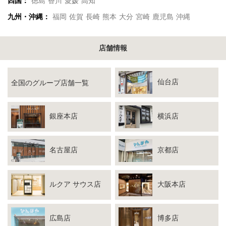
四国：
徳島
香川
愛媛
高知
九州・沖縄：
福岡
佐賀
長崎
熊本
大分
宮崎
鹿児島
沖縄
店舗情報
仙台店
全国のグループ店舗一覧
銀座本店
横浜店
名古屋店
京都店
ルクア サウス店
大阪本店
広島店
博多店